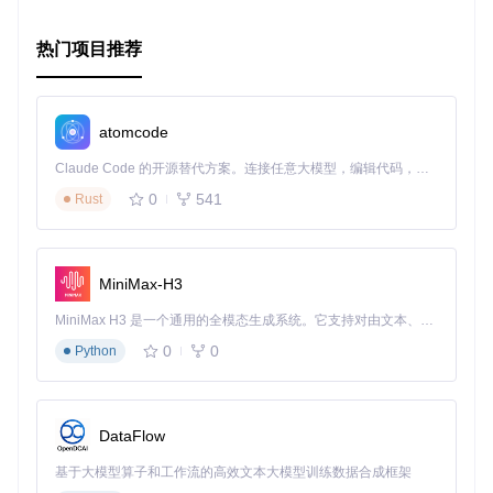
热门项目推荐
atomcode
Claude Code 的开源替代方案。连接任意大模型，编辑代码，运行命令，自动验证 — 全自动执行。用 Rust 构建，极致性能。 ｜ An open-source alternative to Claude Code. Connect any LLM, edit code, run commands, and verify changes — autonomously. Built in Rust for speed. Get Started
0
541
Rust
MiniMax-H3
MiniMax H3 是一个通用的全模态生成系统。它支持对由文本、图像、视频和音频组成的多模态上下文进行统一理解，并能生成分辨率高达 2K、时长可达 15 秒的带原生立体声音频的视频。得益于面向任务泛化的系统设计，H3 在预训练阶段就已具备广泛的多模态上下文理解与生成能力，能够出色地执行复杂的多模态指令。
0
0
Python
DataFlow
基于大模型算子和工作流的高效文本大模型训练数据合成框架