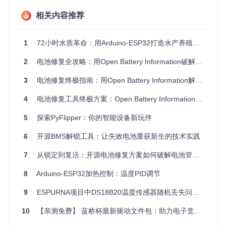
教育与实验：对于学习OneWire协议和微控制器编程的学生
相关内容推荐
来说，这是一个很好的实践平台。
4、项目特点
1
72小时水质革命：用Arduino-ESP32打造水产养殖智能监测系统
兼容性广泛
：除了Arduino，OneWireHub还兼容其他平
2
电池修复全攻略：用Open Battery Information破解BMS锁定难题
台，使它成为一个通用的解决方案。
高效率
：单个微控制器可模拟多至32个IC，大大节省硬件资
3
电池修复终极指南：用Open Battery Information解锁BMS的全部潜能
源。
4
灵活性
电池修复工具终极方案：Open Battery Information实战指南
：支持I2C和SPI接口的现代传感器，突破了一般One
Wire设备的限制。
5
探索PyFlipper：你的智能设备新玩伴
易于集成
：通过库提供的API，方便地将传感器数据整合到
OneWire网络中。
6
开源BMS解锁工具：让失效电池重获新生的技术实践
强大文档
：详尽的文档帮助开发者快速理解和使用项目。
7
从锁定到复活：开源电池修复方案如何破解电池管理系统困局
如果你正在寻找一种方法来扩展你的OneWire网络或者想要从
现代传感器中获取数据，那么OneWireHub无疑是一个值得尝
8
Arduino-ESP32加热控制：温度PID调节
试的优秀开源项目。立即查看
项目主页
，开始探索这个强大的
工具吧！
9
ESPURNA项目中DS18B20温度传感器随机丢失问题的分析与解决
10
【亲测免费】 蓝桥杯最新驱动文件包：助力电子竞赛的利器