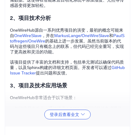
储数据。这使得在智能家居自动化系统中添加湿度、光照等传
感器变得更加轻松。
2、项目技术分析
OneWireHub源自一系列优秀项目的演变，最初的概念可能来
自
OneWireSlave
，并在
MarkusLange/OneWireSlave
和
PaulS
toffregen/OneWire
的基础上进一步发展。虽然当前版本的代
码与这些项目只有概念上的联系，但代码已经完全重写，实现
了更高效和灵活的功能。
该项目提供了丰富的文档和支持，包括单元测试以确保代码质
量，以及Sphinx构建的详细文档页面。开发者可以通过
GitHub
Issue Tracker
提出问题和反馈。
3、项目及技术应用场景
OneWireHub非常适合于以下场景：
智能家居自动化：通过模拟ds2438，你可以轻松集成现代
登录后查看全文
传感器，如湿度、光照和温度传感器，即使你的自动化系统
仅支持OneWire协议。
物联网(IoT)设备开发：利用OneWireHub，可以在资源有限
的IoT节点上实现多种传感器的接入和管理。