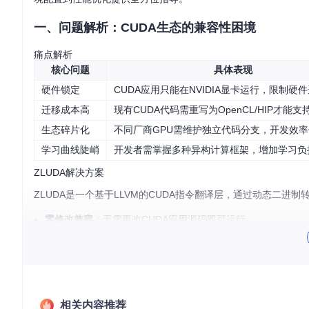
一、问题解析：CUDA生态的兼容性困境
痛点解析
核心问题
具体表现
硬件锁定
CUDA应用只能在NVIDIA显卡运行，限制硬
迁移成本高
现有CUDA代码需重写为OpenCL/HIP才能支
生态碎片化
不同厂商GPU需维护独立代码分支，开发效
学习曲线陡峭
开发者需掌握多种异构计算框架，增加学习负
ZLUDA解决方案
ZLUDA是一个基于LLVM的CUDA指令翻译层，通过动态二进制
零修改兼容
：无需更改CUDA应用源码即可运行
完整功能模拟
：实现CUDA 8.8计算能力的全部特性
跨平台支持
：同时兼容Windows和Linux操作系统
性能优化
：针对RDNA和Xe架构进行专项优化
二、方案实施：跨平台CUDA环境构建
相关内容推荐