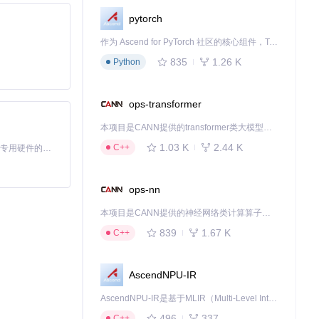
pytorch
作为 Ascend for PyTorch 社区的核心组件，TorchNPU 是昇腾专为 PyTorch 打造的深度学习适配插件，使 PyTorch 框架能够直接调用昇腾 NPU，为开发者提供昇腾 AI 处理器的超强算力。
835
1.26 K
Python
ops-transformer
本项目是CANN提供的transformer类大模型算子库，实现网络在NPU上加速计算。
1.03 K
2.44 K
C++
基于Python的Xiaozhi AI，适用于想要完整Xiaozhi体验而无需拥有专用硬件的用户。
ops-nn
本项目是CANN提供的神经网络类计算算子库，实现网络在NPU上加速计算。
839
1.67 K
C++
AscendNPU-IR
AscendNPU-IR是基于MLIR（Multi-Level Intermediate Representation）构建的，面向昇腾亲和算子编译时使用的中间表示，提供昇腾完备表达能力，通过编译优化提升昇腾AI处理器计算效率，支持通过生态框架使能昇腾AI处理器与深度调优
496
337
C++