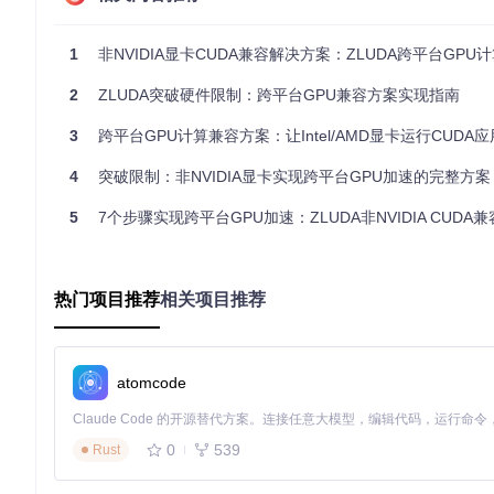
硬件适配矩阵
GPU架构
支持状态
接口类型
性能等级
1
非NVIDIA显卡CUDA兼容解决方案：ZLUDA跨平台GPU
完全支持
★★★★★
Intel Arc (Xe-HPG)
PCIe 4.0
2
ZLUDA突破硬件限制：跨平台GPU兼容方案实现指南
完全支持
★★★★☆
AMD RDNA3
PCIe 4.0/5.0
完全支持
★★★★☆
AMD RDNA2
PCIe 4.0
3
跨平台GPU计算兼容方案：让Intel/AMD显卡运行CUDA应用
部分支持
★★★☆☆
AMD RDNA
PCIe 4.0
4
突破限制：非NVIDIA显卡实现跨平台GPU加速的完整方案
实验性
★★☆☆☆
Intel UHD/Iris
PCIe 3.0
5
7个步骤实现跨平台GPU加速：ZLUDA非NVIDIA CUDA
环境准备
Windows平台
驱动安装
热门项目推荐
相关项目推荐
Intel Arc显卡：安装Intel Arc Control 1.60.4785或更高版
AMD显卡：安装Radeon Software Adrenalin 24.3.1或
预期结果：设备管理器中显示GPU型号且无黄色感叹号
atomcode
系统组件检查
0
539
Rust
# 验证DirectX版本