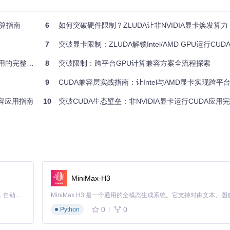
推荐应用场景
计算指南
6
如何突破硬件限制？ZLUDA让非NVIDIA显卡焕发算力
深度学习训练/推理
7
突破显卡限制：ZLUDA解锁Intel/AMD GPU运行CUDA
科学计算/AI加速
图形渲染/并行计算
的完整指南
8
突破限制：跨平台GPU计算兼容方案全流程探索
轻量级计算任务
9
CUDA兼容层实战指南：让Intel与AMD显卡实现跨平
教育/入门场景
兼容应用指南
10
突破CUDA生态壁垒：非NVIDIA显卡运行CUDA应用
本
更新版本
MiniMax-H3
Claude Code 的开源替代方案。连接任意大模型，编辑代码，运行命令，自动验证 — 全自动执行。用 Rust 构建，极致性能。 ｜ An open-source alternative to Claude Code. Connect any LLM, edit code, run commands, and verify changes — autonomously. Built in Rust for speed. Get Started
0
0
Python