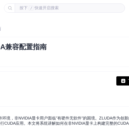
按下
快速开启搜索
/
南
UDA兼容配置指南
件环境，非NVIDIA显卡用户面临"有硬件无软件"的困境。ZLUDA作为创
能运行CUDA应用。本文将系统讲解如何在非NVIDIA显卡上构建完整的CU