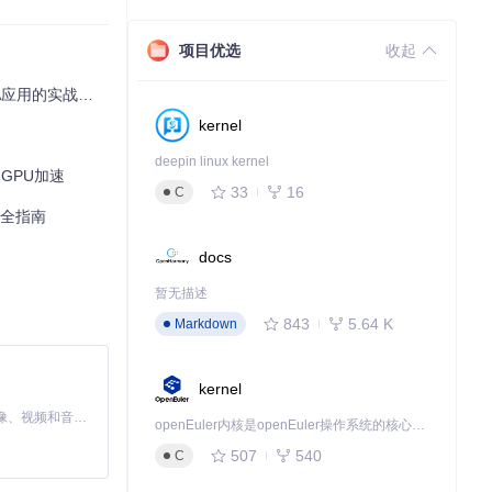
项目优选
收起
应用的实战指南
kernel
deepin linux kernel
台GPU加速
33
16
C
完全指南
docs
暂无描述
843
5.64 K
Markdown
kernel
MiniMax H3 是一个通用的全模态生成系统。它支持对由文本、图像、视频和音频组成的多模态上下文进行统一理解，并能生成分辨率高达 2K、时长可达 15 秒的带原生立体声音频的视频。得益于面向任务泛化的系统设计，H3 在预训练阶段就已具备广泛的多模态上下文理解与生成能力，能够出色地执行复杂的多模态指令。
openEuler内核是openEuler操作系统的核心，既是系统性能与稳定性的基石，也是连接处理器、设备与服务的桥梁。
507
540
C