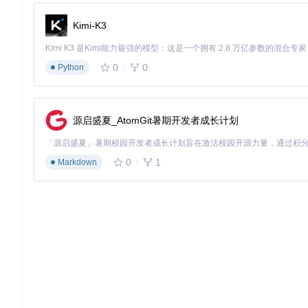
# 确认PowerShell版本≥7.0
$PSVersionTable
Kimi-K3
预期结果：DirectX 12支持，PowerShell版本≥7.0
0
0
Python
Linux平台
ROCm环境部署
源启盛夏_AtomGit暑期开发者成长计划
# Ubuntu 22.04示例
sudo
 apt update && 
sudo
 apt install libnuma-dev

0
1
Markdown
sudo
 apt update && 
sudo
预期结果：
hipcc --version
命令显示ROCm版本≥6.0.0
环境变量配置
echo
'export PATH=/opt/rocm/bin:$PATH'
echo
'export LD_LIBRARY_PATH=/opt/rocm/lib:$LD_LIBR
source