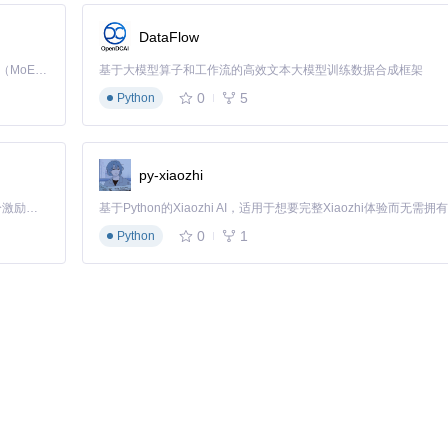
DataFlow
Kimi K3 是Kimi能力最强的模型：这是一个拥有 2.8 万亿参数的混合专家（MoE）模型，具备原生视觉理解能力，并支持 100 万 token 的上下文窗口。
基于大模型算子和工作流的高效文本大模型训练数据合成框架
0
5
Python
py-xiaozhi
「源启盛夏」暑期校园开发者成长计划旨在激活校园开源力量，通过积分激励、认证扶持、资源倾斜等形式，引导高校组织和开发者完成「入驻 — 建项目 — 做贡献 — 获认证 — 得资源」的完整闭环。无论你是想带领社团入驻平台的组织者，还是希望用代码贡献证明自己的开发者，都能在这里找到属于你的成长路径。
0
1
Python
ARY_PATH'