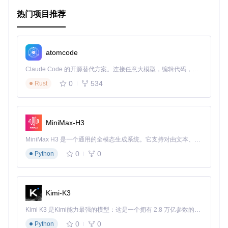
应用场景
热门项目推荐
在不同操作系统或PHP环境中进行存档文件操作。
软件或服务需要跨平台且稳定地处理存档文件。
在没有权限或无法安装新软件的情况下，依然能读取和创
建存档。
atomcode
需要以编程方式操作存档，例如提取大量文件时，可以批
Claude Code 的开源替代方案。连接任意大模型，编辑代码，运行命令，自动验证 — 全自动执行。用 Rust 构建，极致性能。 ｜ An open-source alternative to Claude Code. Connect any LLM, edit code, run commands, and verify changes — autonomously. Built in Rust for speed. Get Started
量处理并优化性能。
0
534
Rust
项目特点
广泛支持
：超过20种存档格式自动检测和支持。
MiniMax-H3
统一接口
：不论使用哪个驱动，API保持一致，简化了开
发。
MiniMax H3 是一个通用的全模态生成系统。它支持对由文本、图像、视频和音频组成的多模态上下文进行统一理解，并能生成分辨率高达 2K、时长可达 15 秒的带原生立体声音频的视频。得益于面向任务泛化的系统设计，H3 在预训练阶段就已具备广泛的多模态上下文理解与生成能力，能够出色地执行复杂的多模态指令。
密码保护
：支持加密和解密ZIP、RAR和7z存档。
0
0
Python
压缩级别调整
：创建新存档时，可设定ZIP、gzip和7z的压
缩级别。
CLI工具
：内置命令行工具，便于直接操作存档而无需编写
代码。
Kimi-K3
快速启动
Kimi K3 是Kimi能力最强的模型：这是一个拥有 2.8 万亿参数的混合专家（MoE）模型，具备原生视觉理解能力，并支持 100 万 token 的上下文窗口。
0
0
Python