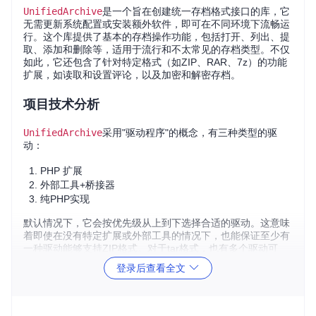
UnifiedArchive
是一个旨在创建统一存档格式接口的库，它
无需更新系统配置或安装额外软件，即可在不同环境下流畅运
行。这个库提供了基本的存档操作功能，包括打开、列出、提
取、添加和删除等，适用于流行和不太常见的存档类型。不仅
如此，它还包含了针对特定格式（如ZIP、RAR、7z）的功能
扩展，如读取和设置评论，以及加密和解密存档。
项目技术分析
UnifiedArchive
采用"驱动程序"的概念，有三种类型的驱
动：
PHP 扩展
外部工具+桥接器
纯PHP实现
默认情况下，它会按优先级从上到下选择合适的驱动。这意味
着即使在没有特定扩展或外部工具的情况下，也能保证至少有
一种驱动能够支持ZIP格式。对于tar格式，也有多个驱动可
选。通过这种方式，
UnifiedArchive
实现了对流行格式的支
登录后查看全文
持，而且对于开发者来说，无论使用哪种驱动，接口始终保持
一致。