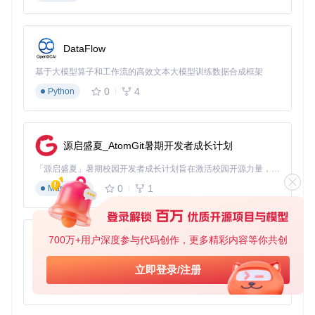
只需简单几步，就可以开始使用
UnifiedArchive
：
使用Composer安装：
composer require wapmorgan/
unified-archive
DataFlow
检查已安装的驱动和可用的存档格式。
安装缺少的驱动，例如PEAR的
archive_tar
。
基于大模型算子和工作流的高效文本大模型训练数据合成框架
开始编程或使用CLI工具进行存档操作。
0
4
Python
以下是一个简单的PHP示例，演示如何打开存档并提取所有文
件：
源启盛夏_AtomGit暑期开发者成长计划
use
 \
wapmorgan
\
UnifiedArchive
\
UnifiedArchive
$output_dir
 = 
'/var/www/extracted'
「源启盛夏」暑期校园开发者成长计划旨在激活校园开源力量，通过积分激励、认证扶持、资源倾斜等形式，引导高校组织和开发者完成「入驻 — 建项目 — 做贡献 — 获认证 — 得资源」的完整闭环。无论你是想带领社团入驻平台的组织者，还是希望用代码贡献证明自己的开发者，都能在这里找到属于你的成长路径。
$archive
 = 
UnifiedArchive
::
open
(
'archive.zip'
0
1
Markdown
$extracted
 = 
$archive
->
extract
(
$output_dir
echo
'Number of extracted files'
 . 
$extracted
通过
UnifiedArchive
，您可以轻松地在任何系统环境中处理
700万+用户深度参与代码创作，更多精彩内容等你共创
py-xiaozhi
存档文件。无论是开发Web应用，构建脚本，还是日常的工作
流程，这个库都能成为您的得力助手。现在就加入到这个开源
基于Python的Xiaozhi AI，适用于想要完整Xiaozhi体验而无需拥有专用硬件的用户。
立即登录/注册
社区，让存档操作变得更加灵活高效！
0
1
Python