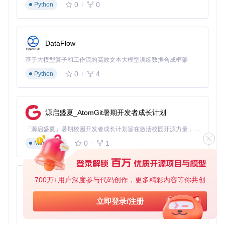
0
0
Python
DataFlow
基于大模型算子和工作流的高效文本大模型训练数据合成框架
0
4
Python
源启盛夏_AtomGit暑期开发者成长计划
「源启盛夏」暑期校园开发者成长计划旨在激活校园开源力量，通过积分激励、认证扶持、资源倾斜等形式，引导高校组织和开发者完成「入驻 — 建项目 — 做贡献 — 获认证 — 得资源」的完整闭环。无论你是想带领社团入驻平台的组织者，还是希望用代码贡献证明自己的开发者，都能在这里找到属于你的成长路径。
0
1
Markdown
700万+用户深度参与代码创作，更多精彩内容等你共创
py-xiaozhi
基于Python的Xiaozhi AI，适用于想要完整Xiaozhi体验而无需拥有专用硬件的用户。
立即登录/注册
0
1
Python