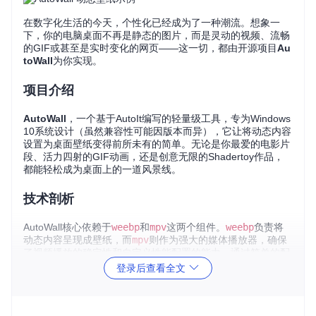
在数字化生活的今天，个性化已经成为了一种潮流。想象一
下，你的电脑桌面不再是静态的图片，而是灵动的视频、流畅
的GIF或甚至是实时变化的网页——这一切，都由开源项目
Au
toWall
为你实现。
项目介绍
AutoWall
，一个基于AutoIt编写的轻量级工具，专为Windows
10系统设计（虽然兼容性可能因版本而异），它让将动态内容
设置为桌面壁纸变得前所未有的简单。无论是你最爱的电影片
段、活力四射的GIF动画，还是创意无限的Shadertoy作品，
都能轻松成为桌面上的一道风景线。
技术剖析
AutoWall核心依赖于
weebp
和
mpv
这两个组件。
weebp
负责将
动态内容呈现成壁纸，而
mpv
则作为强大的媒体播放器，确保
了视频播放的稳定性和自定义性能配置的能力。通过简单的配
置文件
mpv.conf
，用户可以调整音量、播放速度等，使个性
登录后查看全文
化的壁纸更加符合个人喜好。
应用场景丰富多样