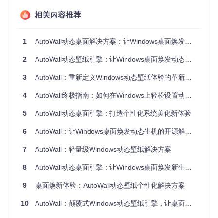
想象在游戏休息间隙，抬头就能看到动态的自然风光或心爱的
相关内容推荐
角色动图；或者把最喜欢的音乐MV设为壁纸，让每一次打开
电脑都是享受。对于设计师和创意工作者来说，它还可以作为
灵感来源，随时激发创作思维。更有意思的是，利用它的网络
1
AutoWall动态桌面解决方案：让Windows桌面焕发全新活力的开源工具
支持功能，你可以将实时天气预报、股票信息甚至是你编程的
实时调试界面设为壁纸，既实用又炫酷。
2
AutoWall动态壁纸引擎：让Windows桌面焕发动态生机
项目特点概览
3
AutoWall：重新定义Windows动态壁纸体验的革新性解决方案
4
AutoWall终极指南：如何在Windows上轻松设置动态壁纸
便携性
：无需安装，即下即用。
广泛兼容
：支持视频、GIF、网页等多种内容类型，特别包
5
AutoWall动态桌面引擎：打造个性化系统美化新体验
括YouTube视频和Shadertoy动画。
智能管理
：提供一键重置，自动启动设置，以及与操作系统
6
AutoWall：让Windows桌面焕发动态生机的开源解决方案
活动智能交互（如游戏中自动暂停）。
多屏支持
（β版）：面向多显示器用户，开启全新的视觉体
7
AutoWall：轻量级Windows动态壁纸解决方案
验维度。
性能调节
：通过内置的mpv配置，用户能够微调性能参数，
8
AutoWall动态桌面引擎：让Windows桌面焕发新生的探索指南
保证美观与效率并存。
9
桌面焕新体验：AutoWall动态壁纸个性化解决方案
结语
10
AutoWall：颠覆式Windows动态壁纸引擎，让桌面焕发生动视觉体验
AutoWall不仅仅是一款软件，它是桌面个性化革命的先锋。它