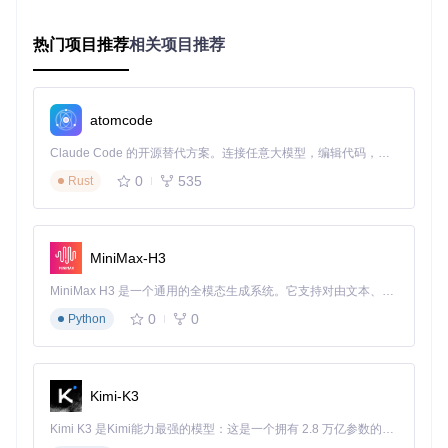
将日常使用的桌面转化为充满活力的展示窗口，满足了人们对
个性化桌面的追求，同时也是技术与艺术完美结合的体现。现
热门项目推荐
相关项目推荐
在就加入AutoWall的使用者行列，让你的屏幕活起来，给日常
生活注入一丝不一样的色彩吧！
想立即体验？访问
GitHub Release Page
下载最新版本，让每
atomcode
一份想象力，在你的桌面上自由绽放。
Claude Code 的开源替代方案。连接任意大模型，编辑代码，运行命令，自动验证 — 全自动执行。用 Rust 构建，极致性能。 ｜ An open-source alternative to Claude Code. Connect any LLM, edit code, run commands, and verify changes — autonomously. Built in Rust for speed. Get Started
0
535
Rust
AutoWall
下载源代码
🌌 Live wallpapers on Windows 7/8/10/11 using open-source wallpaper engine
项目地址：
https://gitcode.com/gh_mirrors/au/AutoWall
MiniMax-H3
MiniMax H3 是一个通用的全模态生成系统。它支持对由文本、图像、视频和音频组成的多模态上下文进行统一理解，并能生成分辨率高达 2K、时长可达 15 秒的带原生立体声音频的视频。得益于面向任务泛化的系统设计，H3 在预训练阶段就已具备广泛的多模态上下文理解与生成能力，能够出色地执行复杂的多模态指令。
0
0
Python
Kimi-K3
Kimi K3 是Kimi能力最强的模型：这是一个拥有 2.8 万亿参数的混合专家（MoE）模型，具备原生视觉理解能力，并支持 100 万 token 的上下文窗口。