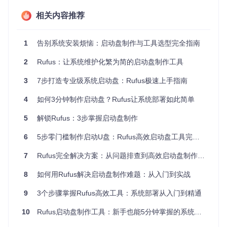
技术爱好者常常需要在不同场景下使用多种操作系统：Windo
ws用于日常办公、Linux用于开发测试、应急系统用于数据恢
相关内容推荐
复。传统方法需要准备多个U盘，每次切换都要重新插拔，既
不方便又容易丢失数据。
1
告别系统安装烦恼：启动盘制作与工具选型完全指南
⚙️ 核心功能：场景化解决方案
2
Rufus：让系统维护化繁为简的启动盘制作工具
智能镜像管理：从源头解决系统安装难题
3
7步打造专业级系统启动盘：Rufus极速上手指南
场景
：需要安装Windows系统但没有官方镜像
4
如何3分钟制作启动盘？Rufus让系统部署如此简单
操作
：启动Rufus后点击"SELECT"旁的下拉箭头，选择"Down
load"进入镜像下载界面，依次选择系统版本、发行版、语言和
架构，点击"Download"按钮
5
解锁Rufus：3步掌握启动盘制作
效果
：软件将从微软官方服务器直接下载纯净系统镜像，避免
第三方网站的安全风险，同时自动验证文件完整性
6
5步零门槛制作启动U盘：Rufus高效启动盘工具完全指南
7
Rufus完全解决方案：从问题排查到高效启动盘制作指南
为什么它很重要：官方镜像不仅确保安全性，还能获得微
8
如何用Rufus解决启动盘制作难题：从入门到实战
软的完整支持，避免因修改版系统导致的稳定性问题。Ruf
us的下载功能省去了手动寻找和验证镜像的繁琐步骤。
9
3个步骤掌握Rufus高效工具：系统部署从入门到精通
硬件限制破解：让旧电脑焕发新生
10
Rufus启动盘制作工具：新手也能5分钟掌握的系统安装U盘制作方法
场景
：老旧电脑因缺少TPM2.0无法安装Windows 11