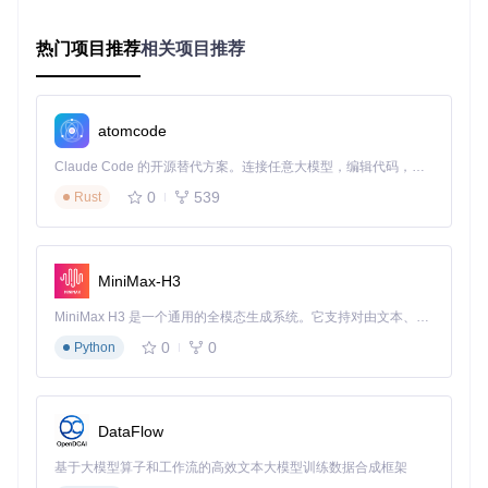
操作
：加载Windows 11镜像后，在"Image option"中选择"Ext
ended Windows Installation"，勾选"Remove requirement for
4GB+ RAM, Secure Boot and TPM 2.0"选项
热门项目推荐
相关项目推荐
效果
：软件将自动修改系统镜像，移除硬件限制，使原本不符
合要求的电脑也能顺利安装Windows 11
atomcode
为什么它很重要：根据微软数据，全球仍有超过4亿台电脑
Claude Code 的开源替代方案。连接任意大模型，编辑代码，运行命令，自动验证 — 全自动执行。用 Rust 构建，极致性能。 ｜ An open-source alternative to Claude Code. Connect any LLM, edit code, run commands, and verify changes — autonomously. Built in Rust for speed. Get Started
因硬件限制无法升级Windows 11。Rufus让这些设备能够
0
539
Rust
继续获得安全更新，延长使用寿命并减少电子垃圾。
多校验算法集成：确保镜像文件可靠
场景
：下载的系统镜像文件可能已损坏或被篡改
MiniMax-H3
操作
：选择镜像文件后点击"Check"按钮，Rufus将自动计算并
显示MD5、SHA1、SHA256和SHA512四种哈希值
MiniMax H3 是一个通用的全模态生成系统。它支持对由文本、图像、视频和音频组成的多模态上下文进行统一理解，并能生成分辨率高达 2K、时长可达 15 秒的带原生立体声音频的视频。得益于面向任务泛化的系统设计，H3 在预训练阶段就已具备广泛的多模态上下文理解与生成能力，能够出色地执行复杂的多模态指令。
效果
：你可以将这些值与官方提供的校验值对比，确保镜像文
0
0
Python
件完整无误，避免因文件损坏导致的安装失败
为什么它很重要：恶意篡改的系统镜像可能包含病毒或后
DataFlow
门程序。哈希校验是验证文件完整性的行业标准方法，能
有效防范此类安全风险。
基于大模型算子和工作流的高效文本大模型训练数据合成框架