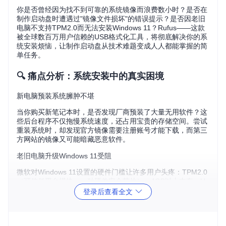
你是否曾经因为找不到可靠的系统镜像而浪费数小时？是否在
制作启动盘时遭遇过"镜像文件损坏"的错误提示？是否因老旧
电脑不支持TPM2.0而无法安装Windows 11？Rufus——这款
被全球数百万用户信赖的USB格式化工具，将彻底解决你的系
统安装烦恼，让制作启动盘从技术难题变成人人都能掌握的简
单任务。
🔍 痛点分析：系统安装中的真实困境
新电脑预装系统臃肿不堪
当你购买新笔记本时，是否发现厂商预装了大量无用软件？这
些后台程序不仅拖慢系统速度，还占用宝贵的存储空间。尝试
重装系统时，却发现官方镜像需要注册账号才能下载，而第三
方网站的镜像又可能暗藏恶意软件。
老旧电脑升级Windows 11受阻
微软对Windows 11设置的硬件门槛让许多用户头疼：TPM2.0
（可信任平台模块，一种硬件安全芯片）、4GB以上内存、U
EFI安全启动——这些要求将大量还能正常使用的老旧电脑拒
登录后查看全文
之门外，让用户陷入"必须换新电脑"的困境。
多系统安装环境配置复杂