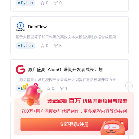
0
0
Python
方案：尝试不同的应用场景
写作辅助：帮助你生成文章、邮件、报告等内容
学习答疑：解答各种学科问题，提供学习建议
创意生成：帮助你 brainstorm 创意点子、故事构思等
DataFlow
案例：利用AI助手提升写作效率
基于大模型算子和工作流的高效文本大模型训练数据合成框架
小李是一名自媒体作者，他使用DeepSeek-V3.2来辅助撰写文
0
5
Python
章。通过提供主题和大纲，AI助手能够快速生成初稿，大大节
省了他的写作时间。
学习路径图：从新手到专家的成长之路
源启盛夏_AtomGit暑期开发者成长计划
为了帮助你系统地学习和掌握DeepSeek-V3.2，我们提供了以
「源启盛夏」暑期校园开发者成长计划旨在激活校园开源力量，通过积分激励、认证扶持、资源倾斜等形式，引导高校组织和开发者完成「入驻 — 建项目 — 做贡献 — 获认证 — 得资源」的完整闭环。无论你是想带领社团入驻平台的组织者，还是希望用代码贡献证明自己的开发者，都能在这里找到属于你的成长路径。
下学习路径：
0
1
Markdown
入门阶段：了解模型基本概念，完成环境配置和基础调用
参考资料：
README.md
700万+用户深度参与代码创作，更多精彩内容等你共创
py-xiaozhi
进阶阶段：学习提示词优化和参数调整技巧
基于Python的Xiaozhi AI，适用于想要完整Xiaozhi体验而无需拥有专用硬件的用户。
立即登录/注册
参考资料：
config.json
、
generation_config.json
0
1
Python