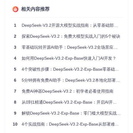
注意事项：如果你使用的是Windows系统，建议在Anacon
da环境下进行安装，以避免可能出现的依赖冲突问题。
相关内容推荐
案例：快速搭建文本生成环境
小明是一名大学生，想要体验DeepSeek-V3.2的文本生成功
1
DeepSeek-V3.2开源大模型实战指南：从零基础部署到性能调优全攻略
能。他按照上述步骤，在10分钟内就完成了环境配置，成功运
行了第一个文本生成示例。
2
探索DeepSeek-V3.2：免费大模型实战入门的5个秘诀
3
零基础玩转开源AI助手：DeepSeek-V3.2全场景应用指南
实现基础调用功能：3行代码玩转AI生成
4
如何用DeepSeek-V3.2-Exp-Base快速入门AI开发？
环境配置完成后，接下来就是实现基础的模型调用功能。Dee
pSeek-V3.2提供了简洁的API，让你轻松实现文本生成。
5
4个突破性步骤：DeepSeek-V3.2-Exp-Base零基础实现本地AI开发从入门到部署
问题：如何快速实现模型调用？
6
5分钟拥有免费AI助手：DeepSeek-V3.2本地化部署完全指南
对于新手来说，复杂的API文档可能会让人望而生畏。
7
免费AI神器DeepSeek-V3.2：初学者必看使用指南
方案：使用HuggingFace Transformers库进行调用
8
从0到1精通DeepSeek-V3.2-Exp-Base：开启AI开发的极简之旅
通过以下简单的代码，你可以快速实现DeepSeek-V3.2的文本
生成功能：
9
解锁DeepSeek-V3.2-Exp-Base：零门槛大模型实战入门指南
from
 transformers 
import
 AutoTokenizer, AutoModelForCausal
10
4个实战指南：DeepSeek-V3.2-Exp-Base从部署难题到效能飞跃的落地攻略