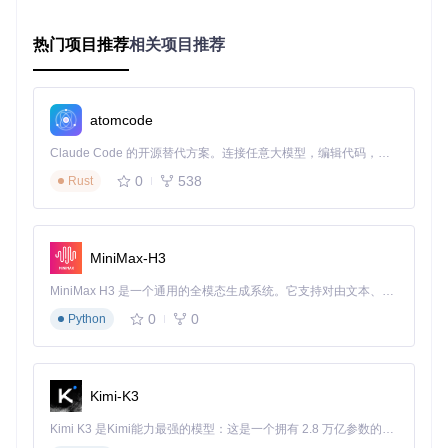
tokenizer = AutoTokenizer.from_pretrained(
"deepseek-ai/De
model = AutoModelForCausalLM.from_pretrained(
"deepseek-ai
热门项目推荐
相关项目推荐
inputs = tokenizer(
"你好，我是"
, return_tensors=
"pt"
)

outputs = model.generate(**inputs, max_new_tokens=
50
print
(tokenizer.decode(outputs[
0
], skip_special_tokens=
Tr
atomcode
注意事项：首次运行时，模型会自动下载，这可能需要一
Claude Code 的开源替代方案。连接任意大模型，编辑代码，运行命令，自动验证 — 全自动执行。用 Rust 构建，极致性能。 ｜ An open-source alternative to Claude Code. Connect any LLM, edit code, run commands, and verify changes — autonomously. Built in Rust for speed. Get Started
些时间，具体取决于你的网络速度。
0
538
Rust
案例：生成个性化学习计划
小红是一名职场人士，想要利用DeepSeek-V3.2生成一份个性
化的学习计划。她使用上述代码，输入"帮我制定一份Python
学习计划"，很快就得到了一份详细的每周学习安排。
MiniMax-H3
MiniMax H3 是一个通用的全模态生成系统。它支持对由文本、图像、视频和音频组成的多模态上下文进行统一理解，并能生成分辨率高达 2K、时长可达 15 秒的带原生立体声音频的视频。得益于面向任务泛化的系统设计，H3 在预训练阶段就已具备广泛的多模态上下文理解与生成能力，能够出色地执行复杂的多模态指令。
探索多样化应用场景：释放AI助手潜能
0
0
Python
DeepSeek-V3.2不仅可以进行简单的文本生成，还能应用于多
种实际场景，帮助你提高工作和学习效率。
问题：除了文本生成，AI助手还能做什么？
Kimi-K3
许多用户不知道如何充分利用AI助手的功能，仅限于简单的问
Kimi K3 是Kimi能力最强的模型：这是一个拥有 2.8 万亿参数的混合专家（MoE）模型，具备原生视觉理解能力，并支持 100 万 token 的上下文窗口。
答。