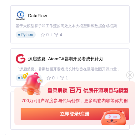
DataFlow
基于大模型算子和工作流的高效文本大模型训练数据合成框架
0
4
Python
源启盛夏_AtomGit暑期开发者成长计划
「源启盛夏」暑期校园开发者成长计划旨在激活校园开源力量，通过积分激励、认证扶持、资源倾斜等形式，引导高校组织和开发者完成「入驻 — 建项目 — 做贡献 — 获认证 — 得资源」的完整闭环。无论你是想带领社团入驻平台的组织者，还是希望用代码贡献证明自己的开发者，都能在这里找到属于你的成长路径。
0
1
Markdown
700万+用户深度参与代码创作，更多精彩内容等你共创
py-xiaozhi
基于Python的Xiaozhi AI，适用于想要完整Xiaozhi体验而无需拥有专用硬件的用户。
立即登录/注册
0
1
Python