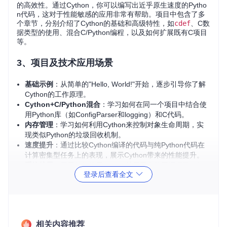
的高效性。通过Cython，你可以编写出近乎原生速度的Pytho
n代码，这对于性能敏感的应用非常有帮助。项目中包含了多
个章节，分别介绍了Cython的基础和高级特性，如
cdef
、C数
据类型的使用、混合C/Python编程，以及如何扩展既有C项目
等。
3、项目及技术应用场景
基础示例
：从简单的"Hello, World!"开始，逐步引导你了解
Cython的工作原理。
Cython+C/Python混合
：学习如何在同一个项目中结合使
用Python库（如ConfigParser和logging）和C代码。
内存管理
：学习如何利用Cython来控制对象生命周期，实
现类似Python的垃圾回收机制。
速度提升
：通过比较Cython编译的代码与纯Python代码在
计算密集型任务上的表现，展示Cython带来的性能提升。
系统扩展
：展示如何使用Cython扩展已有的开源项目，如
登录后查看全文
创建基于libevent的消息服务器。
4、项目特点
实战导向
：每个章节都配有实际代码示例，易于理解和实
相关内容推荐