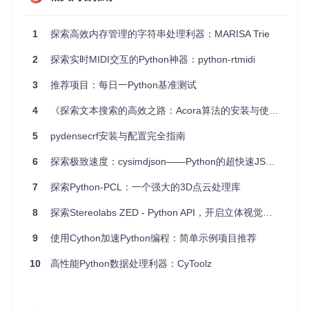
践。
覆盖全面
：不仅包括基础语法，还涉及C++接口、线程GIL
管理和自动化PXD工具等多个高级主题。
1
探索高效内存管理的字符串处理利器：MARISA Trie
持续更新
：随着Cython的发展，项目中的代码会不断更新
以保持与时俱进。
2
探索实时MIDI交互的Python神器：python-rtmidi
社区支持
：链接到Cython官方文档、维基和作者博客，方
便读者深入学习和交流。
3
推荐项目：每日一Python基准测试
如果你正在寻找一种方法来优化你的Python应用程序，或者对
4
《探索文本搜索的高效之路：Acora算法的安装与使用指南》
探索更底层的编程感兴趣，那么
Learning Cython
项目无疑
是一个值得尝试的选择。立即加入，开启你的Cython之旅吧！
5
pydensecrf安装与配置完全指南
6
探索极致速度：cysimdjson——Python的超快速JSON解析库
7
探索Python-PCL：一个强大的3D点云处理库
8
探索Stereolabs ZED - Python API，开启立体视觉新旅程！
9
使用Cython加速Python编程：简单示例项目推荐
10
高性能Python数据处理利器：CyToolz