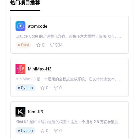
热门项目推荐
atomcode
Claude Code 的开源替代方案。连接任意大模型，编辑代码，运行命令，自动验证 — 全自动执行。用 Rust 构建，极致性能。 ｜ An open-source alternative to Claude Code. Connect any LLM, edit code, run commands, and verify changes — autonomously. Built in Rust for speed. Get Started
0
534
Rust
MiniMax-H3
MiniMax H3 是一个通用的全模态生成系统。它支持对由文本、图像、视频和音频组成的多模态上下文进行统一理解，并能生成分辨率高达 2K、时长可达 15 秒的带原生立体声音频的视频。得益于面向任务泛化的系统设计，H3 在预训练阶段就已具备广泛的多模态上下文理解与生成能力，能够出色地执行复杂的多模态指令。
0
0
Python
Kimi-K3
Kimi K3 是Kimi能力最强的模型：这是一个拥有 2.8 万亿参数的混合专家（MoE）模型，具备原生视觉理解能力，并支持 100 万 token 的上下文窗口。
0
0
Python