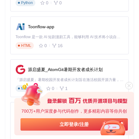
0
0
Python
核心逻辑模块位于
appinventor/blocklyeditor/src/
blocks/
目录，包含所有可用的逻辑积木定义。
Toonflow-app
数据存储实现
使用"TinyDB"组件实现数据本地存储，添加两个关键逻
Toonflow 是一款 AI 短剧漫剧工具，能够利用 AI 技术将小说自动转化为剧本，并结合 AI 生成的图片和视频，实现高效的短剧创作。借助 Toonflow，可以轻松完成从文字到影像的全流程，让短剧制作变得更加智能与便捷。
辑：
0
16
HTML
// 应用启动时从存储加载数据
when 
Screen1
.
Initialize
do
    call 
TinyDB1
.
GetValue
"todolist"
 → set 
global
 list
源启盛夏_AtomGit暑期开发者成长计划
// 添加项目时同时保存到存储
「源启盛夏」暑期校园开发者成长计划旨在激活校园开源力量，通过积分激励、认证扶持、资源倾斜等形式，引导高校组织和开发者完成「入驻 — 建项目 — 做贡献 — 获认证 — 得资源」的完整闭环。无论你是想带领社团入驻平台的组织者，还是希望用代码贡献证明自己的开发者，都能在这里找到属于你的成长路径。
when 
EnterItem
.
Click
do
    add 
TextBox1
.
Text
 to 
global
 list

0
1
Markdown
    call 
TinyDB1
.
StoreValue
"todolist"
 value 
global
实时测试
700万+用户深度参与代码创作，更多精彩内容等你共创
AionUi
通过Companion应用连接开发环境：
免费、本地、开源的 24/7 全天候 Cowork 应用，以及适用于 Gemini CLI、Claude Code、Codex、OpenCode、Qwen Code、Goose CLI、Auggie 等的 OpenClaw | 🌟 喜欢就点star吧
立即登录/注册
在手机上安装MIT AI2 Companion应用
点击开发界面右上角的"Connect"按钮
0
6
TypeScript
扫描生成的QR码或输入连接代码