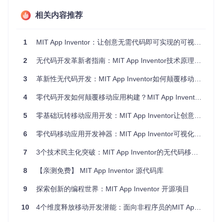
git 
clone
相关内容推荐
项目核心开发环境位于
appinventor/appengine/
目录，
包含完整的Web开发界面和组件系统。
1
MIT App Inventor：让创意无需代码即可实现的可视化编程平台|面向全年龄段开发者的移动应用快速开发工具
创建项目
2
无代码开发革新者指南：MIT App Inventor技术原理与实践路径
启动开发环境后，点击界面顶部的"New project"按钮创建
3
新项目。系统会自动生成基础应用框架，包含默认屏幕和
革新性无代码开发：MIT App Inventor如何颠覆移动应用创作范式
核心配置文件。
4
零代码开发如何颠覆移动应用构建？MIT App Inventor全流程攻略
设计界面
5
零基础玩转移动应用开发：MIT App Inventor让创意轻松落地
从左侧组件面板中拖放基础控件（如按钮、文本框、标
签）到屏幕设计区，通过右侧属性面板调整样式和布局。
6
零代码移动应用开发神器：MIT App Inventor可视化编程完全指南
例如创建待办事项应用时，需添加：
7
3个技术民主化突破：MIT App Inventor的无代码移动开发革命
文本输入框（用于输入待办项）
三个按钮（添加、删除、清空功能）
8
【亲测免费】 MIT App Inventor 源代码库
列表视图（显示待办事项）
9
探索创新的编程世界：MIT App Inventor 开源项目
图1：App Inventor项目创建界面，展示了新建项目按钮和项
10
4个维度释放移动开发潜能：面向非程序员的MIT App Inventor完全指南
目管理列表