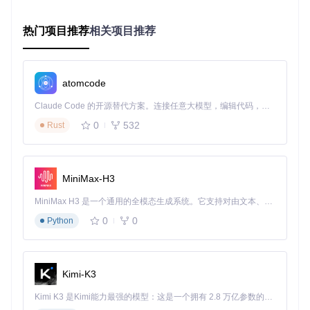
效果验证
完成基础界面设计后，即可在设计视图中实时预览应用布局。
热门项目推荐
相关项目推荐
通过调整组件的排列方式和属性设置，确保界面符合预期。此
时的应用虽无实际功能，但已具备完整的视觉框架，为后续逻
辑开发奠定基础。
atomcode
实现核心交互逻辑：从静态界面到动态应用
Claude Code 的开源替代方案。连接任意大模型，编辑代码，运行命令，自动验证 — 全自动执行。用 Rust 构建，极致性能。 ｜ An open-source alternative to Claude Code. Connect any LLM, edit code, run commands, and verify changes — autonomously. Built in Rust for speed. Get Started
核心价值
0
532
Rust
App Inventor的逻辑设计模块采用事件驱动模型，通过"当...时
执行..."的积木组合，实现应用的交互功能。这种可视化逻辑编
排方式，让开发者能专注于业务逻辑而非语法细节，极大提升
MiniMax-H3
开发效率。
操作指引
MiniMax H3 是一个通用的全模态生成系统。它支持对由文本、图像、视频和音频组成的多模态上下文进行统一理解，并能生成分辨率高达 2K、时长可达 15 秒的带原生立体声音频的视频。得益于面向任务泛化的系统设计，H3 在预训练阶段就已具备广泛的多模态上下文理解与生成能力，能够出色地执行复杂的多模态指令。
0
0
Python
添加交互逻辑
切换到"Blocks"视图，为按钮添加点击事件：
为"Enter Item"按钮添加逻辑：当点击时，将文本框内容
Kimi-K3
添加到列表视图
为"Erase Item"按钮添加逻辑：移除列表中选中的项
Kimi K3 是Kimi能力最强的模型：这是一个拥有 2.8 万亿参数的混合专家（MoE）模型，具备原生视觉理解能力，并支持 100 万 token 的上下文窗口。
为"Clear All"按钮添加逻辑：清空列表所有内容