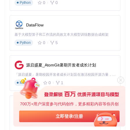
0
0
Python
DataFlow
基于大模型算子和工作流的高效文本大模型训练数据合成框架
0
5
Python
源启盛夏_AtomGit暑期开发者成长计划
「源启盛夏」暑期校园开发者成长计划旨在激活校园开源力量，通过积分激励、认证扶持、资源倾斜等形式，引导高校组织和开发者完成「入驻 — 建项目 — 做贡献 — 获认证 — 得资源」的完整闭环。无论你是想带领社团入驻平台的组织者，还是希望用代码贡献证明自己的开发者，都能在这里找到属于你的成长路径。
0
1
Markdown
700万+用户深度参与代码创作，更多精彩内容等你共创
py-xiaozhi
基于Python的Xiaozhi AI，适用于想要完整Xiaozhi体验而无需拥有专用硬件的用户。
立即登录/注册
0
1
Python