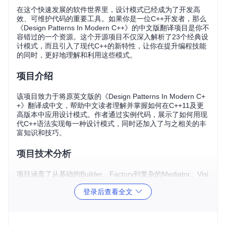
在这个快速发展的软件世界里，设计模式已经成为了开发高
效、可维护代码的重要工具。如果你是一位C++开发者，那么
《Design Patterns In Modern C++》的中文版翻译项目是你不
容错过的一个资源。这个开源项目不仅深入解析了23个经典设
计模式，而且引入了现代C++的新特性，让你在提升编程技能
的同时，更好地理解和利用这些模式。
项目介绍
该项目致力于将原英文版的《Design Patterns In Modern C+
+》翻译成中文，帮助中文读者理解并掌握如何在C++11及更
高版本中应用设计模式。作者通过实例代码，展示了如何用现
代C++语法实现每一种设计模式，同时还加入了与之相关的丰
富知识和技巧。
项目技术分析
项目涵盖了从基础的Builder、Factory到复杂的Mediator、Visi
tor等多种设计模式。在每一个章节中，作者都详细介绍了模式
登录后查看全文
的原理，并提供了具体的代码实现。特别地，项目不仅限于理
论讲解，还深入讨论了线程安全、内存模型、STL、Boost和F
acebook的folly库中的设计模式应用，以及LeetCode题目中的
实战案例。