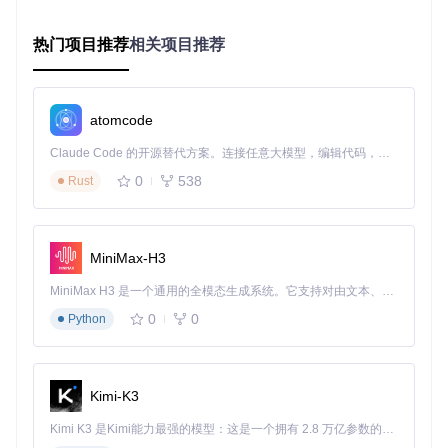
子，帮助你在实际场景下应用设计模式。
跨库融合
：结合Boost和folly库，展示了设计模式在大型开
源项目中的实际应用。
热门项目推荐
相关项目推荐
通过参与和学习这个项目，你将不仅能掌握设计模式的基本理
念，还能深刻体会它们在现代C++编程中的强大生命力。无论
你是新手还是经验丰富的开发者，都将从中获益匪浅，提升自
atomcode
己的编程能力和软件设计水平。立即加入这个项目，开启你的
设计模式探索之旅吧！
Claude Code 的开源替代方案。连接任意大模型，编辑代码，运行命令，自动验证 — 全自动执行。用 Rust 构建，极致性能。 ｜ An open-source alternative to Claude Code. Connect any LLM, edit code, run commands, and verify changes — autonomously. Built in Rust for speed. Get Started
0
538
Rust
design-pattern
下载源代码
Design Patterns In Modern C++ 中文版翻译
MiniMax-H3
项目地址：
https://gitcode.com/gh_mirrors/des/design-
MiniMax H3 是一个通用的全模态生成系统。它支持对由文本、图像、视频和音频组成的多模态上下文进行统一理解，并能生成分辨率高达 2K、时长可达 15 秒的带原生立体声音频的视频。得益于面向任务泛化的系统设计，H3 在预训练阶段就已具备广泛的多模态上下文理解与生成能力，能够出色地执行复杂的多模态指令。
pattern
0
0
Python
Kimi-K3
Kimi K3 是Kimi能力最强的模型：这是一个拥有 2.8 万亿参数的混合专家（MoE）模型，具备原生视觉理解能力，并支持 100 万 token 的上下文窗口。