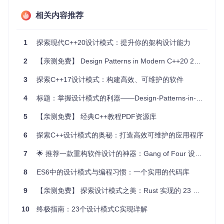
项目及技术应用场景
相关内容推荐
设计模式广泛应用于各种软件工程领域，包括但不限于：
1
探索现代C++20设计模式：提升你的架构设计能力
大型软件项目
：设计模式可以帮助团队成员之间更好地沟
2
【亲测免费】 Design Patterns in Modern C++20 2022 资源下载
通，提高代码质量。
并发编程
：项目中的单例模式和适配器模式章节涉及到线
3
探索C++17设计模式：构建高效、可维护的软件
程安全和并发控制，对于开发高并发应用至关重要。
框架和库的开发
：设计模式是构建可复用组件和模块的基
4
标题：掌握设计模式的利器——Design-Patterns-in-Cpp17 项目深度解析
础，如Proxy、Facade和Bridge模式的应用。
面试准备
：熟悉设计模式有助于你在技术面试中展示你的
5
【亲测免费】 经典C++教程PDF资源库
专业知识和解决问题的能力。
6
探索C++设计模式的奥秘：打造高效可维护的应用程序
项目特点
7
🌟 推荐一款重构软件设计的神器：Gang of Four 设计模式库
现代C++视角
：所有代码示例均采用C++11及以上版本，
8
ES6中的设计模式与编程习惯：一个实用的代码库
反映了最新的语言特性和最佳实践。
深度补充
：每个模式都有详尽的背景和补充知识，例如单
9
【亲测免费】 探索设计模式之美：Rust 实现的 23 种经典 GoF 设计模式
例模式中的无锁实现、适配器模式中STL queue的实现改
进。
10
终极指南：23个设计模式C实现详解
实践导向
：项目包含了LeetCode题目和真实工程中的例