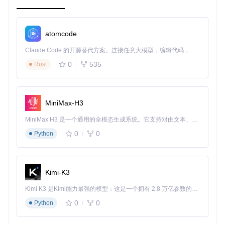
错误处理
：内置错误缓冲区，可以在处理完成后查看错
误，防止因单个错误而中断整个过程。
灵活的混合扩展
：可以根据需要添加新的数据源和目标支
持，增强数据处理能力。
atomcode
安装与使用示例
Claude Code 的开源替代方案。连接任意大模型，编辑代码，运行命令，自动验证 — 全自动执行。用 Rust 构建，极致性能。 ｜ An open-source alternative to Claude Code. Connect any LLM, edit code, run commands, and verify changes — autonomously. Built in Rust for speed. Get Started
0
535
Rust
要开始使用Datapumps，只需运行以下命令：
MiniMax-H3
然后，你可以尝试下面这个简单的例子，将MongoDB中的美
MiniMax H3 是一个通用的全模态生成系统。它支持对由文本、图像、视频和音频组成的多模态上下文进行统一理解，并能生成分辨率高达 2K、时长可达 15 秒的带原生立体声音频的视频。得益于面向任务泛化的系统设计，H3 在预训练阶段就已具备广泛的多模态上下文理解与生成能力，能够出色地执行复杂的多模态指令。
国联系人导出到Excel文件：
0
0
Python
var
 datapumps = 
require
(
'datapumps'
);

// ... 省略了详细代码，见readme ...
Kimi-K3
在这个例子中，我们首先创建了一个数据泵，然后用Mongodb
Kimi K3 是Kimi能力最强的模型：这是一个拥有 2.8 万亿参数的混合专家（MoE）模型，具备原生视觉理解能力，并支持 100 万 token 的上下文窗口。
Mixin连接到MongoDB，选择'Contact'集合并筛选出美国的联
0
0
Python
系人。接着，我们使用ExcelWriterMixin创建一个新的工作簿
并写入标题行。最后，在.process回调中处理数据，将联系人
的姓名和邮箱写入Excel表格。