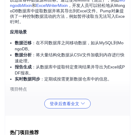
以适应各种数据源和目标。通过使用Mixins（混合），例如
Mo
ngodbMixin
和
ExcelWriterMixin
，开发人员可以轻松地从Mong
oDB数据库中提取数据并将其导出到Excel文件。Pump对象提
供了一种控制数据流动的方法，例如暂停读取当无法写入Exce
l行时。
应用场景
数据迁移
：在不同数据库之间移动数据，如从MySQL到Mo
ngoDB。
数据分析
：将大量结构化数据从CSV文件加载到内存进行快
速处理。
报告生成
：从数据库中提取特定查询结果并导出为Excel或P
DF报表。
实时数据同步
：定期或按需更新数据仓库中的信息。
项目特点
简单易用
：清晰的API设计，只需要几行代码就可以实现复
登录后查看全文
杂的数据操作。
异步处理
：基于Promise的异步处理模型，确保在处理大
数据集时不会阻塞事件循环。
可组合性
：能够创建和组合多个数据泵，以构建更复杂的
ETL流程。
热门项目推荐