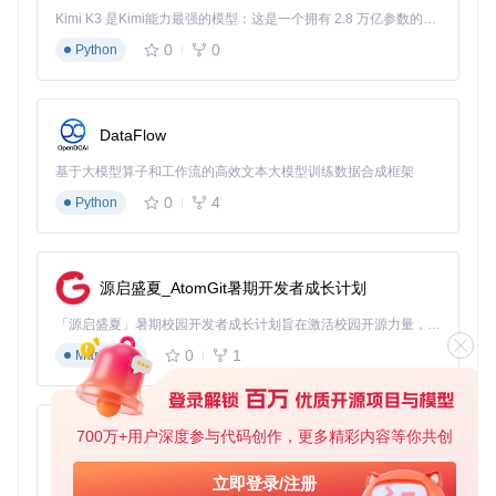
直接文件部署
适合追求快速使用的用户。通过复制usr目录下
Kimi K3 是Kimi能力最强的模型：这是一个拥有 2.8 万亿参数的混合专家（MoE）模型，具备原生视觉理解能力，并支持 100 万 token 的上下文窗口。
的文件到系统对应目录，同时配置自动启动项和应用程序入
口。这种方式安装过程简单直接，适合对命令行操作不太熟悉
0
0
Python
的用户。
安装验证
DataFlow
完成安装后，可通过应用菜单搜索"Sticky"启动程序，或在终
端输入"sticky"命令验证安装是否成功。首次启动时，程序会创
基于大模型算子和工作流的高效文本大模型训练数据合成框架
建默认便签，你可以立即开始体验信息记录功能。
0
4
Python
进阶技巧：释放Sticky的全部潜力
掌握以下高级技巧，让这款轻量级应用成为你提升效率的秘密
源启盛夏_AtomGit暑期开发者成长计划
武器：
自定义视觉体验
「源启盛夏」暑期校园开发者成长计划旨在激活校园开源力量，通过积分激励、认证扶持、资源倾斜等形式，引导高校组织和开发者完成「入驻 — 建项目 — 做贡献 — 获认证 — 得资源」的完整闭环。无论你是想带领社团入驻平台的组织者，还是希望用代码贡献证明自己的开发者，都能在这里找到属于你的成长路径。
0
1
Markdown
想要让便签更符合个人使用习惯？通过修改usr/share/sticky/st
icky.css文件，你可以自定义便签的字体、颜色、边框等视觉
元素。例如调整背景色以适应不同工作场景，或修改字体大小
提升阅读舒适度。
700万+用户深度参与代码创作，更多精彩内容等你共创
py-xiaozhi
DBus远程控制
基于Python的Xiaozhi AI，适用于想要完整Xiaozhi体验而无需拥有专用硬件的用户。
立即登录/注册
希望通过脚本或命令行操作Sticky？系统提供完整的DBus接口