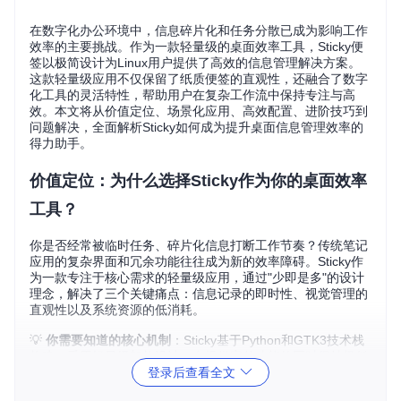
在数字化办公环境中，信息碎片化和任务分散已成为影响工作
效率的主要挑战。作为一款轻量级的桌面效率工具，Sticky便
签以极简设计为Linux用户提供了高效的信息管理解决方案。
这款轻量级应用不仅保留了纸质便签的直观性，还融合了数字
化工具的灵活特性，帮助用户在复杂工作流中保持专注与高
效。本文将从价值定位、场景化应用、高效配置、进阶技巧到
问题解决，全面解析Sticky如何成为提升桌面信息管理效率的
得力助手。
价值定位：为什么选择Sticky作为你的桌面效率
工具？
你是否经常被临时任务、碎片化信息打断工作节奏？传统笔记
应用的复杂界面和冗余功能往往成为新的效率障碍。Sticky作
为一款专注于核心需求的轻量级应用，通过"少即是多"的设计
理念，解决了三个关键痛点：信息记录的即时性、视觉管理的
直观性以及系统资源的低消耗。
💡
你需要知道的核心机制
：Sticky基于Python和GTK3技术栈
构建，采用轻量级架构设计，在提供完整功能的同时保持极低
登录后查看全文
的系统资源占用。其核心优势在于将复杂的信息管理需求简化
为直观的视觉化操作，让用户能够快速捕获、分类和访问重要