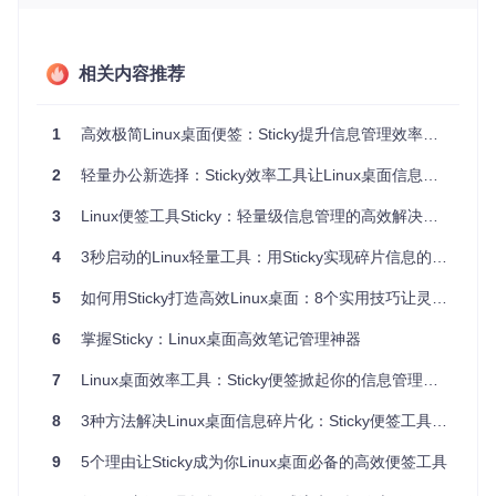
信息。
场景化应用：Sticky如何解决你的实际工作难
相关内容推荐
题？
不同用户群体如何利用Sticky提升工作效率？让我们通过具体
1
高效极简Linux桌面便签：Sticky提升信息管理效率全指南
场景了解这款桌面效率工具的实用价值：
2
轻量办公新选择：Sticky效率工具让Linux桌面信息管理提速300%
程序员的代码片段管理方案
3
Linux便签工具Sticky：轻量级信息管理的高效解决方案
面对多种编程语言和框架的切换，如何快速记录和检索代码片
段？Sticky的颜色分类功能让你可以为不同语言设置专属便签
4
3秒启动的Linux轻量工具：用Sticky实现碎片信息的高效管理
颜色——例如用蓝色记录Python代码、红色标记JavaScript片
段，通过视觉化区分实现快速定位。自动保存机制确保临时灵
5
如何用Sticky打造高效Linux桌面：8个实用技巧让灵感不再溜走！
感不会因意外关闭而丢失，让编程思路保持连贯。
学生的学习笔记系统
6
掌握Sticky：Linux桌面高效笔记管理神器
在课堂听讲或文献阅读时，如何高效捕捉关键知识点？Sticky
7
Linux桌面效率工具：Sticky便签掀起你的信息管理效率革命
的轻量化设计允许你快速创建多个便签，分别记录核心概念、
疑问点和延伸思考。通过拖放排列实现知识结构可视化，比传
8
3种方法解决Linux桌面信息碎片化：Sticky便签工具全攻略
统笔记软件更适合思维的自由组织。
9
5个理由让Sticky成为你Linux桌面必备的高效便签工具
职场人士的任务管理看板