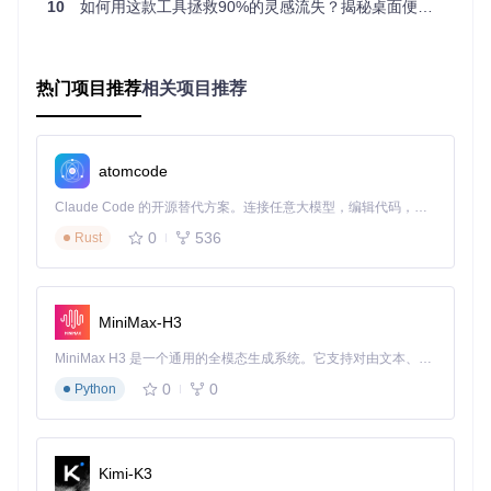
10
如何用这款工具拯救90%的灵感流失？揭秘桌面便签新物种
如何在繁杂工作中保持清晰的任务视图？将每日待办事项、会
议纪要和项目进度分别记录在不同颜色的Sticky便签上，通过
桌面布局直观呈现工作优先级。配合自动保存功能，无需担心
信息丢失，让工作焦点始终保持在任务本身。
热门项目推荐
相关项目推荐
高效配置：两种安装方案助你快速部署Sticky
准备好开始使用这款高效的桌面信息管理工具了吗？以下两种
atomcode
安装方案可满足不同用户需求：
Claude Code 的开源替代方案。连接任意大模型，编辑代码，运行命令，自动验证 — 全自动执行。用 Rust 构建，极致性能。 ｜ An open-source alternative to Claude Code. Connect any LLM, edit code, run commands, and verify changes — autonomously. Built in Rust for speed. Get Started
准备工作
0
536
Rust
在开始安装前，请确保系统已安装以下依赖组件：gir1.2-glib-
2.0、gir1.2-gtk-3.0（3.20.0及以上版本）、gir1.2-xapp-1.0
（1.6.0及以上版本）、gir1.2-gspell-1、python3、python3-gi
和python3-xapp（1.6.0及以上版本）。这些组件确保Sticky能
MiniMax-H3
够正常运行并提供完整功能。
MiniMax H3 是一个通用的全模态生成系统。它支持对由文本、图像、视频和音频组成的多模态上下文进行统一理解，并能生成分辨率高达 2K、时长可达 15 秒的带原生立体声音频的视频。得益于面向任务泛化的系统设计，H3 在预训练阶段就已具备广泛的多模态上下文理解与生成能力，能够出色地执行复杂的多模态指令。
方案对比：源码编译 vs 直接部署
0
0
Python
源码编译安装
适合希望获取最新功能的高级用户。通过克隆项
目仓库、进入目录后使用dpkg-buildpackage命令编译，最后
安装生成的deb包。这种方式可以获得最新开发版本，但需要
一定的命令行操作经验。
Kimi-K3