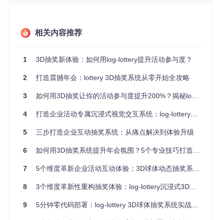
关键元素
价值解析：灵活配置体系如何适配多元需求
相关内容推荐
企业级应用的核心诉求之一是满足不同场景的个性化需求。lot
tery通过product/src/lottery/config.js配置文件实现全要素自定
义，包括：
1
3D抽奖新体验：如何用log-lottery提升活动参与度？
奖品层级设置（特等奖、一/二/三等奖等）
2
打造震撼年会：lottery 3D抽奖系统从零开始全攻略
中奖概率与数量控制
界面文字与图片资源替换
3
如何用3D抽奖让你的活动参与度提升200%？揭秘log-lottery的沉浸式互动魔法
抽奖动画速度与效果调整
多轮抽奖流程编排
4
打造企业活动专属沉浸式视觉交互系统：log-lottery动态抽奖解决方案
这种模块化配置设计使系统能轻松适配从50人小型部门活动到
5
三步打造企业互动抽奖系统：从痛点解决到体验升级
3000人大型年会的各类场景需求。
6
如何用3D抽奖系统提升年会氛围？5个专业技巧打造沉浸式视觉互动体验
实战部署指南：从环境准备到系统上线的全流程
7
5个维度革新企业活动互动体验：3D球体动态抽奖系统全方位解决方案
部署指南：Docker容器化方案实现10分钟快速上线
8
3个维度革新性重构抽奖体验：log-lottery沉浸式3D互动抽奖系统深度解析
对于企业IT团队而言，部署效率和环境一致性至关重要。lotter
y提供的docker-compose.yml配置文件支持一键容器化部署：
9
5分钟零代码部署：log-lottery 3D球体抽奖系统实战指南