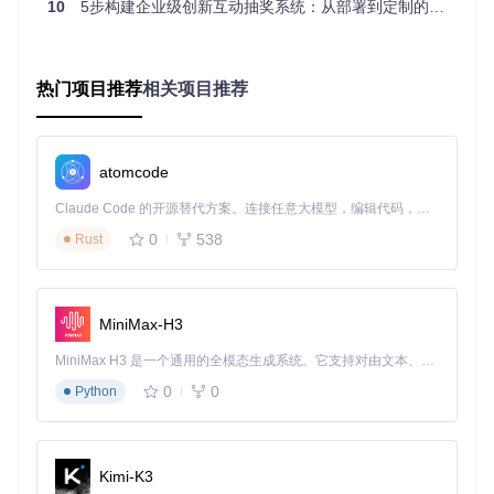
# 克隆项目代码库
10
5步构建企业级创新互动抽奖系统：从部署到定制的完整指南
git 
clone
cd
 lottery

# 启动容器化服务
热门项目推荐
相关项目推荐
该方案将前端资源构建、后端服务部署、数据库配置等流程全
部容器化，避免了传统部署中的环境依赖问题，平均部署时间
atomcode
从传统方式的2小时缩短至10分钟以内。
Claude Code 的开源替代方案。连接任意大模型，编辑代码，运行命令，自动验证 — 全自动执行。用 Rust 构建，极致性能。 ｜ An open-source alternative to Claude Code. Connect any LLM, edit code, run commands, and verify changes — autonomously. Built in Rust for speed. Get Started
部署指南：Excel数据管理实现千人级参与名单高效处理
0
538
Rust
企业级抽奖系统面临的核心挑战之一是大量参与人员数据的管
理。lottery通过server/data/users.xlsx模板文件实现：
支持批量导入姓名、工号、部门等字段
MiniMax-H3
自动去重与格式校验
MiniMax H3 是一个通用的全模态生成系统。它支持对由文本、图像、视频和音频组成的多模态上下文进行统一理解，并能生成分辨率高达 2K、时长可达 15 秒的带原生立体声音频的视频。得益于面向任务泛化的系统设计，H3 在预训练阶段就已具备广泛的多模态上下文理解与生成能力，能够出色地执行复杂的多模态指令。
实时数据更新功能
抽奖结果Excel导出
0
0
Python
实际测试表明，系统可在30秒内完成1000条人员数据的导入
与校验，数据处理效率较传统手动录入方式提升20倍。
Kimi-K3