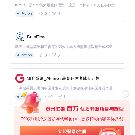
图2：Excel数据导入导出功能 - 企业年会高效数据管理工具
Kimi K3 是Kimi能力最强的模型：这是一个拥有 2.8 万亿参数的混合专家（MoE）模型，具备原生视觉理解能力，并支持 100 万 token 的上下文窗口。
0
0
Python
场景化应用策略：从规则设计到现场执行的实战
方案
应用策略：多轮抽奖规则设计与奖品梯度配置
DataFlow
成功的年会抽奖需要科学的规则设计。基于lottery系统的多轮
基于大模型算子和工作流的高效文本大模型训练数据合成框架
抽奖功能，建议采用"梯度奖品+递进式悬念"策略：
0
5
Python
预热轮次
：设置10-20名安慰奖（如漫步者耳机等实用小
礼品），使用较快的抽奖动画速度，快速调动气氛
源启盛夏_AtomGit暑期开发者成长计划
主体轮次
：依次抽取三等奖（Kindle电子书等）、二等奖
（华为手机等），逐步提升奖品价值，配合音乐节奏调整
「源启盛夏」暑期校园开发者成长计划旨在激活校园开源力量，通过积分激励、认证扶持、资源倾斜等形式，引导高校组织和开发者完成「入驻 — 建项目 — 做贡献 — 获认证 — 得资源」的完整闭环。无论你是想带领社团入驻平台的组织者，还是希望用代码贡献证明自己的开发者，都能在这里找到属于你的成长路径。
动画速度
0
1
Markdown
高潮轮次
：压轴抽取一等奖（iPad平板）和特等奖（MacB
ook Pro），采用慢动作定格效果增强仪式感
700万+用户深度参与代码创作，更多精彩内容等你共创
py-xiaozhi
图3：多样化奖品组合展示 - 企业年会抽奖梯度设置参考
基于Python的Xiaozhi AI，适用于想要完整Xiaozhi体验而无需拥有专用硬件的用户。
立即登录/注册
应用策略：现场执行的技术保障与应急预案