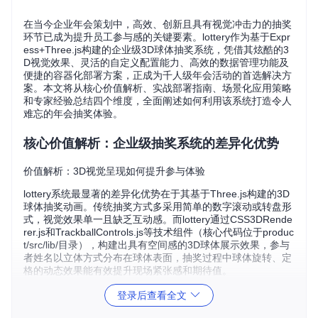
在当今企业年会策划中，高效、创新且具有视觉冲击力的抽奖
环节已成为提升员工参与感的关键要素。lottery作为基于Expr
ess+Three.js构建的企业级3D球体抽奖系统，凭借其炫酷的3
D视觉效果、灵活的自定义配置能力、高效的数据管理功能及
便捷的容器化部署方案，正成为千人级年会活动的首选解决方
案。本文将从核心价值解析、实战部署指南、场景化应用策略
和专家经验总结四个维度，全面阐述如何利用该系统打造令人
难忘的年会抽奖体验。
核心价值解析：企业级抽奖系统的差异化优势
价值解析：3D视觉呈现如何提升参与体验
lottery系统最显著的差异化优势在于其基于Three.js构建的3D
球体抽奖动画。传统抽奖方式多采用简单的数字滚动或转盘形
式，视觉效果单一且缺乏互动感。而lottery通过CSS3DRende
rer.js和TrackballControls.js等技术组件（核心代码位于produc
t/src/lib/目录），构建出具有空间感的3D球体展示效果，参与
者姓名以立体方式分布在球体表面，抽奖过程中球体旋转、定
格的动态效果能有效提升现场紧张感和期待值。
登录后查看全文
图1：lottery系统3D球体抽奖界面展示 - 企业年会科技感提升