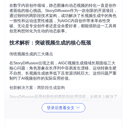
在数字内容创作领域，静态图像向动态视频的转化一直是创作
者面临的核心挑战。StoryDiffusion作为一款创新的开源项目，
通过独特的两阶段技术架构，成功解决了长视频生成中的角色
一致性和运动连贯性难题，为AIGC内容创作带来革命性突
破。无论是专业创作者还是业余爱好者，都能借助这一工具将
创意构想转化为生动的动态叙事。
技术解析：突破视频生成的核心瓶颈
传统视频生成的三大痛点
在StoryDiffusion出现之前，AIGC视频生成领域长期面临三大
核心问题：角色形象在长序列中容易发生漂移、运动转换生硬
不自然、长视频生成效率低下且资源消耗巨大。这些问题严重
制约了AI视频创作的实际应用价值。
创新解决方案：两阶段生成架构
StoryDiffusion采用创新性的两阶段处理流程，从根本上解决了
传统方法的局限。首先通过
一致性图像生成模块
创建风格统一
的图像序列，确保角色特征在不同场景中保持稳定；随后利用
登录后查看全文
运动预测引擎
在语义空间中计算帧间运动轨迹，实现自然流畅
的动态转换。这一架构通过
运动预测核心逻辑
实现了技术突
破，使长视频生成质量达到新高度。