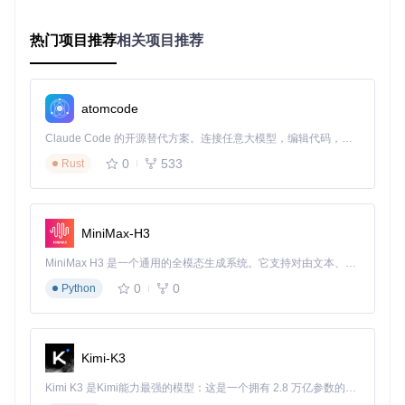
在界面中选择输入模式（文本描述或参考图像）
设置视频长度、分辨率和风格参数
热门项目推荐
点击"生成"按钮开始创作流程
相关项目推荐
高级参数优化
对于追求更高质量的创作者，可通过调整以下参数优化输出效
果：
atomcode
一致性强度：控制角色特征的稳定性（推荐值：0.7-0.9）
Claude Code 的开源替代方案。连接任意大模型，编辑代码，运行命令，自动验证 — 全自动执行。用 Rust 构建，极致性能。 ｜ An open-source alternative to Claude Code. Connect any LLM, edit code, run commands, and verify changes — autonomously. Built in Rust for speed. Get Started
运动幅度：调节场景转换的动态范围（推荐值：0.3-0.6）
0
533
Rust
风格迁移权重：平衡原始风格与目标风格的融合度（推荐
值：0.5-0.8）
实践案例：行业应用场景深度解析
MiniMax-H3
漫画创作：从静态分镜到动态叙事
MiniMax H3 是一个通用的全模态生成系统。它支持对由文本、图像、视频和音频组成的多模态上下文进行统一理解，并能生成分辨率高达 2K、时长可达 15 秒的带原生立体声音频的视频。得益于面向任务泛化的系统设计，H3 在预训练阶段就已具备广泛的多模态上下文理解与生成能力，能够出色地执行复杂的多模态指令。
0
0
某独立漫画工作室利用StoryDiffusion将传统静态漫画转化为动
Python
态短篇，制作效率提升300%。通过保持角色一致性和场景连
贯性，成功将《森林寻宝记》系列漫画改编为120秒动态漫
画，在社交媒体获得超过50万次播放。
Kimi-K3
多场景漫画分镜生成示例 - 展示角色在不同场景中的一致性表
Kimi K3 是Kimi能力最强的模型：这是一个拥有 2.8 万亿参数的混合专家（MoE）模型，具备原生视觉理解能力，并支持 100 万 token 的上下文窗口。
现和叙事连贯性