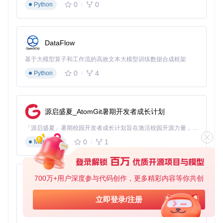
0
0
Python
教育内容：让知识可视化更生动
教育科技公司采用StoryDiffusion制作科普视频，将抽象的物理
原理转化为动态演示。通过文本描述生成的天体运行模拟视
DataFlow
频，使中学生的物理概念理解测试分数平均提高27%，证明了
动态可视化内容的教育价值。
基于大模型算子和工作流的高效文本大模型训练数据合成框架
0
4
营销创意：快速制作产品故事视频
Python
某消费电子品牌利用该工具，在产品发布前快速生成5个不同
风格的宣传短片。通过调整
风格模板配置
，实现从写实到卡通
的多种视觉风格，大大降低了传统视频制作的时间和成本投
源启盛夏_AtomGit暑期开发者成长计划
入。
「源启盛夏」暑期校园开发者成长计划旨在激活校园开源力量，通过积分激励、认证扶持、资源倾斜等形式，引导高校组织和开发者完成「入驻 — 建项目 — 做贡献 — 获认证 — 得资源」的完整闭环。无论你是想带领社团入驻平台的组织者，还是希望用代码贡献证明自己的开发者，都能在这里找到属于你的成长路径。
技术架构：模块化设计的强大扩展性
0
1
Markdown
StoryDiffusion采用高度模块化的架构设计，核心组件包括：
图像处理工具集
：提供图像合成、字幕添加和格式转换功能
700万+用户深度参与代码创作，更多精彩内容等你共创
py-xiaozhi
模型加载管理器
：统一处理不同模型的加载与资源分配
风格模板系统
：内置12种预设艺术风格，支持自定义扩展
基于Python的Xiaozhi AI，适用于想要完整Xiaozhi体验而无需拥有专用硬件的用户。
立即登录/注册
视频渲染引擎
：优化的渲染管道，平衡质量与性能
0
1
Python
这种架构设计不仅确保了系统的稳定性和可维护性，还为开发