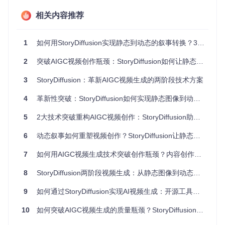
技术优势：重新定义视频生成标准
相关内容推荐
相比同类解决方案，StoryDiffusion展现出三大显著优势：支持
生成超过20秒的长视频内容，突破了多数工具的10秒限制；采
用压缩语义空间运动预测，计算效率提升60%；通过自注意力
1
如何用StoryDiffusion实现静态到动态的叙事转换？3大技术突破重新定义AIGC视频生成
机制确保角色在复杂场景转换中保持视觉一致性，解决了"换
脸"式的角色漂移问题。
2
突破AIGC视频创作瓶颈：StoryDiffusion如何让静态图像"活"起来
3
StoryDiffusion：革新AIGC视频生成的两阶段技术方案
应用指南：从零开始的视频创作之旅
4
革新性突破：StoryDiffusion如何实现静态图像到动态叙事的5倍效率跃升
环境准备与安装
开始使用StoryDiffusion非常简单，只需两步即可完成环境配
5
2大技术突破重构AIGC视频创作：StoryDiffusion助力内容生产全流程革新
置：
6
动态叙事如何重塑视频创作？StoryDiffusion让静态图像秒变生动故事
克隆项目仓库：
git clone https://gitcode.com/Gi
7
tHub_Trending/st/StoryDiffusion
如何用AIGC视频生成技术突破创作瓶颈？内容创作者的动态叙事新工具
安装依赖包：
pip install -r requirements.txt
快速启动流程
8
StoryDiffusion两阶段视频生成：从静态图像到动态叙事的革命性突破
项目提供了低显存友好的演示版本，特别适合个人电脑使用：
9
如何通过StoryDiffusion实现AI视频生成：开源工具打造动态叙事新体验
运行启动命令：
python gradio_app_sdxl_specific_
10
如何突破AIGC视频生成的质量瓶颈？StoryDiffusion的两阶段解决方案带来哪些创作可能
id_low_vram.py