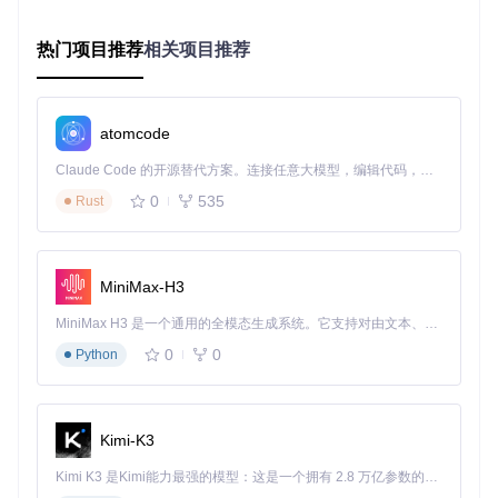
动完成，错误率从5%降至0.3%以下。系统的循环执行功能使
重复性操作的处理效率提升了300%，释放的人力资源被重新
分配到更具价值的选品和营销策略制定工作中。
热门项目推荐
相关项目推荐
客服行业也从中获益显著。某电信运营商客服中心通过部署Ke
ymouseGo，将工单处理流程中的标准化操作（如信息核对、
表单填写）实现自动化，平均处理时长从180秒缩短至45秒，
atomcode
日处理量提升300%。系统的定时执行功能确保了服务响应的
及时性，客户满意度提升了22个百分点。
Claude Code 的开源替代方案。连接任意大模型，编辑代码，运行命令，自动验证 — 全自动执行。用 Rust 构建，极致性能。 ｜ An open-source alternative to Claude Code. Connect any LLM, edit code, run commands, and verify changes — autonomously. Built in Rust for speed. Get Started
0
535
在教育信息化领域，KeymouseGo为在线教育平台的内容更新
Rust
提供了高效解决方案。教师可通过录制操作快速完成课程资源
的批量上传与格式统一，使原本需要数小时的课件处理工作缩
短至15分钟，显著降低了技术门槛对教学创新的限制。
MiniMax-H3
未来演进：插件生态与智能自动化的融合
MiniMax H3 是一个通用的全模态生成系统。它支持对由文本、图像、视频和音频组成的多模态上下文进行统一理解，并能生成分辨率高达 2K、时长可达 15 秒的带原生立体声音频的视频。得益于面向任务泛化的系统设计，H3 在预训练阶段就已具备广泛的多模态上下文理解与生成能力，能够出色地执行复杂的多模态指令。
KeymouseGo的发展路线图清晰地指向智能化与生态化两个方
0
0
Python
向。即将发布的插件市场将允许开发者贡献功能模块，首批计
划支持的图像识别插件可实现基于视觉特征的操作定位，突破
传统坐标定位的局限性。网络请求插件则将实现与REST API
的无缝集成，扩展工具在云服务交互场景的应用能力。
Kimi-K3
AI增强功能正在测试阶段，该功能将通过分析用户操作模式，
Kimi K3 是Kimi能力最强的模型：这是一个拥有 2.8 万亿参数的混合专家（MoE）模型，具备原生视觉理解能力，并支持 100 万 token 的上下文窗口。
自动优化脚本执行节奏，使延迟调整的准确率提升60%。异常