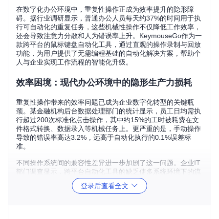
在数字化办公环境中，重复性操作正成为效率提升的隐形障
碍。据行业调研显示，普通办公人员每天约37%的时间用于执
行可自动化的重复任务，这些机械性操作不仅降低工作效率，
还会导致注意力分散和人为错误率上升。KeymouseGo作为一
款跨平台的鼠标键盘自动化工具，通过直观的操作录制与回放
功能，为用户提供了无需编程基础的自动化解决方案，帮助个
人与企业实现工作流程的智能化升级。
效率困境：现代办公环境中的隐形生产力损耗
重复性操作带来的效率问题已成为企业数字化转型的关键瓶
颈。某金融机构后台数据处理部门的统计显示，员工日均需执
行超过200次标准化点击操作，其中约15%的工时被耗费在文
件格式转换、数据录入等机械任务上。更严重的是，手动操作
导致的错误率高达3.2%，远高于自动化执行的0.1%误差标
准。
不同操作系统间的兼容性差异进一步加剧了这一问题。企业IT
部门调查显示，跨平台自动化工具的缺乏使多系统环境下的流
程标准化成本增加40%。传统解决方案要么依赖复杂的脚本编
登录后查看全文
写，要么受限于单一操作系统，难以满足现代办公环境的多样
化需求。