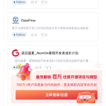
0
0
Python
状态检测算法能够识别操作失败场景并执行预设的恢复流程，
进一步提升自动化任务的可靠性。
DataFlow
开始你的自动化之旅
基于大模型算子和工作流的高效文本大模型训练数据合成框架
立即体验KeymouseGo带来的效率提升，访问项目仓库获取最
0
4
Python
新版本：
git 
clone
源启盛夏_AtomGit暑期开发者成长计划
作为开源项目，KeymouseGo的成长离不开社区贡献。无论是
「源启盛夏」暑期校园开发者成长计划旨在激活校园开源力量，通过积分激励、认证扶持、资源倾斜等形式，引导高校组织和开发者完成「入驻 — 建项目 — 做贡献 — 获认证 — 得资源」的完整闭环。无论你是想带领社团入驻平台的组织者，还是希望用代码贡献证明自己的开发者，都能在这里找到属于你的成长路径。
功能建议、bug报告还是插件开发，都欢迎通过项目issue系统
0
1
Markdown
参与讨论。加入我们的开发者社区，共同构建更智能、更高效
的自动化工具生态，让技术真正服务于生产力提升。
700万+用户深度参与代码创作，更多精彩内容等你共创
py-xiaozhi
KeymouseGo
下载源代码
基于Python的Xiaozhi AI，适用于想要完整Xiaozhi体验而无需拥有专用硬件的用户。
立即登录/注册
类似按键精灵的鼠标键盘录制和自动化操作 模拟点击和键入 | automate mouse clicks and keyboard input
0
1
Python
项目地址：