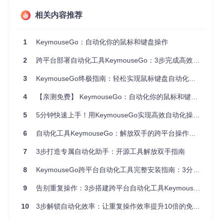
相关内容推荐
核心突破：相对坐标系统与跨平台架构的技术革
新
1
KeymouseGo：自动化你的鼠标和键盘操作
KeymouseGo的核心创新在于其独特的相对坐标定位技术。与
2
跨平台部署自动化工具KeymouseGo：3步完成高效安装指南
传统绝对坐标录制不同，该系统将屏幕操作位置转化为百分比
相对值，使录制的脚本能够自适应不同分辨率和缩放比例的显
示环境。这一技术突破使脚本在多设备间的复用率提升85%，
3
KeymouseGo终极指南：轻松实现鼠标键盘自动化操作
显著降低了跨设备部署的适配成本。
4
【亲测免费】 KeymouseGo：自动化你的鼠标和键盘操作
5
5分钟快速上手！用KeymouseGo实现高效自动化操作的终极指南
系统采用模块化架构设计，通过抽象事件模型实现了跨平台兼
容。在Windows环境下，工具直接调用系统级输入API；Linux
6
自动化工具KeymouseGo：解放双手的跨平台操作自动化解决方案
系统则通过X11协议捕获事件；macOS平台则利用Quartz框架
实现操作模拟。这种分层设计确保了在不同操作系统上的一致
7
3步打造专属自动化助手：开源工具解放双手指南
用户体验，同时保持了底层实现的灵活性。
8
KeymouseGo跨平台自动化工具完整安装指南：3分钟开启智能操作新时代
场景落地：从个人效率工具到企业级解决方案
9
告别重复操作：3步搭建跨平台自动化工具KeymouseGo
在电商运营场景中，某跨境电商团队利用KeymouseGo实现了
商品信息的批量处理。通过录制标准化操作流程，团队将原本
10
3步解锁自动化效率：让重复操作效率提升10倍的免费工具KeymouseGo
需要3人/天完成的1000条商品信息更新任务，压缩至2小时自