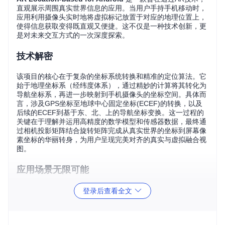
直观展示周围真实世界信息的应用。当用户手持手机移动时，
应用利用摄像头实时地将虚拟标记放置于对应的地理位置上，
使得信息获取变得既直观又便捷。这不仅是一种技术创新，更
是对未来交互方式的一次深度探索。
技术解密
该项目的核心在于复杂的坐标系统转换和精准的定位算法。它
始于地理坐标系（经纬度体系），通过精妙的计算将其转化为
导航坐标系，再进一步映射到手机摄像头的坐标空间。具体而
言，涉及GPS坐标至地球中心固定坐标(ECEF)的转换，以及
后续的ECEF到基于东、北、上的导航坐标变换。这一过程的
关键在于理解并运用高精度的数学模型和传感器数据，最终通
过相机投影矩阵结合旋转矩阵完成从真实世界的坐标到屏幕像
素坐标的华丽转身，为用户呈现完美对齐的真实与虚拟融合视
图。
应用场景无限可能
想象一下，在旅行中，无需频繁查看地图，只需举起手机，景
登录后查看全文
点信息、餐厅评价便直接标注在视野之中；或是工程师在户外
作业时，即时获取设备位置和状态，提升工作效率。AR Locat
ion-based技术的应用领域广泛，从旅游导航、城市规划，到