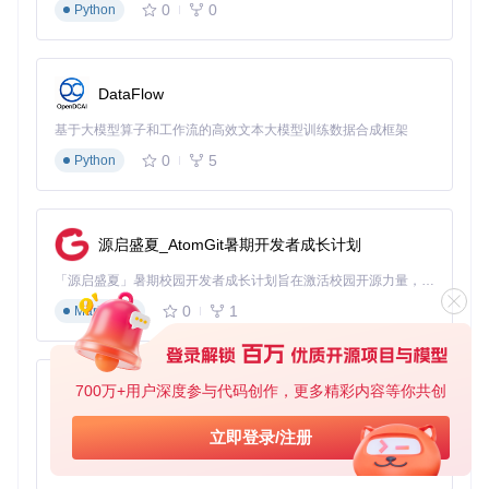
0
0
Python
DataFlow
基于大模型算子和工作流的高效文本大模型训练数据合成框架
0
5
Python
源启盛夏_AtomGit暑期开发者成长计划
「源启盛夏」暑期校园开发者成长计划旨在激活校园开源力量，通过积分激励、认证扶持、资源倾斜等形式，引导高校组织和开发者完成「入驻 — 建项目 — 做贡献 — 获认证 — 得资源」的完整闭环。无论你是想带领社团入驻平台的组织者，还是希望用代码贡献证明自己的开发者，都能在这里找到属于你的成长路径。
0
1
Markdown
700万+用户深度参与代码创作，更多精彩内容等你共创
py-xiaozhi
基于Python的Xiaozhi AI，适用于想要完整Xiaozhi体验而无需拥有专用硬件的用户。
立即登录/注册
0
1
Python