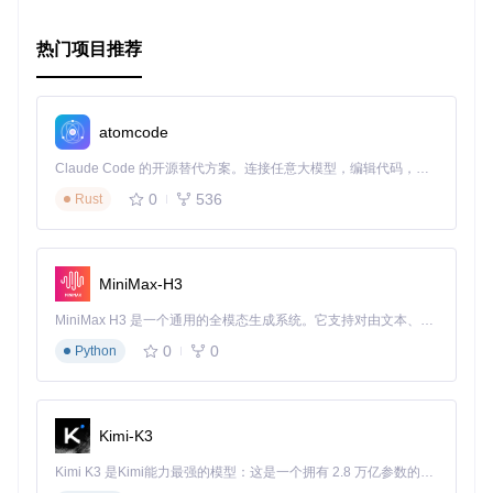
希望这篇推荐文章能够激发您的兴趣，无论是作为开发者跃入
AR领域的第一步，还是普通用户寻求新颖的科技体验，
AR L
热门项目推荐
ocation-based for Android
都值得您深入探索。在这个项目
中寻找灵感，开启您的创新之旅。
atomcode
Claude Code 的开源替代方案。连接任意大模型，编辑代码，运行命令，自动验证 — 全自动执行。用 Rust 构建，极致性能。 ｜ An open-source alternative to Claude Code. Connect any LLM, edit code, run commands, and verify changes — autonomously. Built in Rust for speed. Get Started
0
536
Rust
MiniMax-H3
MiniMax H3 是一个通用的全模态生成系统。它支持对由文本、图像、视频和音频组成的多模态上下文进行统一理解，并能生成分辨率高达 2K、时长可达 15 秒的带原生立体声音频的视频。得益于面向任务泛化的系统设计，H3 在预训练阶段就已具备广泛的多模态上下文理解与生成能力，能够出色地执行复杂的多模态指令。
0
0
Python
Kimi-K3
Kimi K3 是Kimi能力最强的模型：这是一个拥有 2.8 万亿参数的混合专家（MoE）模型，具备原生视觉理解能力，并支持 100 万 token 的上下文窗口。