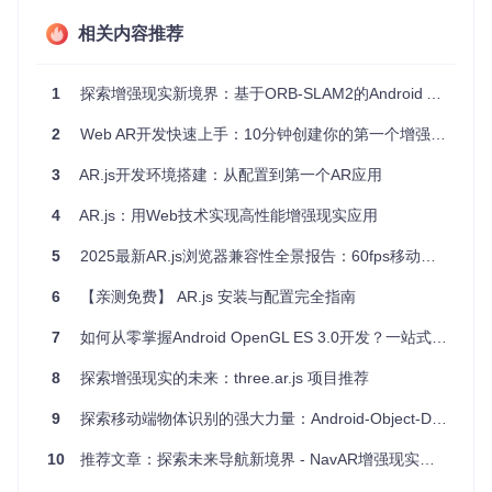
教育互动、工业维修，每一次举手投足间，都是技术与生活的
无缝对接。
相关内容推荐
项目亮点
1
探索增强现实新境界：基于ORB-SLAM2的Android AR应用
精确的坐标转换
：利用高级数学与物理模型，确保AR元素
2
Web AR开发快速上手：10分钟创建你的第一个增强现实应用
与现实世界位置的高度准确对齐。
传感器数据集成
：巧妙整合Android设备的加速度计和陀螺
3
AR.js开发环境搭建：从配置到第一个AR应用
仪数据，实现动态调整，提供流畅的用户体验。
直观的界面设计
：即使是在复杂环境下，也能让用户一目
4
AR.js：用Web技术实现高性能增强现实应用
了然地理解和操作。
强大的技术支持文档
：附带详细的技术论文和PDF指南，
5
2025最新AR.js浏览器兼容性全景报告：60fps移动体验支持清单
即使是初学者也能快速上手开发。
6
【亲测免费】 AR.js 安装与配置完全指南
开启你的AR之旅
7
如何从零掌握Android OpenGL ES 3.0开发？一站式实践指南
感谢
Balcony.io
的支持，使这份卓越的代码样本得以面世。
AR
Location-based for Android
8
探索增强现实的未来：three.ar.js 项目推荐
不仅仅是一个项目，它是探索
未来交互方式的一个起点。对于开发者来说，这是一个学习A
R技术、实践地理信息系统与移动应用融合的绝佳平台；对于
9
探索移动端物体识别的强大力量：Android-Object-Detection
用户，则意味着获得前所未有的信息体验方式。让我们携手，
以技术之名，共同踏入这个充满无限可能的AR新时代！
10
推荐文章：探索未来导航新境界 - NavAR增强现实定位应用