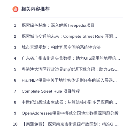
T5模型通过Encoder-Decoder架构处理完整场景描述，其核心
是相对位置编码机制：
相关内容推荐
rel_pos = torch.arange(lk, device=device).unsqueeze(
0
) - 
1
探索绿色脉络：深入解析Treepedia项目
rel_pos = 
self
通俗解释
应用场景
2
探索城市交通的未来：Complete Street Rule 开源项目推荐
将词语间的距离划分为256个等
描述"公交车在十字路
3
城市景观规划：构建宜居空间的系统性方法
级，让模型理解"公交车"与"十字
口转弯"时，准确捕捉
路口"的空间关系
物体间位置关系
4
广东省广州市街道矢量数据：助力GIS应用的地理信息精准分析
CLIP模型则负责将文本与视觉特征对齐，通过动态温度参数调
5
粤港澳大湾区行政边界shp资源下载介绍：助力GIS分析与城市规划
整相似度计算：
6
FlairNLP项目中关于地址实体识别任务的嵌入层选择策略
self
.log_scale = nn.Parameter(math.log(
1
 / 
0.07
7
Complete Street Rule 项目教程
这一机制能增强关键视觉元素的识别优先级，例如在"红色信
8
中世纪幻想城市生成器：从算法核心到多元应用的探索之旅
号灯"与"绿色树叶"同时出现时，优先聚焦交通信号灯特征。
9
OpenAddresses项目中挪威全国地址数据源问题分析
实战指南：城市街景识别的文本编码实现
10
【亲测免费】 探索南京市街道级行政区划：精准GIS数据助力多领域应用
多语言语义理解的配置与部署