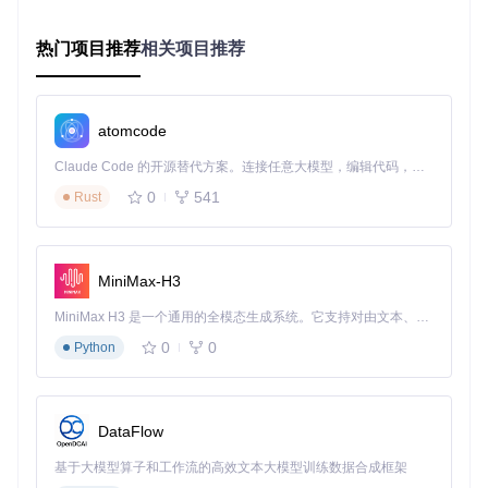
只需三步即可完成多语言文本编码系统的部署：
热门项目推荐
相关项目推荐
配置分词器
：使用configs/T5_tokenizer目录下的多语言分
词模型，支持100+语言的街景描述处理。关键配置文件包
括：
atomcode
tokenizer_config.json：定义特殊标记体系
spiece.model：多语言词表
Claude Code 的开源替代方案。连接任意大模型，编辑代码，运行命令，自动验证 — 全自动执行。用 Rust 构建，极致性能。 ｜ An open-source alternative to Claude Code. Connect any LLM, edit code, run commands, and verify changes — autonomously. Built in Rust for speed. Get Started
0
541
Rust
初始化模型参数
：通过configs/transformer_config_i2v.jso
n设置模型维度、层数等关键参数：
{
MiniMax-H3
"dim"
:
5120
,
"num_heads"
:
40
,
MiniMax H3 是一个通用的全模态生成系统。它支持对由文本、图像、视频和音频组成的多模态上下文进行统一理解，并能生成分辨率高达 2K、时长可达 15 秒的带原生立体声音频的视频。得益于面向任务泛化的系统设计，H3 在预训练阶段就已具备广泛的多模态上下文理解与生成能力，能够出色地执行复杂的多模态指令。
"text_len"
:
512
0
0
Python
}
执行编码推理
：调用wanvideo/modules/t5.py中的T5Enco
der类，实现文本到特征向量的转换：
DataFlow
基于大模型算子和工作流的高效文本大模型训练数据合成框架
encoder = T5Encoder(config)
