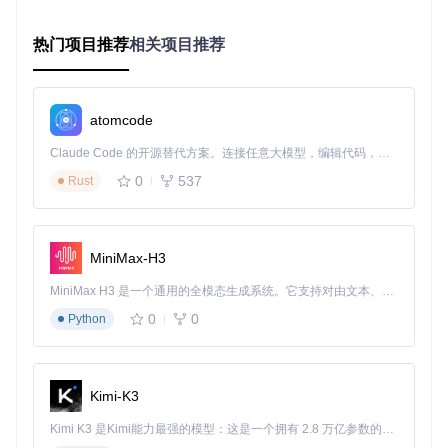
这个命令会将项目完整复制到您的电脑中，就像把一整套工具
热门项目推荐
相关项目推荐
套装搬回家。
[!TIP] 如果您是技术新手，建议使用Git GUI工具（如GitHu
b Desktop）来克隆仓库，图形化界面能让操作更加直观。
atomcode
克隆完成后，记得查看项目中的README.md文件，里面
有最新的安装说明。
Claude Code 的开源替代方案。连接任意大模型，编辑代码，运行命令，自动验证 — 全自动执行。用 Rust 构建，极致性能。 ｜ An open-source alternative to Claude Code. Connect any LLM, edit code, run commands, and verify changes — autonomously. Built in Rust for speed. Get Started
环境配置：让工具"各就各位"
0
537
Rust
成功获取项目后，需要进行简单的环境配置。这一步就像组装
家具，按照说明书操作就能顺利完成。进入项目目录，执行依
赖安装命令：
MiniMax-H3
MiniMax H3 是一个通用的全模态生成系统。它支持对由文本、图像、视频和音频组成的多模态上下文进行统一理解，并能生成分辨率高达 2K、时长可达 15 秒的带原生立体声音频的视频。得益于面向任务泛化的系统设计，H3 在预训练阶段就已具备广泛的多模态上下文理解与生成能力，能够出色地执行复杂的多模态指令。
0
0
Python
这个命令会自动下载并安装所有必要的"零件"（依赖包），确
保工具能够正常运行。安装完成后，使用以下命令构建用户脚
本：
Kimi-K3
Kimi K3 是Kimi能力最强的模型：这是一个拥有 2.8 万亿参数的混合专家（MoE）模型，具备原生视觉理解能力，并支持 100 万 token 的上下文窗口。