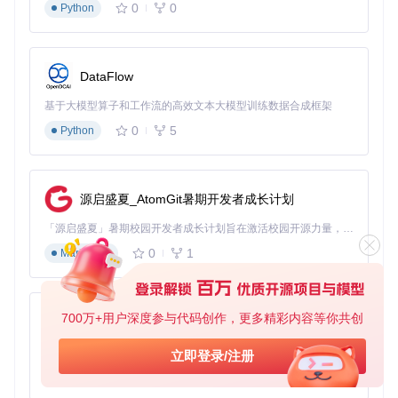
0
0
Python
构建完成后，您会在项目的dist目录下找到生成的用户脚本文
件，这个文件就是我们需要导入到Tampermonkey中的"核心
引擎"。
脚本导入：激活您的下载工具
DataFlow
最后一步是将生成的脚本导入到Tampermonkey中。打开浏览
基于大模型算子和工作流的高效文本大模型训练数据合成框架
器的Tampermonkey扩展，进入"管理面板"，选择"导入脚
0
5
Python
本"，然后选择刚才生成的文件。导入成功后，您会在脚本列
表中看到novel-downloader，启用它即可开始使用。
图：下载后的小说章节结构清晰展示，电子书管理效果一目了
源启盛夏_AtomGit暑期开发者成长计划
然
「源启盛夏」暑期校园开发者成长计划旨在激活校园开源力量，通过积分激励、认证扶持、资源倾斜等形式，引导高校组织和开发者完成「入驻 — 建项目 — 做贡献 — 获认证 — 得资源」的完整闭环。无论你是想带领社团入驻平台的组织者，还是希望用代码贡献证明自己的开发者，都能在这里找到属于你的成长路径。
场景化应用技巧：让工具适应您的阅读习惯
0
1
Markdown
场景一：追更爱好者的"自动书架"
对于正在连载的小说，如何高效管理更新内容？试试这样做：
700万+用户深度参与代码创作，更多精彩内容等你共创
py-xiaozhi
在小说详情页点击下载按钮后，勾选"自动跟踪更新"选项。这
样每当小说更新新章节时，工具会自动提醒您，就像拥有了一
基于Python的Xiaozhi AI，适用于想要完整Xiaozhi体验而无需拥有专用硬件的用户。
立即登录/注册
位专属的"图书管理员"，再也不会错过任何精彩内容。
0
1
Python
操作流程：