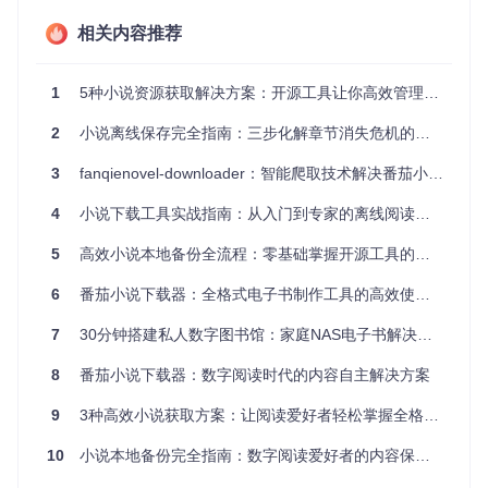
些元素严重影响阅读沉浸感。这款工具就像一位专业的"内容
相关内容推荐
编辑"，能自动识别并过滤掉所有非正文内容，只保留纯净的
文字。无论是导航栏、侧边广告还是底部推荐，都能被精准识
别并移除，让您专注于故事本身，享受无干扰的阅读体验。
1
5种小说资源获取解决方案：开源工具让你高效管理本地阅读资源
多格式输出：适配您的每一台设备
2
小说离线保存完全指南：三步化解章节消失危机的终极方案
不同的阅读设备支持不同的文件格式，手机可能偏好TXT格
式，电子书阅读器则更适合EPUB格式（一种主流的电子书标
3
fanqienovel-downloader：智能爬取技术解决番茄小说离线阅读难题
准格式）。novel-downloader支持同时生成多种格式文件，就
像一个"格式转换工厂"，一次下载即可满足您在手机、平板、
4
小说下载工具实战指南：从入门到专家的离线阅读解决方案
电纸书等不同设备上的阅读需求，无需额外转换工具。
5
高效小说本地备份全流程：零基础掌握开源工具的一站式解决方案
零基础部署指南：三步搭建个人小说下载系统
6
番茄小说下载器：全格式电子书制作工具的高效使用指南
准备工作：打造您的"数字工具箱"
7
30分钟搭建私人数字图书馆：家庭NAS电子书解决方案
在开始使用novel-downloader之前，需要先准备好必要的"工
具"。想象这就像烹饪前准备厨具一样，合适的工具能让后续
8
番茄小说下载器：数字阅读时代的内容自主解决方案
操作事半功倍。首先需要安装浏览器脚本管理器，推荐使用Ta
mpermonkey，它就像一个"插件容器"，能安全管理各类用户
9
3种高效小说获取方案：让阅读爱好者轻松掌握全格式资源管理
脚本。安装完成后，获取novel-downloader项目代码：
10
小说本地备份完全指南：数字阅读爱好者的内容保存与管理方案
git 
clone