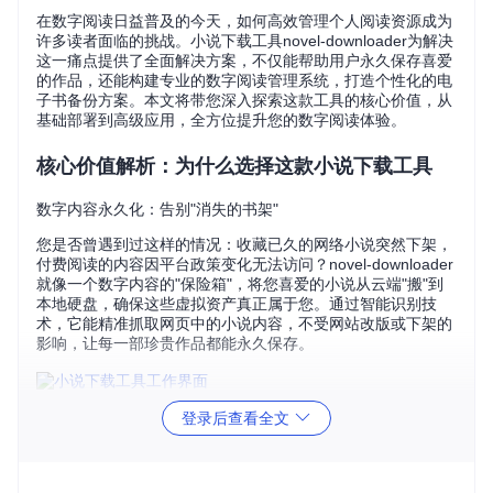
在数字阅读日益普及的今天，如何高效管理个人阅读资源成为
许多读者面临的挑战。小说下载工具novel-downloader为解决
这一痛点提供了全面解决方案，不仅能帮助用户永久保存喜爱
的作品，还能构建专业的数字阅读管理系统，打造个性化的电
子书备份方案。本文将带您深入探索这款工具的核心价值，从
基础部署到高级应用，全方位提升您的数字阅读体验。
核心价值解析：为什么选择这款小说下载工具
数字内容永久化：告别"消失的书架"
您是否曾遇到过这样的情况：收藏已久的网络小说突然下架，
付费阅读的内容因平台政策变化无法访问？novel-downloader
就像一个数字内容的"保险箱"，将您喜爱的小说从云端"搬"到
本地硬盘，确保这些虚拟资产真正属于您。通过智能识别技
术，它能精准抓取网页中的小说内容，不受网站改版或下架的
影响，让每一部珍贵作品都能永久保存。
图：novel-downloader在小说网页中的工作状态，显示章节列
登录后查看全文
表和下载控制界面，小说下载过程一目了然
阅读体验净化：内容之外的干扰通通去除
现代小说网站往往充斥着弹窗广告、悬浮按钮和推荐内容，这