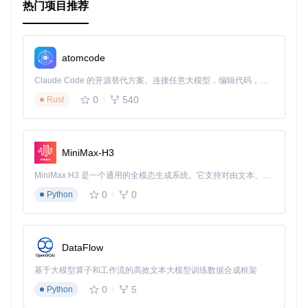
热门项目推荐
atomcode
Claude Code 的开源替代方案。连接任意大模型，编辑代码，运行命令，自动验证 — 全自动执行。用 Rust 构建，极致性能。 ｜ An open-source alternative to Claude Code. Connect any LLM, edit code, run commands, and verify changes — autonomously. Built in Rust for speed. Get Started
0
540
Rust
MiniMax-H3
MiniMax H3 是一个通用的全模态生成系统。它支持对由文本、图像、视频和音频组成的多模态上下文进行统一理解，并能生成分辨率高达 2K、时长可达 15 秒的带原生立体声音频的视频。得益于面向任务泛化的系统设计，H3 在预训练阶段就已具备广泛的多模态上下文理解与生成能力，能够出色地执行复杂的多模态指令。
0
0
Python
DataFlow
基于大模型算子和工作流的高效文本大模型训练数据合成框架
0
5
Python