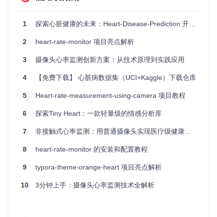
轻量级
：设计简洁，不占用过多资源，让您的Apple Watch
保持流畅运行。
易于使用
：直观的界面和操作流程，让任何人都能快速上
1
探索心脏健康的未来：Heart-Disease-Prediction 开源项目
手。
2
heart-rate-monitor 项目亮点解析
特别感谢Dash Brittain和Jorge Morinigo在WWDC上的分享，
他们的演讲《构建出色的锻炼应用》为
Heart Control
提供
3
摄像头心率监测创新方案：从技术原理到实践应用
了许多灵感和指导。
4
【免费下载】 心脏病数据集（UCI+Kaggle）下载仓库
现在就加入数以万计正在使用
Heart Control
的用户行列，
让您的健康尽在掌握。无论您是技术开发者寻找灵感，还是普
5
Heart-rate-measurement-using-camera 项目教程
通用户寻求健康管理工具，这款开源项目都值得您的关注和信
赖。一起探索心率监护的新世界吧！
6
探索Tiny Heart：一款轻量级的情感分析库
7
非接触式心率监测：用普通摄像头实现医疗级健康监测的技术革命
8
heart-rate-monitor 的安装和配置教程
9
typora-theme-orange-heart 项目亮点解析
10
3分钟上手：摄像头心率监测技术全解析