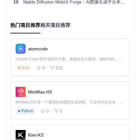
Chroma
：专注于色彩优化的模型，实现路径为
backend/d
10
Stable Diffusion WebUI Forge：AI图像生成平台本地部署与性能优化指南
iffusion_engine/chroma.py
安装与配置：快速上手指南
Forge提供多种安装方式，满足不同用户的需求：
热门项目推荐
相关项目推荐
一键安装包（推荐）
Forge提供包含Git和Python环境的一键安装包，支持不同CUD
A和PyTorch版本组合。下载后解压，通过
update.bat
（Wind
atomcode
ows）或
update.sh
（Linux/Mac）更新，使用
run.bat
或
ru
n.sh
启动应用。
Claude Code 的开源替代方案。连接任意大模型，编辑代码，运行命令，自动验证 — 全自动执行。用 Rust 构建，极致性能。 ｜ An open-source alternative to Claude Code. Connect any LLM, edit code, run commands, and verify changes — autonomously. Built in Rust for speed. Get Started
0
532
Rust
高级安装（Git用户）
对于熟悉Git的用户，可通过以下命令克隆仓库并手动配置：
MiniMax-H3
git 
clone
cd
MiniMax H3 是一个通用的全模态生成系统。它支持对由文本、图像、视频和音频组成的多模态上下文进行统一理解，并能生成分辨率高达 2K、时长可达 15 秒的带原生立体声音频的视频。得益于面向任务泛化的系统设计，H3 在预训练阶段就已具备广泛的多模态上下文理解与生成能力，能够出色地执行复杂的多模态指令。
# Windows
0
0
Python
# Linux/Mac
Kimi-K3
配置文件可根据需要修改，如Windows系统的
webui-user.b