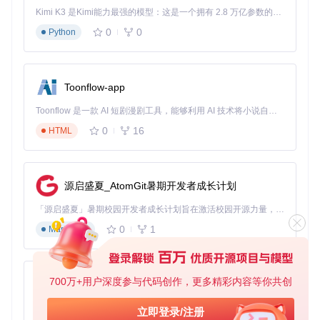
at
或Linux/Mac系统的
webui-user.sh
，以适应不同的硬件环
Kimi K3 是Kimi能力最强的模型：这是一个拥有 2.8 万亿参数的混合专家（MoE）模型，具备原生视觉理解能力，并支持 100 万 token 的上下文窗口。
境和需求。
0
0
Python
🚀 场景应用：Forge的实际应用案例
核心价值
：通过真实场景案例，掌握Forge在不同领域的应用
Toonflow-app
方法
Toonflow 是一款 AI 短剧漫剧工具，能够利用 AI 技术将小说自动转化为剧本，并结合 AI 生成的图片和视频，实现高效的短剧创作。借助 Toonflow，可以轻松完成从文字到影像的全流程，让短剧制作变得更加智能与便捷。
数字艺术创作：从概念到成品的全流程
0
16
HTML
Forge为数字艺术家提供了强大的创作工具。以角色设计为
例，艺术家可以：
使用基础模型生成角色草图
源启盛夏_AtomGit暑期开发者成长计划
通过LoRA（低秩适配技术）调整角色风格
利用ControlNet控制角色姿态和动作
「源启盛夏」暑期校园开发者成长计划旨在激活校园开源力量，通过积分激励、认证扶持、资源倾斜等形式，引导高校组织和开发者完成「入驻 — 建项目 — 做贡献 — 获认证 — 得资源」的完整闭环。无论你是想带领社团入驻平台的组织者，还是希望用代码贡献证明自己的开发者，都能在这里找到属于你的成长路径。
应用FreeU V2优化细节和色彩
0
1
Markdown
这种工作流大大提高了创作效率，使艺术家能够快速将创意转
化为成品。
游戏开发：资产生成与场景设计
700万+用户深度参与代码创作，更多精彩内容等你共创
AionUi
在游戏开发中，Forge可用于生成各种游戏资产：
免费、本地、开源的 24/7 全天候 Cowork 应用，以及适用于 Gemini CLI、Claude Code、Codex、OpenCode、Qwen Code、Goose CLI、Auggie 等的 OpenClaw | 🌟 喜欢就点star吧
立即登录/注册