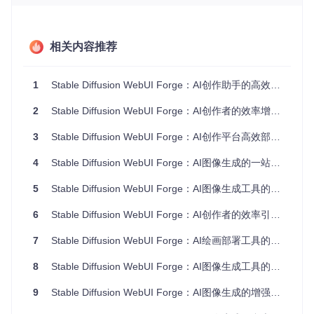
Forge采用分层架构设计，主要包含以下核心模块：
后端引擎层
：负责模型加载、推理计算和资源管理，对应实
相关内容推荐
现路径为
backend/
目录
扩展层
：提供丰富的功能扩展，如ControlNet、IP-Adapter
等，对应实现路径为
extensions-builtin/
目录
1
Stable Diffusion WebUI Forge：AI创作助手的高效部署与创意工作流指南
UI层
：提供直观的用户界面，对应实现路径为
html/
和
java
script/
目录
2
Stable Diffusion WebUI Forge：AI创作者的效率增强引擎
这种分层设计使得Forge能够灵活应对不同的应用场景，同时
3
Stable Diffusion WebUI Forge：AI创作平台高效部署与优化指南
保持系统的稳定性和可维护性。
4
Stable Diffusion WebUI Forge：AI图像生成的一站式开发与应用平台
支持的模型生态：从基础到前沿
5
Stable Diffusion WebUI Forge：AI图像生成工具的高效部署与应用指南
Forge支持多种主流扩散模型引擎，满足不同场景的需求：
6
Stable Diffusion WebUI Forge：AI创作者的效率引擎与创意工具箱
SD系列
：包括SD1.5、SD2.0和SD3.5，对应实现路径为
ba
ckend/diffusion_engine/sd15.py
、
sd20.py
和
sd35.
7
Stable Diffusion WebUI Forge：AI绘画部署工具的高效实践指南
py
SDXL
：支持更大分辨率和更复杂场景的生成，实现路径为
8
Stable Diffusion WebUI Forge：AI图像生成工具的增强框架详解
backend/diffusion_engine/sdxl.py
Flux
：最新的高效扩散模型，实现路径为
backend/diffus
9
Stable Diffusion WebUI Forge：AI图像生成的增强框架使用指南
ion_engine/flux.py