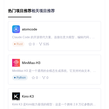
版本、模组和资源包。
解决方案
：
热门项目推荐
相关项目推荐
点击主界面"添加实例"按钮
在弹出窗口中选择"Minecraft官方版本"
选择所需游戏版本并点击"确定"
atomcode
等待实例创建完成后点击"启动"
Claude Code 的开源替代方案。连接任意大模型，编辑代码，运行命令，自动验证 — 全自动执行。用 Rust 构建，极致性能。 ｜ An open-source alternative to Claude Code. Connect any LLM, edit code, run commands, and verify changes — autonomously. Built in Rust for speed. Get Started
原理简析
：实例系统通过文件系统隔离实现，每个实例拥有独
0
535
Rust
立的配置文件和资源目录，核心实现见
launcher/BaseInsta
nce.cpp
。
场景2：安装和管理模组
MiniMax-H3
PrismLauncher内置模组管理功能，支持从主流平台直接下载
安装模组。
MiniMax H3 是一个通用的全模态生成系统。它支持对由文本、图像、视频和音频组成的多模态上下文进行统一理解，并能生成分辨率高达 2K、时长可达 15 秒的带原生立体声音频的视频。得益于面向任务泛化的系统设计，H3 在预训练阶段就已具备广泛的多模态上下文理解与生成能力，能够出色地执行复杂的多模态指令。
0
0
Python
解决方案
：
右键实例选择"编辑实例"
切换到"模组"选项卡
Kimi-K3
点击"下载模组"按钮
搜索并选择所需模组，点击"安装"
Kimi K3 是Kimi能力最强的模型：这是一个拥有 2.8 万亿参数的混合专家（MoE）模型，具备原生视觉理解能力，并支持 100 万 token 的上下文窗口。