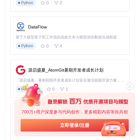
原理简析
：模组管理系统通过分析模组元数据实现依赖关系检
0
0
Python
查，相关代码位于
launcher/minecraft/mod/ModFolderM
odel.cpp
。
三、性能优化：如何提升Minecraft运行体验
DataFlow
场景1：内存分配优化
基于大模型算子和工作流的高效文本大模型训练数据合成框架
0
4
Python
合理的内存分配能显著提升游戏流畅度，避免卡顿和崩溃问
题。
解决方案
：
源启盛夏_AtomGit暑期开发者成长计划
编辑实例设置
「源启盛夏」暑期校园开发者成长计划旨在激活校园开源力量，通过积分激励、认证扶持、资源倾斜等形式，引导高校组织和开发者完成「入驻 — 建项目 — 做贡献 — 获认证 — 得资源」的完整闭环。无论你是想带领社团入驻平台的组织者，还是希望用代码贡献证明自己的开发者，都能在这里找到属于你的成长路径。
切换到"设置"选项卡
在"Java参数"部分调整内存分配：
0
1
Markdown
根据系统内存大小调整数值（推荐4-8GB）
700万+用户深度参与代码创作，更多精彩内容等你共创
py-xiaozhi
原理简析
：通过Java虚拟机参数控制内存分配，平衡游戏性能
和系统资源占用，相关实现见
launcher/minecraft/launc
基于Python的Xiaozhi AI，适用于想要完整Xiaozhi体验而无需拥有专用硬件的用户。
立即登录/注册
h/MinecraftTarget.cpp
。
0
1
Python
场景2：图形设置优化