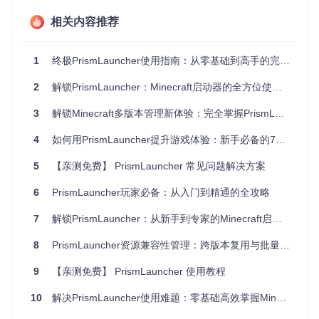
原理简析
：PrismLauncher采用绿色便携设计，所有配置文件
存储在程序目录内，无需系统级安装权限。
相关内容推荐
场景2：Java环境配置与检测
1
终极PrismLauncher使用指南：从零基础到高手的完整解决方案
PrismLauncher需要Java环境支持，推荐使用Java 17或更高
版本以获得最佳兼容性。
2
解锁PrismLauncher：Minecraft启动器的全方位使用指南
解决方案
：
3
解锁Minecraft多版本管理新体验：完全掌握PrismLauncher
启动程序后，在设置中找到"Java"选项卡
4
如何用PrismLauncher提升游戏体验：新手必备的7个技巧
点击"自动检测"按钮让系统查找已安装的Java版本
如未找到，点击"下载Java"按钮获取推荐版本
5
【亲测免费】 PrismLauncher 常见问题解决方案
原理简析
：Java检测功能通过扫描系统环境变量和常见安装路
6
PrismLauncher玩家必备：从入门到精通的全攻略
径实现，相关代码位于
launcher/java/JavaChecker.cp
p
。
7
解锁PrismLauncher：从新手到专家的Minecraft启动器全攻略
二、实例管理：如何高效创建和管理多个Minecr
8
PrismLauncher资源兼容性管理：跨版本复用与批量处理指南
aft环境
9
【亲测免费】 PrismLauncher 使用教程
场景1：创建第一个Minecraft实例
10
解决PrismLauncher使用难题：零基础高效掌握Minecraft启动器解决方案
实例是PrismLauncher的核心概念，每个实例可独立配置游戏