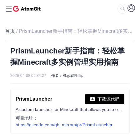
首页
/ PrismLauncher新手指南：轻松掌握Minecraft多实例管理实用指南
PrismLauncher新手指南：轻松掌
握Minecraft多实例管理实用指南
2026-04-08 09:34:27
作者：滑思眉Philip
PrismLauncher
下载源代码
A custom launcher for Minecraft that allows you to easily manage multiple installations of Minecraft at once (Fork of MultiMC)
项目地址：
https://gitcode.com/gh_mirrors/pr/PrismLauncher