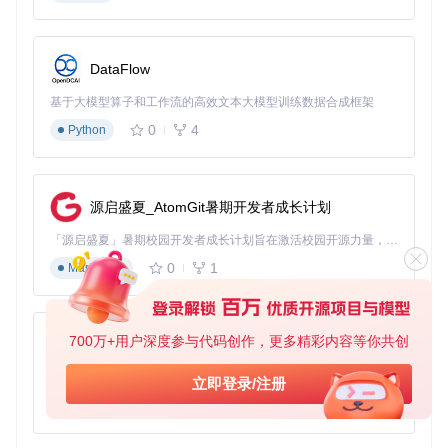
的大家庭，体验前所未有的创作自由吧！
项目地址
：
CABL GitHub
DataFlow
参与贡献
：欢迎加入 CABL 的开源社区，共同推动项目的发
基于大模型算子和工作流的高效文本大模型训练数据合成框架
展！
0
4
Python
源启盛夏_AtomGit暑期开发者成长计划
「源启盛夏」暑期校园开发者成长计划旨在激活校园开源力量，通过积分激励、认证扶持、资源倾斜等形式，引导高校组织和开发者完成「入驻 — 建项目 — 做贡献 — 获认证 — 得资源」的完整闭环。无论你是想带领社团入驻平台的组织者，还是希望用代码贡献证明自己的开发者，都能在这里找到属于你的成长路径。
0
1
Markdown
700万+用户深度参与代码创作，更多精彩内容等你共创
py-xiaozhi
基于Python的Xiaozhi AI，适用于想要完整Xiaozhi体验而无需拥有专用硬件的用户。
立即登录/注册
0
1
Python