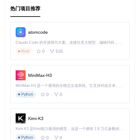
技术爱好者
：CABL 的开源特性使得技术爱好者可以深入
热门项目推荐
研究其内部实现，甚至进行二次开发，满足个性化需求。
项目特点
atomcode
跨平台支持
：CABL 支持 OSX、Linux、Windows 以及多种
Claude Code 的开源替代方案。连接任意大模型，编辑代码，运行命令，自动验证 — 全自动执行。用 Rust 构建，极致性能。 ｜ An open-source alternative to Claude Code. Connect any LLM, edit code, run commands, and verify changes — autonomously. Built in Rust for speed. Get Started
嵌入式平台，确保了广泛的适用性。
丰富的控制器兼容性
：项目支持多种流行的音乐控制器，覆
0
535
Rust
盖了市场上大部分主流设备。
易于集成
：通过 CMake 构建系统，开发者可以轻松地在不
同平台上进行编译和部署。
Python 绑定
：CABL 提供了 Python 绑定，方便开发者使
MiniMax-H3
用 Python 语言进行快速开发。
MiniMax H3 是一个通用的全模态生成系统。它支持对由文本、图像、视频和音频组成的多模态上下文进行统一理解，并能生成分辨率高达 2K、时长可达 15 秒的带原生立体声音频的视频。得益于面向任务泛化的系统设计，H3 在预训练阶段就已具备广泛的多模态上下文理解与生成能力，能够出色地执行复杂的多模态指令。
开源社区支持
：作为一个开源项目，CABL 拥有活跃的社区
支持，开发者可以从中获取帮助和灵感。
0
0
Python
结语
Kimi-K3
CABL 是一个功能强大且易于使用的控制器抽象层项目，无论
你是音乐制作人、开发者还是技术爱好者，它都能为你提供极
Kimi K3 是Kimi能力最强的模型：这是一个拥有 2.8 万亿参数的混合专家（MoE）模型，具备原生视觉理解能力，并支持 100 万 token 的上下文窗口。
大的便利。通过 CABL，你可以轻松地将各种音乐控制器集成
到你的工作流程中，解锁音乐创作的新境界。赶快加入 CABL
0
0
Python