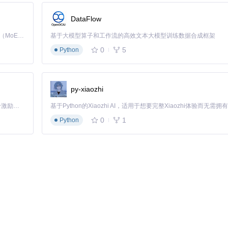
DataFlow
Kimi K3 是Kimi能力最强的模型：这是一个拥有 2.8 万亿参数的混合专家（MoE）模型，具备原生视觉理解能力，并支持 100 万 token 的上下文窗口。
基于大模型算子和工作流的高效文本大模型训练数据合成框架
0
5
动处理
Python
常见的模糊问题
脑跨端同步管理
py-xiaozhi
o
格式工厂移动端
文件
❌ 不支持索引解析
「源启盛夏」暑期校园开发者成长计划旨在激活校园开源力量，通过积分激励、认证扶持、资源倾斜等形式，引导高校组织和开发者完成「入驻 — 建项目 — 做贡献 — 获认证 — 得资源」的完整闭环。无论你是想带领社团入驻平台的组织者，还是希望用代码贡献证明自己的开发者，都能在这里找到属于你的成长路径。
❌ 全部功能需要
0
1
Python
件
❌ 单次1个文件
⚠️ 默认压缩
cheVideoMerge解决了特殊场景下的观影难题，欢迎通过应用内"反馈"功
libiliCacheVideoMerge都能让你的离线观影体验重归流畅。这款开
的必备工具。