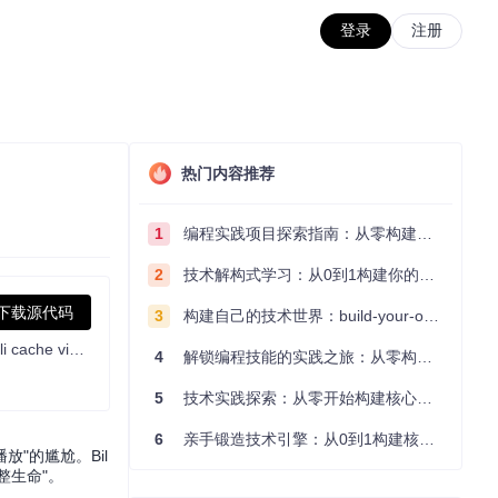
登录
注册
热门内容推荐
1
编程实践项目探索指南：从零构建技术能力体系
2
技术解构式学习：从0到1构建你的编程知识体系
下载源代码
3
构建自己的技术世界：build-your-own-x项目的实践探索指南
🔥🔥Android上将bilibili缓存视频合并导出为mp4，支持安卓5.0 ~ 13，视频挂载弹幕播放(Android consolidates and exports the bilibilibili cache video to mp4, supports Android 5.0~13, and plays the video on the screen)
4
解锁编程技能的实践之旅：从零构建你的技术世界
5
技术实践探索：从零开始构建核心系统的实践指南
6
亲手锻造技术引擎：从0到1构建核心系统的实践指南
"的尴尬。Bil
整生命"。