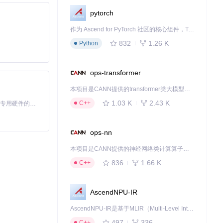
pytorch
作为 Ascend for PyTorch 社区的核心组件，TorchNPU 是昇腾专为 PyTorch 打造的深度学习适配插件，使 PyTorch 框架能够直接调用昇腾 NPU，为开发者提供昇腾 AI 处理器的超强算力。
832
1.26 K
Python
ops-transformer
本项目是CANN提供的transformer类大模型算子库，实现网络在NPU上加速计算。
1.03 K
2.43 K
C++
基于Python的Xiaozhi AI，适用于想要完整Xiaozhi体验而无需拥有专用硬件的用户。
ops-nn
本项目是CANN提供的神经网络类计算算子库，实现网络在NPU上加速计算。
836
1.66 K
C++
能分享你的经历。优
AscendNPU-IR
源工具用技术破解了
AscendNPU-IR是基于MLIR（Multi-Level Intermediate Representation）构建的，面向昇腾亲和算子编译时使用的中间表示，提供昇腾完备表达能力，通过编译优化提升昇腾AI处理器计算效率，支持通过生态框架使能昇腾AI处理器与深度调优
497
336
C++