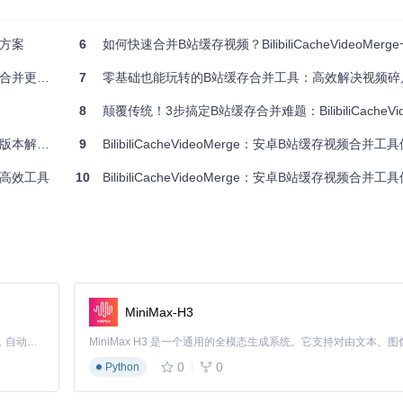
决方案
6
如何快速合并B站缓存视频？BilibiliCacheVideoMerge一键
F) API，应用可以在不获取root权限的情况下访问指定目录。开发团队破解了B站缓存目
i目录的合法访问。这种方式既符合安卓系统安全规范，又避免了root带来的系统不稳定风险
合并更简单
7
零基础也能玩转的B站缓存合并工具：高效解决视频碎片化难
8
颠覆传统！3步搞定B站缓存合并难题：BilibiliCacheVideoMerge
本解决方案
9
BilibiliCacheVideoMerge：安卓B站缓存视频合并
生的高效工具
10
BilibiliCacheVideoMerge：安卓B站缓存视频合并
所有文件访问权限"
nmaku.bilibili/download目录
损"模式
BilibiliMerge目录
MiniMax-H3
Claude Code 的开源替代方案。连接任意大模型，编辑代码，运行命令，自动验证 — 全自动执行。用 Rust 构建，极致性能。 ｜ An open-source alternative to Claude Code. Connect any LLM, edit code, run commands, and verify changes — autonomously. Built in Rust for speed. Get Started
（设置→应用→BilibiliCacheVideoMerge→权限→文件和媒体→
0
0
Python
新缓存该视频