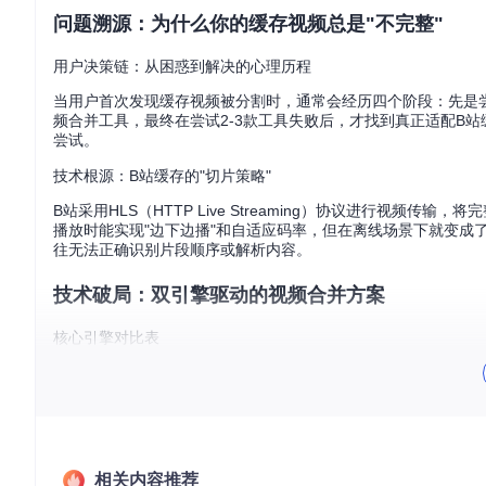
问题溯源：为什么你的缓存视频总是"不完整"
用户决策链：从困惑到解决的心理历程
当用户首次发现缓存视频被分割时，通常会经历四个阶段：先是
频合并工具，最终在尝试2-3款工具失败后，才找到真正适配B站
尝试。
技术根源：B站缓存的"切片策略"
B站采用HLS（HTTP Live Streaming）协议进行视频传输，
播放时能实现"边下边播"和自适应码率，但在离线场景下就变成
往无法正确识别片段顺序或解析内容。
技术破局：双引擎驱动的视频合并方案
核心引擎对比表
引擎类型
适用场景
处理速度
标准清晰度视频
快（1GB/3分钟）
FFmpegCommand
4K/特殊编码
中（1GB/5分钟）
RxFFmpeg
BilibiliCacheVideoMerge创新性地集成了双引擎架
相关内容推荐