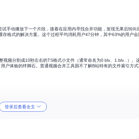
尝试手动播放下一个片段，接着在应用内寻找合并功能，发现无果后转向
缓存格式的解决方案。这个过程平均消耗用户47分钟，其中63%的用户
将完整视频分割成10秒左右的TS格式小文件（通常命名为0.blv、1.blv...
了用户体验的绊脚石。普通视频合并工具因不了解B站特有的文件索引方
兼容性
资源占用
登录后查看全文
高
中
极高
高
构，用户无需手动选择，系统会根据视频特征自动匹配最优引擎。就像给工具配备了"常