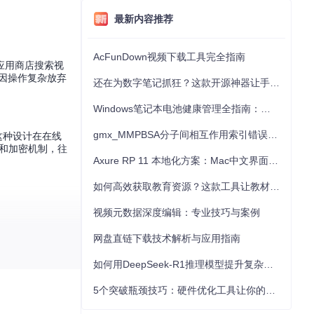
最新内容推荐
AcFunDown视频下载工具完全指南
应用商店搜索视
会因操作复杂放弃
还在为数字笔记抓狂？这款开源神器让手写批注效率提升300%
Windows笔记本电池健康管理全指南：从根源解决电池损耗问题
gmx_MMPBSA分子间相互作用索引错误的深度诊断与解决
）。这种设计在在线
式和加密机制，往
Axure RP 11 本地化方案：Mac中文界面优化与原型设计工具汉化全指南
如何高效获取教育资源？这款工具让教材下载效率提升80%
视频元数据深度编辑：专业技巧与案例
网盘直链下载技术解析与应用指南
如何用DeepSeek-R1推理模型提升复杂任务解决能力：完整指南
5个突破瓶颈技巧：硬件优化工具让你的电脑性能提升30%
规手术刀"和"显