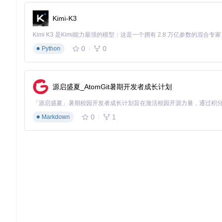
Kimi-K3
价值延伸：不止于视频合并
工具演进路线图
0
0
v2.0版本
（2023Q4）：新增批量合并计划任务，支持夜间自
Python
v3.0版本
（2024Q2）：引入AI视频质量增强，修复缓存视频
v4.0版本
（2024Q4）：开发Windows版工具，实现手机-电
同类工具对比矩阵
源启盛夏_AtomGit暑期开发者成长计划
工具特性
视频工具箱Pr
BilibiliCacheVideoMerge
B站缓存适配
✅ 完美支持
❌ 需手动选择
无root需求
✅ 完全支持
❌ 部分功能需要
0
1
Markdown
批量处理
✅ 支持50+文件
✅ 支持10个文
⚠️ 可能压缩
画质保证
✅ 无损合并
用户故事征集
我们正在寻找"缓存视频拯救者"的故事！如果你曾用BilibiliCa
质故事将获得定制主题皮肤和高级功能体验权。
无论是通勤路上的剧集追更，还是旅行途中的纪录片 marathon，Bi
平台限制，用体验赢得了用户口碑，正成为越来越多B站爱好者