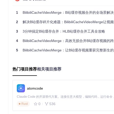
微手术刀"，既保证了日常使用的效率，又能应对复杂病例。
无root技术原理
1
BilibiliCacheVideoMerge：B站缓存视频合并的全场景解
通过Android的Storage Access Framework (SA
题，实现了对Android/data/tv.danmaku.bilibil
2
解决B站缓存碎片化难题：BilibiliCacheVideoMerge让视频
3
3分钟搞定B站缓存合并：HLB站缓存合并工具全攻略
场景化解决方案：三步搞定视频合并
4
BilibiliCacheVideoMerge：高效无损合并B站缓存视频的跨版
📱 情境任务卡：高铁上的追剧时光
任务目标
5
BilibiliCacheVideoMerge：让B站缓存视频重获完整新
：在30分钟的高铁旅程前，合并3集缓存视频
操作步骤
：
打开应用授予文件访问权限，首次使用需在系统设置中开启"
热门项目推荐
在"缓存扫描"页点击右上角"自定义路径"，导航至Android/data/tv.da
相关项目推荐
勾选需要合并的视频专辑，点击底部"合并选中"，选择"画质无
等待进度条完成（每集约需2分钟），合并后的文件自动保存至DCIM/
atomcode
⚠️ 防坑指南：
安卓11+用户若无法扫描到文件，需手动授予"所有文件访问权限"
件）
0
536
Rust
合并过程中不要清理后台，否则可能导致进度丢失
若提示"解析索引失败"，通常是缓存文件不完整，建议重