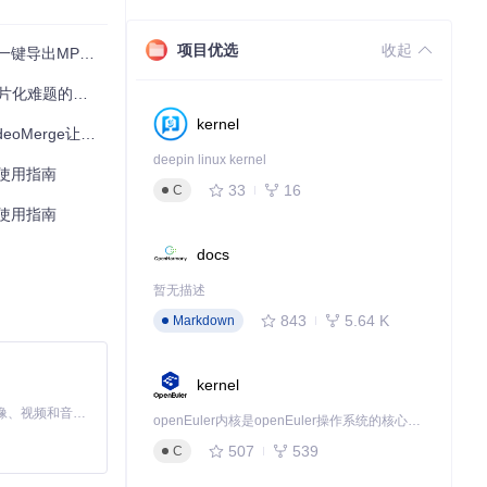
项目优选
收起
导出MP4完整指南
录的"加密索引"难
。
题的完整指南
kernel
让离线观影体验飙升
deepin linux kernel
工具使用指南
33
16
C
工具使用指南
docs
暂无描述
843
5.64 K
Markdown
kernel
MiniMax H3 是一个通用的全模态生成系统。它支持对由文本、图像、视频和音频组成的多模态上下文进行统一理解，并能生成分辨率高达 2K、时长可达 15 秒的带原生立体声音频的视频。得益于面向任务泛化的系统设计，H3 在预训练阶段就已具备广泛的多模态上下文理解与生成能力，能够出色地执行复杂的多模态指令。
允许管理所有文
openEuler内核是openEuler操作系统的核心，既是系统性能与稳定性的基石，也是连接处理器、设备与服务的桥梁。
507
539
C