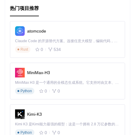
热门项目推荐
// 获取用户的全名，即使路径中的任何部分可能不存在
const
 getFullName = 
selectn
(
'profile.firstName.fullName'
const
 userFullName = 
getFullName
atomcode
在数据处理、响应式编程、以及将数据映射到视图等场景下，
selectn
展现了其强大的便捷性和维护性优势。
Claude Code 的开源替代方案。连接任意大模型，编辑代码，运行命令，自动验证 — 全自动执行。用 Rust 构建，极致性能。 ｜ An open-source alternative to Claude Code. Connect any LLM, edit code, run commands, and verify changes — autonomously. Built in Rust for speed. Get Started
0
534
Rust
项目特点
简化编码
：无需编写保护性的
if
语句来防止单个属性不存在
的问题。
MiniMax-H3
类型安全
：通过明确的路径处理，减少了类型错误的风险。
点函数风格
：支持点自由式编程，提升代码的表达力和易读
MiniMax H3 是一个通用的全模态生成系统。它支持对由文本、图像、视频和音频组成的多模态上下文进行统一理解，并能生成分辨率高达 2K、时长可达 15 秒的带原生立体声音频的视频。得益于面向任务泛化的系统设计，H3 在预训练阶段就已具备广泛的多模态上下文理解与生成能力，能够出色地执行复杂的多模态指令。
性。
0
0
Python
广泛兼容
：无论是AMD、CommonJS还是直接在HTML中
引入，都能轻松集成。
高阶函数
：输出的函数可以无缝与数组方法如
.map
,
.filt
er
结合，实现链式操作。
Kimi-K3
综上所述，
selectn
是处理复杂数据结构的得力助手，特别适
Kimi K3 是Kimi能力最强的模型：这是一个拥有 2.8 万亿参数的混合专家（MoE）模型，具备原生视觉理解能力，并支持 100 万 token 的上下文窗口。
合那些需要频繁、安全地访问深层对象属性的开发者。借助
0
0
Python
它，你能写出更加简洁、健壮且易于理解的代码，从而提升开