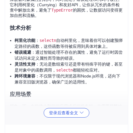
它利用柯里化（Currying）和友好API，让你从冗长的条件检
查中解放出来，避免了
TypeError
的困扰，让数据访问变得更
加自然和流畅。
技术分析
柯里化功能
：
selectn
自动柯里化，意味着你可以创建预绑
定路径的函数，这些函数等待被应用到具体对象上。
错误规避
：通过智能处理不存在的属性，避免了运行时因尝
试访问未定义属性而导致的错误。
灵活性支持
：无论是数组索引还是带有特殊字符的键，甚至
是对象中的函数调用，
selectn
都能轻松应对。
跨环境兼容
：不仅限于现代浏览器和Node.js环境，还向下
兼容至旧版浏览器，确保广泛的适用性。
应用场景
想象一下，在构建大型前端应用或后端服务时，你需要频繁地
访问数据模型的深层次属性。例如，从用户资料中获取特定信
登录后查看全文
息、在购物车中筛选出特定商品，或者处理配置对象的深嵌套
结构。传统方式下，层层判断每一步是否为
null
或
undefine
d
显得既繁琐又容易出错。而使用
selectn
：