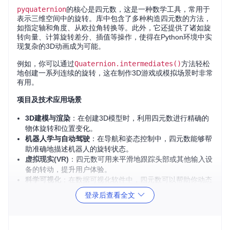
pyquaternion
的核心是四元数，这是一种数学工具，常用于
表示三维空间中的旋转。库中包含了多种构造四元数的方法，
如指定轴和角度、从欧拉角转换等。此外，它还提供了诸如旋
转向量、计算旋转差分、插值等操作，使得在Python环境中实
现复杂的3D动画成为可能。
例如，你可以通过
Quaternion.intermediates()
方法轻松
地创建一系列连续的旋转，这在制作3D游戏或模拟场景时非常
有用。
项目及技术应用场景
3D建模与渲染
：在创建3D模型时，利用四元数进行精确的
物体旋转和位置变化。
机器人学与自动驾驶
：在导航和姿态控制中，四元数能够帮
助准确地描述机器人的旋转状态。
虚拟现实(VR)
：四元数可用来平滑地跟踪头部或其他输入设
备的转动，提升用户体验。
科学可视化
：在数据可视化软件中，四元数可以帮助你动态
展示3D数据的变化。
登录后查看全文
项目特点
简单易用
：API设计简洁，使初学者也能快速上手。