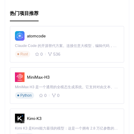
热门项目推荐
atomcode
Claude Code 的开源替代方案。连接任意大模型，编辑代码，运行命令，自动验证 — 全自动执行。用 Rust 构建，极致性能。 ｜ An open-source alternative to Claude Code. Connect any LLM, edit code, run commands, and verify changes — autonomously. Built in Rust for speed. Get Started
0
536
Rust
MiniMax-H3
MiniMax H3 是一个通用的全模态生成系统。它支持对由文本、图像、视频和音频组成的多模态上下文进行统一理解，并能生成分辨率高达 2K、时长可达 15 秒的带原生立体声音频的视频。得益于面向任务泛化的系统设计，H3 在预训练阶段就已具备广泛的多模态上下文理解与生成能力，能够出色地执行复杂的多模态指令。
0
0
Python
Kimi-K3
Kimi K3 是Kimi能力最强的模型：这是一个拥有 2.8 万亿参数的混合专家（MoE）模型，具备原生视觉理解能力，并支持 100 万 token 的上下文窗口。