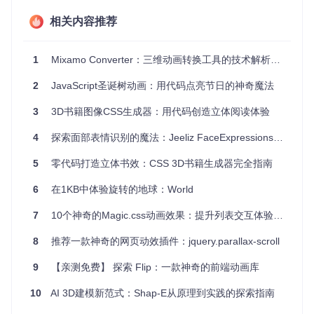
全面的功能
：不仅支持四元数的基本运算，还包括旋转、
相关内容推荐
插值等多种高级特性。
高性能
：优化过的代码执行效率高，适合处理大量计算。
文档完善
：官方主页提供详尽的文档和示例，便于学习和
1
Mixamo Converter：三维动画转换工具的技术解析与应用指南
参考。
2
JavaScript圣诞树动画：用代码点亮节日的神奇魔法
总的来说，如果你需要在Python项目中涉及3D空间的旋转和
动画，那么
pyquaternion
无疑是一个值得信赖的选择。只需
3
3D书籍图像CSS生成器：用代码创造立体阅读体验
几行代码，就可以实现复杂的3D旋转效果，为你的项目增添无
限可能。现在就尝试
pip install pyquaternion
，开启你
4
探索面部表情识别的魔法：Jeeliz FaceExpressions 开源库
的3D编程之旅吧！
5
零代码打造立体书效：CSS 3D书籍生成器完全指南
6
在1KB中体验旋转的地球：World
7
10个神奇的Magic.css动画效果：提升列表交互体验的终极指南
8
推荐一款神奇的网页动效插件：jquery.parallax-scroll
9
【亲测免费】 探索 Flip：一款神奇的前端动画库
10
AI 3D建模新范式：Shap-E从原理到实践的探索指南