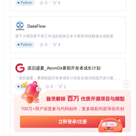
0
0
Python
DataFlow
基于大模型算子和工作流的高效文本大模型训练数据合成框架
0
4
Python
源启盛夏_AtomGit暑期开发者成长计划
「源启盛夏」暑期校园开发者成长计划旨在激活校园开源力量，通过积分激励、认证扶持、资源倾斜等形式，引导高校组织和开发者完成「入驻 — 建项目 — 做贡献 — 获认证 — 得资源」的完整闭环。无论你是想带领社团入驻平台的组织者，还是希望用代码贡献证明自己的开发者，都能在这里找到属于你的成长路径。
0
1
Markdown
700万+用户深度参与代码创作，更多精彩内容等你共创
py-xiaozhi
基于Python的Xiaozhi AI，适用于想要完整Xiaozhi体验而无需拥有专用硬件的用户。
立即登录/注册
0
1
Python