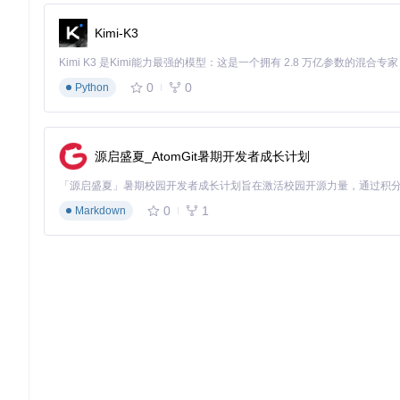
题快速切换，建立视觉化的工作状态提示系统。
Kimi-K3
🔄 创新应用：动态光标制作与分享
利用Mousecape的主题编辑功能，普通用户也能创建个性化动态
e文件，与社区分享或用于多设备同步。
0
0
Python
五、常见问题与优化建议
源启盛夏_AtomGit暑期开发者成长计划
🔍 痛点解决：光标异常的快速修复
当出现光标显示异常时，可通过三个步骤解决：首先重启Mousecap
统设置。这些操作可解决90%以上的常见问题。
0
1
Markdown
💡 高效实现：性能优化建议
为确保光标动画流畅，建议将主题帧率控制在15-20fps，单帧图
效果与系统性能间取得平衡。
通过Mousecape，用户能够突破系统限制，打造真正个性化
决方案。随着使用深入，用户将发现光标不仅是操作工具，更是
Mousecape