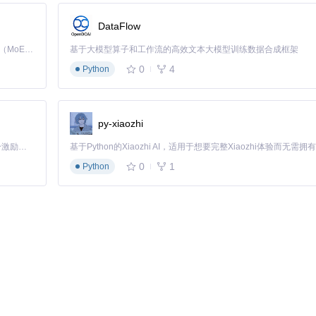
DataFlow
Kimi K3 是Kimi能力最强的模型：这是一个拥有 2.8 万亿参数的混合专家（MoE）模型，具备原生视觉理解能力，并支持 100 万 token 的上下文窗口。
基于大模型算子和工作流的高效文本大模型训练数据合成框架
光标。准备8-12帧PNG图像序列，通过导入功能生成动画光标。完成的主题
0
4
Python
py-xiaozhi
「源启盛夏」暑期校园开发者成长计划旨在激活校园开源力量，通过积分激励、认证扶持、资源倾斜等形式，引导高校组织和开发者完成「入驻 — 建项目 — 做贡献 — 获认证 — 得资源」的完整闭环。无论你是想带领社团入驻平台的组织者，还是希望用代码贡献证明自己的开发者，都能在这里找到属于你的成长路径。
e应用；其次在偏好设置中重新安装Helper Tool；最后使用"恢复默认
0
1
Python
像尺寸不超过128x128像素。对于配置较低的Mac设备，可禁用HD高分
的光标体验。无论是提升工作效率还是展现个人风格，这款开源工具都提供
人机交互的个性化接口。