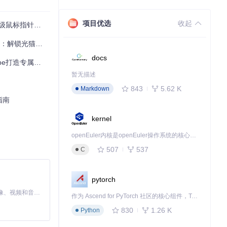
项目优选
收起
指针美化方案
光猫定制新境界
docs
造专属交互体验
暂无描述
843
5.62 K
Markdown
即表示安装完
指南
kernel
化，确认新主题
openEuler内核是openEuler操作系统的核心，既是系统性能与稳定性的基石，也是连接处理器、设备与服务的桥梁。
507
537
C
pytorch
MiniMax H3 是一个通用的全模态生成系统。它支持对由文本、图像、视频和音频组成的多模态上下文进行统一理解，并能生成分辨率高达 2K、时长可达 15 秒的带原生立体声音频的视频。得益于面向任务泛化的系统设计，H3 在预训练阶段就已具备广泛的多模态上下文理解与生成能力，能够出色地执行复杂的多模态指令。
作为 Ascend for PyTorch 社区的核心组件，TorchNPU 是昇腾专为 PyTorch 打造的深度学习适配插件，使 PyTorch 框架能够直接调用昇腾 NPU，为开发者提供昇腾 AI 处理器的超强算力。
830
1.26 K
Python
准样式
。通过主