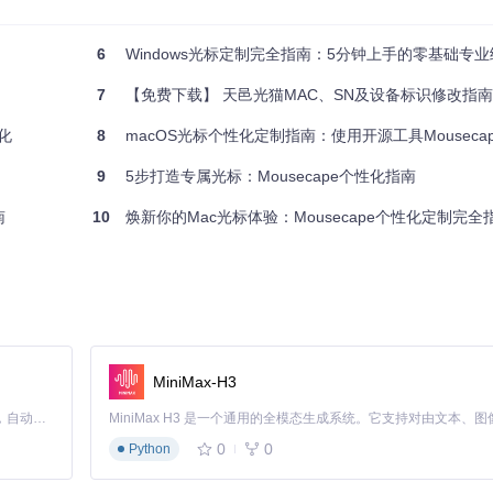
6
Windows光标定制完全指南：5分钟上手的零基础专业级鼠标
命令获取源码：
7
【免费下载】 天邑光猫MAC、SN及设备标识修改指南：解锁
化
8
macOS光标个性化定制指南：使用开源工具Mousecape打
9
5步打造专属光标：Mousecape个性化指南
点击构建按钮生成应用程序。
验证
：应用程序成功启动并显示主题库界面
南
10
焕新你的Mac光标体验：Mousecape个性化定制完全
次使用需安装Helper Tool以获取系统权限。
验证
：观察光标样式变
lös Blue"主题
MiniMax-H3
Claude Code 的开源替代方案。连接任意大模型，编辑代码，运行命令，自动验证 — 全自动执行。用 Rust 构建，极致性能。 ｜ An open-source alternative to Claude Code. Connect any LLM, edit code, run commands, and verify changes — autonomously. Built in Rust for speed. Get Started
0
0
Python
时使用
高可见度光标
，文字处理时切换为
简约风格
，3D建模时采用
精确瞄