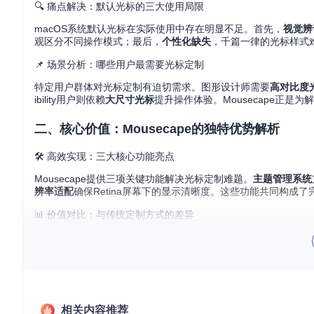
🔍 痛点解决：默认光标的三大使用局限
macOS系统默认光标在实际使用中存在明显不足。首先，
视觉辨
观区分不同操作模式；最后，
个性化缺失
，千篇一律的光标样式
📌 场景分析：哪些用户最需要光标定制
特定用户群体对光标定制有迫切需求。图形设计师需要
高对比度
ibility用户则依赖
大尺寸光标
提升操作体验。Mousecape正是
二、核心价值：Mousecape的独特优势解析
🛠️ 高效实现：三大核心功能亮点
Mousecape提供三项关键功能解决光标定制难题。
主题管理系统
辨率适配
确保Retina屏幕下的显示清晰度。这些功能共同构成
📊 价值对比：与传统定制方式的差异
定制方式
操作复杂度
效果多样性
系统兼容性
系统原生设置
简单
单一
高
第三方主题包
中等
有限
中
低
丰富
高
Mousecape
相关内容推荐