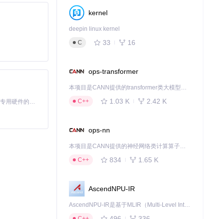
kernel
deepin linux kernel
可导出为.cap
33
16
C
ops-transformer
本项目是CANN提供的transformer类大模型算子库，实现网络在NPU上加速计算。
1.03 K
2.42 K
C++
基于Python的Xiaozhi AI，适用于想要完整Xiaozhi体验而无需拥有专用硬件的用户。
光标"功能重置系
ops-nn
辨率选项，在视觉
本项目是CANN提供的神经网络类计算算子库，实现网络在NPU上加速计算。
834
1.65 K
C++
了简单而强大的解
AscendNPU-IR
AscendNPU-IR是基于MLIR（Multi-Level Intermediate Representation）构建的，面向昇腾亲和算子编译时使用的中间表示，提供昇腾完备表达能力，通过编译优化提升昇腾AI处理器计算效率，支持通过生态框架使能昇腾AI处理器与深度调优
下载源代码
496
336
C++