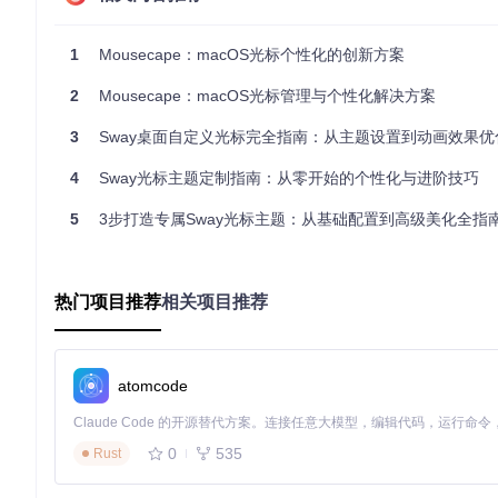
三、分步实施：从安装到应用的完整流程
1
Mousecape：macOS光标个性化的创新方案
🔧 目标：获取并安装Mousecape工具
方法
2
：通过Git克隆项目仓库并使用Xcode构建应用。执行以下
Mousecape：macOS光标管理与个性化解决方案
3
Sway桌面自定义光标完全指南：从主题设置到动画效果优
git 
clone
4
Sway光标主题定制指南：从零开始的个性化与进阶技巧
使用Xcode打开项目文件
Mousecape/Mousecape.xcodeproj
，
成。
5
3步打造专属Sway光标主题：从基础配置到高级美化全指
📝 目标：配置并应用首个光标主题
方法
：启动应用后，在主题列表中选择所需样式，点击"应用"按钮。首
热门项目推荐
相关项目推荐
已生效。系统偏好设置中应显示当前应用的光标方案。
图：Mousecape主界面展示了多种光标主题选择，当前已应用"Svans
atomcode
四、创意拓展：跨场景应用与高级技巧
0
535
Rust
💡 创新应用：多场景光标定制策略
在设计工作流中，可针对不同软件设置专属光标主题：视频编辑