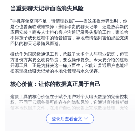
当重要聊天记录面临消失风险
"手机存储空间不足，请清理数据"——当这条提示弹出时，你
是否也曾面临艰难抉择：删除珍贵的聊天记录，还是放弃新的
应用安装？商务人士担心客户沟通记录丢失影响工作，家长舍
不得孩子成长过程中的语音留言，异地恋情侣则害怕那些充满
回忆的聊天记录随风而逝。
微信作为国民级通讯工具，承载了太多个人与职业记忆，但官
方备份方案要么收费昂贵，要么操作复杂。今天要介绍的这款
开源工具，正是为解决这一痛点而生，它能让普通用户也能轻
松实现微信聊天记录的本地化管理与永久保存。
核心价值：让你的数据真正属于自己
这款工具的核心价值在于赋予用户对个人聊天数据的完全控制
权。不同于云端备份可能存在的隐私风险，它通过直接解析微
信本地数据库文件，在用户自己的设备上完成数据处理。无论
是更换手机、清理存储空间，还是担心账号安全，有了这份本
登录后查看全文
地备份，你再也不必担心重要对话记录的丢失。
原理揭秘：如何让微信数据库"开口说话"