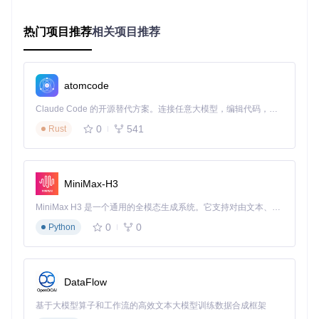
钟就能找到需要的对话内容。
场景二：毕业生的青春记忆保存
热门项目推荐
相关项目推荐
大学生小李即将毕业，四年来与室友、同学的聊天记录充满了
青春回忆。他使用工具将所有群聊记录导出为HTML格式，生
成了一个可离线浏览的"青春纪念册"。现在即使多年后换了手
机，他依然可以随时翻阅那些充满欢笑的大学时光。
atomcode
场景三：研究人员的社交数据分析
Claude Code 的开源替代方案。连接任意大模型，编辑代码，运行命令，自动验证 — 全自动执行。用 Rust 构建，极致性能。 ｜ An open-source alternative to Claude Code. Connect any LLM, edit code, run commands, and verify changes — autonomously. Built in Rust for speed. Get Started
0
541
Rust
社会学研究者王教授正在进行一项关于网络社交行为的研究。
通过这款工具，他能够将收集到的匿名聊天记录导出为结构化
数据，用于情感分析和社交网络关系图谱构建。工具的开源特
性还允许他根据研究需要，自定义数据提取规则。
MiniMax-H3
快速上手：三步完成聊天记录备份
MiniMax H3 是一个通用的全模态生成系统。它支持对由文本、图像、视频和音频组成的多模态上下文进行统一理解，并能生成分辨率高达 2K、时长可达 15 秒的带原生立体声音频的视频。得益于面向任务泛化的系统设计，H3 在预训练阶段就已具备广泛的多模态上下文理解与生成能力，能够出色地执行复杂的多模态指令。
0
0
准备工作
Python
确保电脑已安装Python 3.8及以上版本
获取Android设备中的微信数据库文件（具体方法参考项目
文档）
DataFlow
克隆项目代码库：
git clone https://gitcode.com/
GitHub_Trending/we/WeChatMsg
基于大模型算子和工作流的高效文本大模型训练数据合成框架
基本操作流程