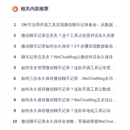
要理解这款工具的工作原理，我们可以把微信数据存储想象成
相关内容推荐
一个加密的保险箱。工具开发者通过逆向工程，如同破解了保
险箱的密码组合，找到了读取其中内容的方法。
具体而言，微信会在Android设备的特定目录下生成名为
1
3种方法用开源工具实现微信聊天记录备份：从数据安全到永久保存
wc.d
b
的数据库文件，所有聊天记录、联系人信息都加密存储其
中。工具通过Python编写的解析引擎，能够绕过加密机制，将
2
微信聊天记录总丢失？这个工具让珍贵对话永久安家
数据库中的二进制数据转换为人类可读的文本信息。这个过程
就像请了一位精通数据库"方言"的翻译，把机器语言准确翻译
3
微信聊天记录如何永久保存？3个步骤实现数据备份与AI训练全攻略
成我们能看懂的聊天记录。
4
聊天记录总丢失？WeChatMsg让微信对话永久保存
项目采用纯Python开发，这意味着它不仅跨平台兼容Window
s、macOS和Linux系统，而且代码可读性强，技术社区可以持
5
如何安全管理微信聊天记录？这款开源工具让珍贵对话永久保存
续为其添加新功能。命令行操作界面则保证了工具的轻量级特
性，即使在服务器环境下也能稳定运行。
6
如何三步永久保存微信聊天记录：WeChatMsg全功能指南
用户故事：三个真实场景的解决方案
7
如何永久保存微信聊天记录？这款开源工具让数据管理更简单
场景一：商务人士的聊天记录管理
8
如何永久保存微信聊天记录？WeChatMsg五步法让珍贵回忆不丢失
从事跨境电商的张先生需要经常与海外客户沟通，重要的订单
9
如何永久保存微信聊天记录？这款本地化工具让珍贵对话永不消失
细节和产品要求都通过微信确认。使用这款工具后，他每周都
会自动备份聊天记录，并导出为CSV格式存储在本地硬盘。当
10
微信聊天记录永久保存全攻略：零基础掌握WeChatMsg备份神器
需要查找历史订单信息时，只需在Excel中搜索关键词，几秒