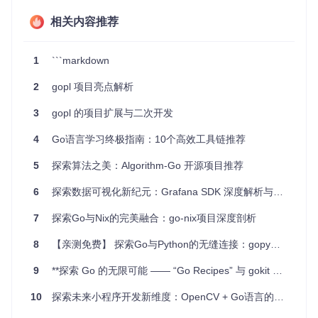
项目特点
相关内容推荐
完整覆盖
-
gopl
囊括了书中所有示例，是理论与实践完美
1
```markdown
结合的典范。
活跃社区
- 鼓励用户参与贡献，可以通过Pull Request分
2
gopl 项目亮点解析
享你的改进方案。
开源许可
- 项目使用MIT许可证，意味着你可以自由使
3
gopl 的项目扩展与二次开发
用、修改和分享代码。
质量保证
- 使用Travis CI和Codecov持续集成与测试，确
4
Go语言学习终极指南：10个高效工具链推荐
保代码质量。
5
探索算法之美：Algorithm-Go 开源项目推荐
总结来说，
gopl
项目是一个极佳的学习和实践Go语言的平
台，它不仅提供了一个深入理解Go编程的窗口，也是你提升
6
探索数据可视化新纪元：Grafana SDK 深度解析与应用指南
编程技能的理想资源。加入我们，一起享受Go编程的乐趣
吧！
7
探索Go与Nix的完美融合：go-nix项目深度剖析
8
【亲测免费】 探索Go与Python的无缝连接：gopy开源库详解
9
**探索 Go 的无限可能 —— “Go Recipes” 与 gokit 开源项目**
10
探索未来小程序开发新维度：OpenCV + Go语言的WebAssembly之旅