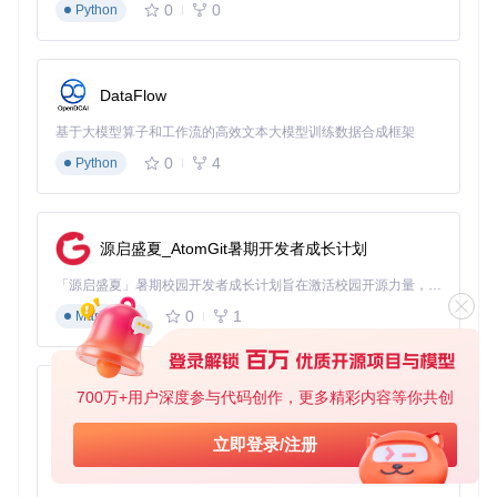
0
0
Python
DataFlow
基于大模型算子和工作流的高效文本大模型训练数据合成框架
0
4
Python
源启盛夏_AtomGit暑期开发者成长计划
「源启盛夏」暑期校园开发者成长计划旨在激活校园开源力量，通过积分激励、认证扶持、资源倾斜等形式，引导高校组织和开发者完成「入驻 — 建项目 — 做贡献 — 获认证 — 得资源」的完整闭环。无论你是想带领社团入驻平台的组织者，还是希望用代码贡献证明自己的开发者，都能在这里找到属于你的成长路径。
0
1
Markdown
700万+用户深度参与代码创作，更多精彩内容等你共创
py-xiaozhi
基于Python的Xiaozhi AI，适用于想要完整Xiaozhi体验而无需拥有专用硬件的用户。
立即登录/注册
0
1
Python