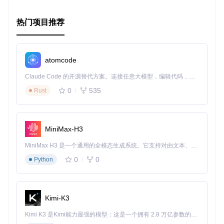
热门项目推荐
atomcode
Claude Code 的开源替代方案。连接任意大模型，编辑代码，运行命令，自动验证 — 全自动执行。用 Rust 构建，极致性能。 ｜ An open-source alternative to Claude Code. Connect any LLM, edit code, run commands, and verify changes — autonomously. Built in Rust for speed. Get Started
0
535
Rust
MiniMax-H3
MiniMax H3 是一个通用的全模态生成系统。它支持对由文本、图像、视频和音频组成的多模态上下文进行统一理解，并能生成分辨率高达 2K、时长可达 15 秒的带原生立体声音频的视频。得益于面向任务泛化的系统设计，H3 在预训练阶段就已具备广泛的多模态上下文理解与生成能力，能够出色地执行复杂的多模态指令。
0
0
Python
Kimi-K3
Kimi K3 是Kimi能力最强的模型：这是一个拥有 2.8 万亿参数的混合专家（MoE）模型，具备原生视觉理解能力，并支持 100 万 token 的上下文窗口。