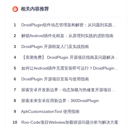
用调用startService或bindService时，系统请求会被拦截并修
改，将目标组件替换为预注册的代理Service，同时保留原始
相关内容推荐
的Intent信息用于后续任务分发。
生命周期模拟与管理
1
DroidPlugin组件动态管理架构解密：从问题到实践的完整指南
为确保插件Service能够获得完整的生命周期回调，DroidPlugi
n实现了一套生命周期模拟机制。通过代理Service接收系统回
2
解锁Android插件化框架：从原理到实践的进阶指南
调后，手动触发插件Service中对应生命周期方法的调用，包
括onCreate、onStartCommand、onBind、onDestroy等关键
3
DroidPlugin 开源框架入门及实战指南
节点，确保插件Service的行为与原生Service保持一致。
4
【亲测免费】 DroidPlugin 开源项目指南及问题解决方案
实现方案：从请求拦截到任务执行的全流程
5
如何让Android插件无需安装即可运行？DroidPlugin框架的黑科技解密
启动流程的拦截与重定向
6
DroidPlugin 开源项目安装与使用指南
当插件应用发起Service启动请求时，DroidPlugin的Hook模块
会拦截这一请求，分析Intent中的组件信息，将其替换为合适
7
探索安卓开发新边界：动态加载与热修复开源项目推荐
的代理Service。关键代码示例：拦截startService调用并替换
目标组件。代理Service启动后，会根据原始Intent信息加载对
8
探索未来安卓应用新边界：360DroidPlugin
应的插件Service类，并触发其生命周期方法。
9
ApkCustomizationTool 使用指南
绑定流程的跨进程通信处理
10
Roo-Code项目Webview加载错误问题分析与解决方案
对于bindService请求，框架创建专门的Binder代理对象，实现
插件Service与客户端之间的跨进程通信。当客户端调用bindS