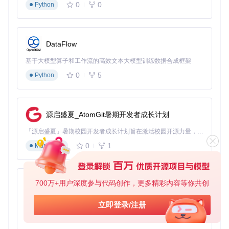
应用退出，播放Service仍能在独立进程中继续运行。通过代
0
0
Python
理Service的生命周期管理，确保音乐播放的连续性和系统通
知的正常显示，同时实现了播放控制与主应用的解耦。
技术优势：性能、兼容性与扩展性分析
DataFlow
基于大模型算子和工作流的高效文本大模型训练数据合成框架
性能优化：资源占用降低30%
0
5
Python
通过动态加载和按需实例化机制，DroidPlugin将插件Service
的内存占用降低了约30%。框架采用延迟初始化策略，只有当
插件Service被调用时才会加载其代码和资源，避免了传统插
件方案中资源预加载导致的内存浪费。
源启盛夏_AtomGit暑期开发者成长计划
兼容性：覆盖Android 4.0至最新版本
「源启盛夏」暑期校园开发者成长计划旨在激活校园开源力量，通过积分激励、认证扶持、资源倾斜等形式，引导高校组织和开发者完成「入驻 — 建项目 — 做贡献 — 获认证 — 得资源」的完整闭环。无论你是想带领社团入驻平台的组织者，还是希望用代码贡献证明自己的开发者，都能在这里找到属于你的成长路径。
DroidPlugin通过细致的版本适配和反射技术，实现了对Androi
0
1
Markdown
d 4.0（API 14）至最新版本的全面支持。针对不同Android版
本中Service管理机制的差异，框架提供了相应的适配策略，
确保插件Service在各版本系统中均能正常工作。
700万+用户深度参与代码创作，更多精彩内容等你共创
扩展性：支持自定义Service生命周期管理
py-xiaozhi
框架设计了灵活的生命周期管理接口，允许开发者根据需求自
基于Python的Xiaozhi AI，适用于想要完整Xiaozhi体验而无需拥有专用硬件的用户。
立即登录/注册
定义插件Service的生命周期行为。通过实现PluginCallback接
0
1
Python
口，开发者可以介入Service的创建、启动、绑定和销毁等关
键环节，实现特定业务场景下的定制化需求。