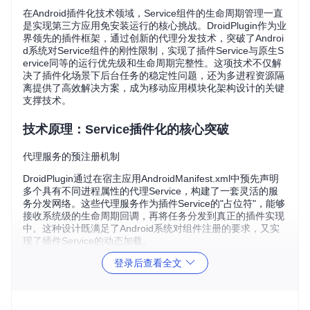
在Android插件化技术领域，Service组件的生命周期管理一直
是实现第三方应用免安装运行的核心挑战。DroidPlugin作为业
界领先的插件框架，通过创新的代理分发技术，突破了Androi
d系统对Service组件的刚性限制，实现了插件Service与原生S
ervice同等的运行优先级和生命周期完整性。这项技术不仅解
决了插件化场景下后台任务的稳定性问题，还为多进程资源隔
离提供了高效解决方案，成为移动应用模块化架构设计的关键
支撑技术。
技术原理：Service插件化的核心突破
代理服务的预注册机制
DroidPlugin通过在宿主应用AndroidManifest.xml中预先声明
多个具有不同进程属性的代理Service，构建了一套灵活的服
务分发网络。这些代理服务作为插件Service的"占位符"，能够
接收系统级的生命周期回调，再将任务分发到真正的插件实现
中。这种设计既满足了Android系统对组件注册的要求，又实
现了插件Service的动态加载。
登录后查看全文
系统服务拦截技术
框架通过Hook机制拦截ActivityManagerNative等系统服务的
关键方法调用，实现对Service启动流程的重定向。当插件应