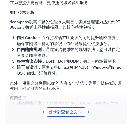
在为您提供更智能、更快捷的域名解析服务。
项目技术分析
dcompass以其卓越的性能令人瞩目，实测处理能力达到约25
00qps，接近上游性能极限。其核心特性包括：
惰性Cache
：在保持符合TTL要求的同时提升响应速度，
确保在网络不稳定的情况下依然能够提供优质服务。
自由路由规则
：通过简洁易维护的规则语法，您可以自定
义复杂路由策略。
多种协议支持
：DoH、DoT和UDP，满足不同场景需求。
跨平台设计
：原生支持Linux(ARM/x86)、Windows和mac
OS，确保广泛兼容性。
此外，项目充分利用Rust的内存安全优势，为用户提供低资源
占用、稳定可靠的运行环境。
应用场景
动态网络环境
：无论是从4G切换到Wi-Fi，还是在家与办
公室之间的移动，dcompass都能无缝适应，持续提供稳
登录后查看全文
定的DNS服务。
自定义路由规则
：对于企业网络管理员，可以依据特定需
求定制DNS解析策略，例如，内部流量定向、特定网站屏