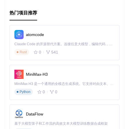
热门项目推荐
atomcode
Claude Code 的开源替代方案。连接任意大模型，编辑代码，运行命令，自动验证 — 全自动执行。用 Rust 构建，极致性能。 ｜ An open-source alternative to Claude Code. Connect any LLM, edit code, run commands, and verify changes — autonomously. Built in Rust for speed. Get Started
0
541
Rust
MiniMax-H3
MiniMax H3 是一个通用的全模态生成系统。它支持对由文本、图像、视频和音频组成的多模态上下文进行统一理解，并能生成分辨率高达 2K、时长可达 15 秒的带原生立体声音频的视频。得益于面向任务泛化的系统设计，H3 在预训练阶段就已具备广泛的多模态上下文理解与生成能力，能够出色地执行复杂的多模态指令。
0
0
Python
DataFlow
基于大模型算子和工作流的高效文本大模型训练数据合成框架