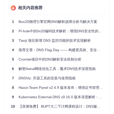
蔽等。
隐私保护
：通过DoT和DoH协议，可避免DNS查询数据被
相关内容推荐
中间人监听，增加用户隐私保护。
项目特点
高速性能
：实测每秒处理超2500个请求，速度快于同类软
1
Box2D物理引擎官网DNS解析故障分析与解决方案
件。
灵活配置
：无需担心网络环境变化，只需更改配置文件即
2
Pi-hole中的0x20编码技术解析：增强DNS安全性的混合大小写域名请求
可应对各种情况。
多样化的匹配与动作插件
：提供丰富的匹配器和作用器插
3
Tianji 项目新增 DNS 监控功能的技术实现解析
件，满足各类高级功能需求。
4
推荐文章：DNS Flag Day —— 构建更高效、安全的互联网世界
内存安全
：基于Rust语言，确保代码执行过程中的安全
性。
5
Cromite项目中的DNS解析安全机制分析
跨平台支持
：原生适配多种操作系统，一键部署简单快
捷。
6
解密Astral网络优化工具：魔术DNS技术深度指南
温馨提示
：由于项目处于活跃开发阶段，配置文件可能有不定
7
DNSViz: 开源工具的安装与使用指南
时改动，请随时查看最新文档。
立即体验
8
Haozi-Team Panel v2.4.9 版本发布：增强证书管理功能
：您可以在项目GitHub仓库下载预编译的软件包，或
者通过配置文件快速启动dcompass。
9
Kubernetes External-DNS v0.16.0 版本深度解析：云原生DNS管理新特性
加入dcompass的世界，开启高效、智能、安全的DNS管理新
旅程！
10
【亲测免费】 BUPT大二下计网课程设计：DNS服务器实验