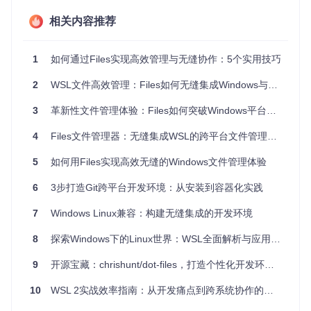
相关内容推荐
核心能力：构建WSL文件管理生态系统
Files的WSL集成并非简单的文件浏览功能，而是一套完整的跨
1
如何通过Files实现高效管理与无缝协作：5个实用技巧
平台文件管理生态系统，其核心技术能力体现在以下四个方
面：
2
WSL文件高效管理：Files如何无缝集成Windows与Linux文件系统
自动发现与多发行版管理
3
革新性文件管理体验：Files如何突破Windows平台文件操作边界
Files通过
WSLDistroManager.cs
组件实现系统级WSL发行版
4
Files文件管理器：无缝集成WSL的跨平台文件管理解决方案
检测，能够自动识别所有已安装的Linux子系统。该组件位于
s
rc/Files.App/Utils/Global/
目录下，通过WSL API枚举
5
如何用Files实现高效无缝的Windows文件管理体验
系统中的分发版本，并为每个发行版创建独立的导航节点。
6
3步打造Git跨平台开发环境：从安装到容器化实践
// WSL发行版检测核心逻辑
public
async
 Task<List<WslDistroItem>> GetDistributionsAsy
7
Windows Linux兼容：构建无缝集成的开发环境
{

var
 result = 
new
 List<WslDistroItem>();

8
探索Windows下的Linux世界：WSL全面解析与应用指南
var
 distros = 
await
 WslApi.ListDistributionsAsync();

9
开源宝藏：chrishunt/dot-files，打造个性化开发环境的利器
foreach
 (
var
 distro 
in
 distros)

    {

10
WSL 2实战效率指南：从开发痛点到跨系统协作的完整解决方案
        result.Add(
new
 WslDistroItem

        {
