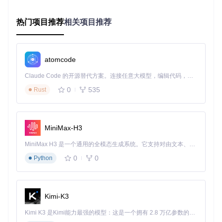
            Name = distro.Name,

            DistributionId = distro.DistributionId,

热门项目推荐
相关项目推荐
            RootPath = 
await
 WslApi.GetDistributionPathAsy
            Icon = GetDistroIcon(distro.DistributionId)

        });

    }

atomcode
return
 result;

Claude Code 的开源替代方案。连接任意大模型，编辑代码，运行命令，自动验证 — 全自动执行。用 Rust 构建，极致性能。 ｜ An open-source alternative to Claude Code. Connect any LLM, edit code, run commands, and verify changes — autonomously. Built in Rust for speed. Get Started
无缝文件系统桥接
0
535
Rust
Files实现了Windows与WSL文件系统的双向透明访问，用户
可以：
从Windows环境直接访问WSL文件系统（
\\wsl$\<Distr
MiniMax-H3
oName>\
路径映射）
MiniMax H3 是一个通用的全模态生成系统。它支持对由文本、图像、视频和音频组成的多模态上下文进行统一理解，并能生成分辨率高达 2K、时长可达 15 秒的带原生立体声音频的视频。得益于面向任务泛化的系统设计，H3 在预训练阶段就已具备广泛的多模态上下文理解与生成能力，能够出色地执行复杂的多模态指令。
在WSL环境中操作Windows文件系统（
/mnt/<DriveLett
er>/
路径映射）
0
0
Python
支持文件权限的跨系统同步，保留Linux文件系统的权限属
性
增强型文件操作功能
Kimi-K3
针对WSL环境特点，Files提供了多项增强功能：
Kimi K3 是Kimi能力最强的模型：这是一个拥有 2.8 万亿参数的混合专家（MoE）模型，具备原生视觉理解能力，并支持 100 万 token 的上下文窗口。
上下文感知操作
：根据文件类型自动切换操作模式，如对L