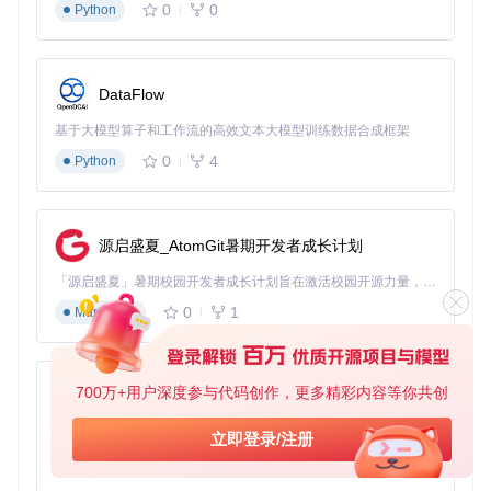
0
0
Python
inux可执行文件显示"在终端中运行"选项
跨系统拖放
：支持在Windows资源管理器与Files的WSL窗
口间直接拖放文件
WSL终端集成
：右键菜单直接启动对应发行版的终端，自
DataFlow
动定位到当前目录
性能优化与缓存机制
基于大模型算子和工作流的高效文本大模型训练数据合成框架
为解决WSL文件系统访问延迟问题，Files实现了多级缓存策
0
4
Python
略：
元数据缓存：缓存文件列表和属性信息，减少重复查询
缩略图预生成：针对常用目录预生成文件缩略图
源启盛夏_AtomGit暑期开发者成长计划
智能预加载：根据用户访问模式预测并预加载可能需要的文
件数据
「源启盛夏」暑期校园开发者成长计划旨在激活校园开源力量，通过积分激励、认证扶持、资源倾斜等形式，引导高校组织和开发者完成「入驻 — 建项目 — 做贡献 — 获认证 — 得资源」的完整闭环。无论你是想带领社团入驻平台的组织者，还是希望用代码贡献证明自己的开发者，都能在这里找到属于你的成长路径。
0
1
Markdown
图2：Files与开发环境集成示例，展示WSL文件系统与代码编
辑器的无缝协作
700万+用户深度参与代码创作，更多精彩内容等你共创
py-xiaozhi
场景应用：WSL集成功能的实战价值
基于Python的Xiaozhi AI，适用于想要完整Xiaozhi体验而无需拥有专用硬件的用户。
立即登录/注册
Files的WSL集成功能在实际应用中展现出强大的实用性，以下
0
1
Python
是三个典型应用场景：