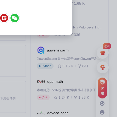
834
1.65 K
C++
以同时运行3个检
直接关系到检测数
AscendNPU-IR
价值：购买二手设
MiniMax H3 是一个通用的全模态生成系统。它支持对由文本、图像、视频和音频组成的多模态上下文进行统一理解，并能生成分辨率高达 2K、时长可达 15 秒的带原生立体声音频的视频。得益于面向任务泛化的系统设计，H3 在预训练阶段就已具备广泛的多模态上下文理解与生成能力，能够出色地执行复杂的多模态指令。
AscendNPU-IR是基于MLIR（Multi-Level Intermediate Representation）构建的，面向昇腾亲和算子编译时使用的中间表示，提供昇腾完备表达能力，通过编译优化提升昇腾AI处理器计算效率，支持通过生态框架使能昇腾AI处理器与深度调优
496
336
C++
邀请
jiuwenswarm
JiuwenSwarm 是一款基于openJiuwen开发的智能AI Agent，它能够将大语言模型的强大能力，通过你日常使用的各类通讯应用，直接延伸至你的指尖。
键参数。这些信息
3.15 K
841
Python
界面更详细的硬件
ops-math
客
本项目是CANN提供的数学类基础计算算子库，实现网络在NPU上加速计算。
服
码系统，绿色表示
1.24 K
1.36 K
C++
基于Python的Xiaozhi AI，适用于想要完整Xiaozhi体验而无需拥有专用硬件的用户。
备出现问题前及
deveco-code