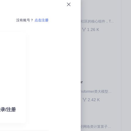
pytorch
没有账号？
点击注册
作为 Ascend for PyTorch 社区的核心组件，TorchNPU 是昇腾专为 PyTorch 打造的深度学习适配插件，使 PyTorch 框架能够直接调用昇腾 NPU，为开发者提供昇腾 AI 处理器的超强算力。
不到合适的应
、功能分散不集
830
1.26 K
Python
术语也让人难以
kernel
deepin linux kernel
33
16
C
底层硬件信息。其
brew Lau
ops-transformer
本项目是CANN提供的transformer类大模型算子库，实现网络在NPU上加速计算。
1.03 K
2.42 K
C++
具级别，却无需任
录/注册
。
ops-nn
本项目是CANN提供的神经网络类计算算子库，实现网络在NPU上加速计算。