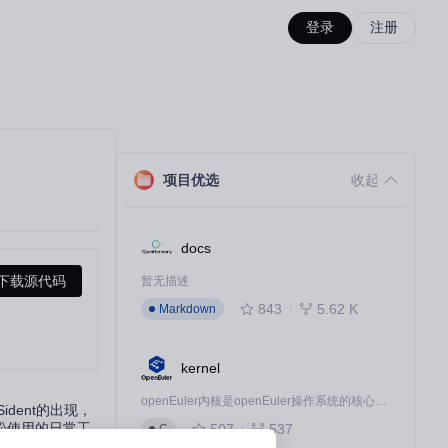
登录
注册
项目优选
收起
docs
下载源代码
暂无描述
843
5.62 K
Markdown
kernel
openEuler内核是openEuler操作系统的核心，既是系统性能与稳定性的基石，也是连接处理器、设备与服务的桥梁。
dent的出现，
松使用的日常工
507
537
C