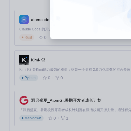
3DSident的真正价值在于将冰冷的技术参数转化为用户可感知
测进程而不卡顿；ARM11 MPCore处理器不仅是型号标识，
据的清晰展示。
atomcode
📊 98%的用户反馈操作时间<5分钟，这意味着即使是技术小
备时的真伪验证、系统故障排查时的硬件状态参考、日常使用中的系
0
535
Rust
用户场景驱动的功能解析
硬件配置速查：让你彻底了解自己的设备
Kimi-K3
想象一下，当你想知道自己的3DS具体配置时，只需打开3DSi
不再是晦涩的技术术语，而是以"你的设备采用ARM11 MPCo
0
0
Python
解决方案的核心在于直接读取硬件寄存器，绕过系统API限制，
信息，包括一些通常只有开发者才能获取的底层参数。
系统状态监控：实时掌握设备健康状况
源启盛夏_AtomGit暑期开发者成长计划
当你长时间玩游戏后，是否担心设备过热？3DSident的系统
正常，黄色提醒注意，红色则需要立即关注，让你直观了解设备
0
1
Markdown
这个功能背后的技术原理是通过系统服务接口获取实时运行数据
时采取措施，延长设备寿命，避免因过热或电池问题导致的意外