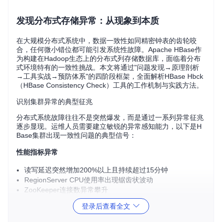
发现分布式存储异常：从现象到本质
在大规模分布式系统中，数据一致性如同精密钟表的齿轮咬
合，任何微小错位都可能引发系统性故障。Apache HBase作
为构建在Hadoop生态上的分布式列存储数据库，面临着分布
式环境特有的一致性挑战。本文将通过"问题发现→原理剖析
→工具实战→预防体系"的四阶段框架，全面解析HBase Hbck
（HBase Consistency Check）工具的工作机制与实践方法。
识别集群异常的典型征兆
分布式系统故障往往不是突然爆发，而是通过一系列异常征兆
逐步显现。运维人员需要建立敏锐的异常感知能力，以下是H
Base集群出现一致性问题的典型信号：
性能指标异常
读写延迟突然增加200%以上且持续超过15分钟
RegionServer CPU使用率出现锯齿状波动
ZooKeeper连接数异常攀升
HDFS读写吞吐量间歇性骤降
登录后查看全文
客户端行为异常