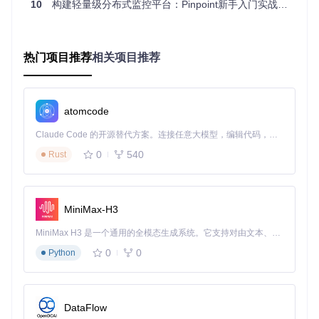
10
构建轻量级分布式监控平台：Pinpoint新手入门实战指南
# 验证HDFS健康状态
hdfs dfsadmin -report

热门项目推荐
相关项目推荐
日志分析重点
# 检查Master日志中的关键错误
grep -iE 
"error|exception|fail|inconsistent"
$HBASE_HOME
/
atomcode
# 分析最近1小时的RegionServer异常
Claude Code 的开源替代方案。连接任意大模型，编辑代码，运行命令，自动验证 — 全自动执行。用 Rust 构建，极致性能。 ｜ An open-source alternative to Claude Code. Connect any LLM, edit code, run commands, and verify changes — autonomously. Built in Rust for speed. Get Started
tail
 -n 1000 
$HBASE_HOME
/logs/hbase-*-regionserver-*.
log
 
0
540
Rust
元数据一致性初步验证
# 检查表是否存在不一致状态
hbase hbck -details | grep 
"INCONSISTENCY"
MiniMax-H3
常见一致性问题的分类与影响
MiniMax H3 是一个通用的全模态生成系统。它支持对由文本、图像、视频和音频组成的多模态上下文进行统一理解，并能生成分辨率高达 2K、时长可达 15 秒的带原生立体声音频的视频。得益于面向任务泛化的系统设计，H3 在预训练阶段就已具备广泛的多模态上下文理解与生成能力，能够出色地执行复杂的多模态指令。
HBase集群的一致性问题可归纳为五大类，其影响范围和紧急
程度各不相同：
0
0
Python
紧
问题
急
技术描述
业务影响
类型
程
DataFlow
度