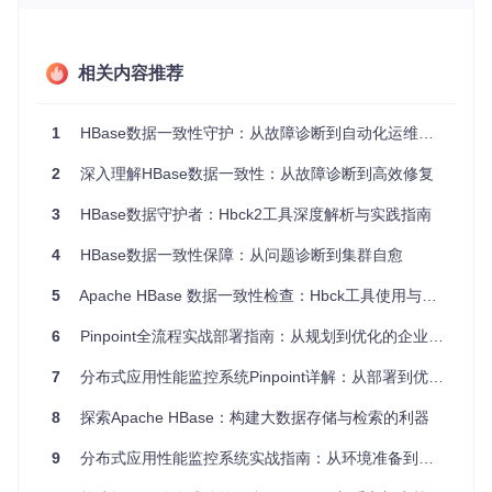
相关内容推荐
管理界面异常
通过HBase Master Web UI（默认端口16010）
观察到：
1
HBase数据一致性守护：从故障诊断到自动化运维实践
Region状态长时间停留在"PENDING_OPEN"或"PENDING
_CLOSE"
2
深入理解HBase数据一致性：从故障诊断到高效修复
某些Region显示"ERROR"状态但无详细信息
3
表状态与实际可用性不符
HBase数据守护者：Hbck2工具深度解析与实践指南
专家经验
：当集群中超过5%的Region处于非活跃状态时，
4
HBase数据一致性保障：从问题诊断到集群自愈
即使业务尚未受影响，也应立即启动Hbck检查。早期干预
能避免小问题演变为需要停机维护的大故障。
5
Apache HBase 数据一致性检查：Hbck工具使用与修复
定位问题根源的系统方法
6
Pinpoint全流程实战部署指南：从规划到优化的企业级APM监控系统搭建
面对集群异常，盲目操作可能加剧问题。建立系统化的诊断流
7
分布式应用性能监控系统Pinpoint详解：从部署到优化的完整指南
程是高效定位根源的关键：
8
探索Apache HBase：构建大数据存储与检索的利器
基础健康检查
# 检查HBase集群状态
9
分布式应用性能监控系统实战指南：从环境准备到生产优化
hbase shell> status 
'detailed'