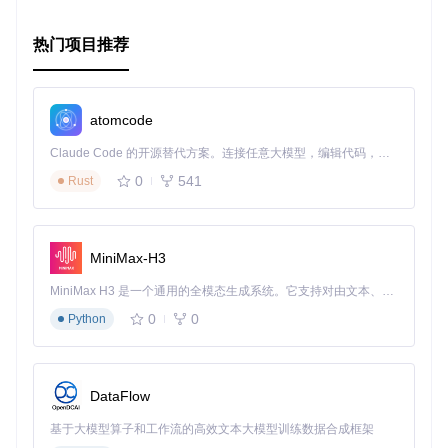
热门项目推荐
atomcode
Claude Code 的开源替代方案。连接任意大模型，编辑代码，运行命令，自动验证 — 全自动执行。用 Rust 构建，极致性能。 ｜ An open-source alternative to Claude Code. Connect any LLM, edit code, run commands, and verify changes — autonomously. Built in Rust for speed. Get Started
0
541
Rust
MiniMax-H3
MiniMax H3 是一个通用的全模态生成系统。它支持对由文本、图像、视频和音频组成的多模态上下文进行统一理解，并能生成分辨率高达 2K、时长可达 15 秒的带原生立体声音频的视频。得益于面向任务泛化的系统设计，H3 在预训练阶段就已具备广泛的多模态上下文理解与生成能力，能够出色地执行复杂的多模态指令。
0
0
Python
DataFlow
基于大模型算子和工作流的高效文本大模型训练数据合成框架