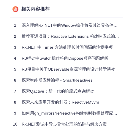
效率提升，通过缓存和延迟计算优化系统性能。
相关内容推荐
4. 项目特点
1
深入理解Rx.NET中的Window操作符及其边界条件处理
易于探索
：按照章节组织的代码结构使学习曲线平滑，方便
开发者逐步理解Rx.NET的概念和技巧。
2
推荐开源项目：Reactive Extensions 构建响应式编程未来
跨平台
：支持VS2015和VS2017两个版本，兼容.NET Cor
e，适用于多种操作系统环境。
3
Rx.NET 中 Timer 方法处理长时间间隔的注意事项
全面覆盖
：涵盖从基础操作符到高级特性的完整示例集，帮
助开发者深入学习Rx.NET的所有角落。
4
R3框架中Switch操作符的Dispose顺序问题解析
实践性强
：所有示例都可以直接运行，理论结合实践，加深
理解。
5
R3项目中关于Observable资源管理的设计哲学演变
无论你是初识响应式编程，还是希望深化对Rx.NET的理解，
6
探索智能反应性编程 - SmartReactives
这个项目都是不可或缺的资源。立即加入，开启你的Rx.NET
之旅吧！
7
探索Qactive：新一代的响应式查询框架
8
探索未来应用开发的利器：ReactiveMvvm
9
如何用gh_mirrors/re/reactive构建实时数据处理应用：终极指南
10
Rx.NET测试中异步异常处理的陷阱与解决方案