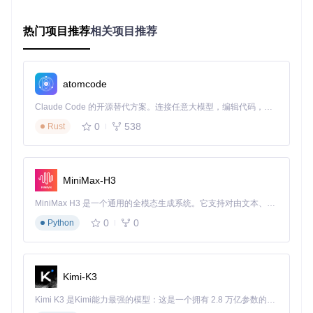
source
 comfy_env/bin/activate  
# Linux/macOS
comfy_env\Scripts\activate     
# Windows
热门项目推荐
相关项目推荐
三、多平台部署指南
atomcode
3.1 零基础部署：Linux系统
Claude Code 的开源替代方案。连接任意大模型，编辑代码，运行命令，自动验证 — 全自动执行。用 Rust 构建，极致性能。 ｜ An open-source alternative to Claude Code. Connect any LLM, edit code, run commands, and verify changes — autonomously. Built in Rust for speed. Get Started
获取项目源码
0
538
Rust
git 
clone
cd
MiniMax-H3
安装核心依赖
MiniMax H3 是一个通用的全模态生成系统。它支持对由文本、图像、视频和音频组成的多模态上下文进行统一理解，并能生成分辨率高达 2K、时长可达 15 秒的带原生立体声音频的视频。得益于面向任务泛化的系统设计，H3 在预训练阶段就已具备广泛的多模态上下文理解与生成能力，能够出色地执行复杂的多模态指令。
0
0
Python
配置模型文件 将扩散模型权重文件（.ckpt或.safetensors
格式）放置于：
Kimi-K3
Kimi K3 是Kimi能力最强的模型：这是一个拥有 2.8 万亿参数的混合专家（MoE）模型，具备原生视觉理解能力，并支持 100 万 token 的上下文窗口。