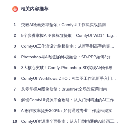
2.1 系统兼容性矩阵
最低配置要
Python
相关内容推荐
操作系统
推荐配置
版本支持
求
8GB内存 +
16GB内存 +
Windows 1
3.8-3.11
1
突破AI绘画效率瓶颈：ComfyUI工作流实战指南
0/11
GTX 1060
RTX 3060
8GB内存 +
32GB内存 +
Linux (Ubun
2
5个步骤掌握AI图像标签提取：ComfyUI-WD14-Tagger完全指南
3.8-3.11
tu 20.04+)
GTX 1060
RTX 4070
3
ComfyUI工作流设计终极指南：从新手到高手的完整教程
M1芯片 + 8
M2芯片 + 16
macOS 12+
3.9-3.11
GB内存
GB内存
4
Photoshop与AI绘图的终极融合：SD-PPP如何3分钟搞定专业设计？
⚠️ 注意：Windows系统需预先安装VC++ 2015-2022运行库，
5
3大核心突破！Comfy-Photoshop-SD实现AI创作与PS无缝协作新范式
可通过微软官网获取
6
ComfyUI-Workflows-ZHO：AI绘图工作流新手入门与效率提升指南
2.2 软件依赖项
Git 2.30.0+（版本控制工具）
7
从零掌握AI图像修复：BrushNet全场景应用指南
Python 3.8及以上版本环境
PyTorch 1.13.0+（根据CUDA版本选择对应安装包）
8
解锁ComfyUI资源库全攻略：从入门到精通的AI工作流指南
7-Zip（Windows系统压缩工具）
9
AI创作效率提升300%：如何通过专业工作流框架实现？
[!TIP] 建议使用conda或venv创建独立虚拟环境，避免依赖
冲突：
10
ComfyUI资源库全面指南：从入门到精通的AI绘画工具实战手册