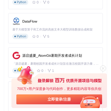
0
0
Python
启动应用服务
DataFlow
3.2 零基础部署：Windows系统
基于大模型算子和工作流的高效文本大模型训练数据合成框架
解压预编译包 将下载的压缩包解压至本地目录，建议路径
0
5
Python
不包含中文和空格
配置模型路径 将模型文件复制到以下目录：
源启盛夏_AtomGit暑期开发者成长计划
「源启盛夏」暑期校园开发者成长计划旨在激活校园开源力量，通过积分激励、认证扶持、资源倾斜等形式，引导高校组织和开发者完成「入驻 — 建项目 — 做贡献 — 获认证 — 得资源」的完整闭环。无论你是想带领社团入驻平台的组织者，还是希望用代码贡献证明自己的开发者，都能在这里找到属于你的成长路径。
0
1
Markdown
启动应用 双击运行目录中的
run_nvidia_gpu.bat
（NVI
DIA显卡）或
run_cpu.bat
（无GPU环境）
⚠️ 注意：若出现"缺少dll文件"错误，需安装对应版本的Micros
700万+用户深度参与代码创作，更多精彩内容等你共创
py-xiaozhi
oft Visual C++ Redistributable
基于Python的Xiaozhi AI，适用于想要完整Xiaozhi体验而无需拥有专用硬件的用户。
立即登录/注册
3.3 零基础部署：macOS系统
0
1
Python
安装PyTorch环境