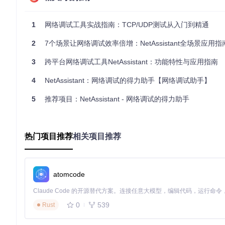
网络故障排查
1
网络调试工具实战指南：TCP/UDP测试从入门到精通
当网络出现故障时，NetAssistant可以作为诊断工具。通
导致的故障。例如，当某个服务无法正常访问时，使用NetAssi
2
7个场景让网络调试效率倍增：NetAssistant全场景应用指
实施路径：从安装到配置的完整流程
3
跨平台网络调试工具NetAssistant：功能特性与应用指南
环境准备与安装
4
NetAssistant：网络调试的得力助手【网络调试助手】
首先，确保系统满足以下要求：Windows 7/10/11、Linux（U
5
推荐项目：NetAssistant - 网络调试的得力助手
C++编译器；安装任意版本的Git。
获取项目源代码，打开终端或命令提示符，执行以下命令：
热门项目推荐
相关项目推荐
git 
clone
 https://gitcode.com/gh_mirrors/ne/NetAssistan
进入项目目录：
atomcode
cd
 NetAssistant  
# 切换到项目根目录
0
539
Rust
使用qmake工具配置项目：