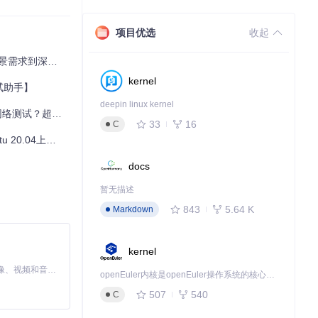
项目优选
收起
误还是其他原因
需求到深度应用
kernel
调试助手】
deepin linux kernel
？超实用工具全指南
33
16
C
备GCC或MSVC等
04上的完美指南
docs
暂无描述
843
5.64 K
Markdown
kernel
MiniMax H3 是一个通用的全模态生成系统。它支持对由文本、图像、视频和音频组成的多模态上下文进行统一理解，并能生成分辨率高达 2K、时长可达 15 秒的带原生立体声音频的视频。得益于面向任务泛化的系统设计，H3 在预训练阶段就已具备广泛的多模态上下文理解与生成能力，能够出色地执行复杂的多模态指令。
openEuler内核是openEuler操作系统的核心，既是系统性能与稳定性的基石，也是连接处理器、设备与服务的桥梁。
507
540
C