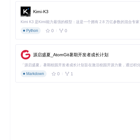
qmake NetAssistant.pro  
# 生成Makefile文件
Kimi-K3
然后编译项目：
0
0
Python
make  
# 编译项目，生成可执行文件
编译成功后，会在项目目录下生成可执行文件“NetAssistant”
源启盛夏_AtomGit暑期开发者成长计划
基础配置
语言设置方面，NetAssistant的语言配置文件位于“language/
0
1
Markdown
通过“设置”菜单选择“语言”选项，即可切换偏好的语言，重启软
网络连接配置中，TCP服务器配置需要设置监听端口和最大连接
高级优化与安全加固
对于高级用户，可以根据实际需求对网络参数进行优化，如调整
火墙阻挡，对于敏感数据传输，可以考虑加密传输方式。
深度探索：NetAssistant的核心功能与技术原理
主界面模块