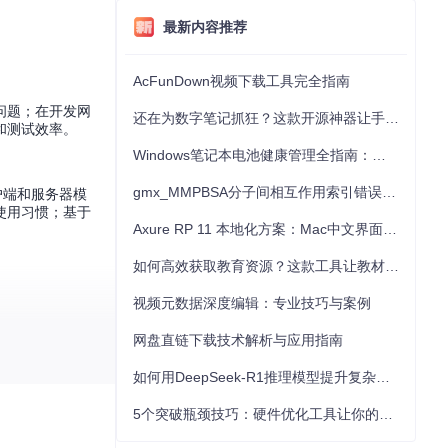
最新内容推荐
AcFunDown视频下载工具完全指南
问题；在开发网
还在为数字笔记抓狂？这款开源神器让手写批注效率提升300%
和测试效率。
Windows笔记本电池健康管理全指南：从根源解决电池损耗问题
gmx_MMPBSA分子间相互作用索引错误的深度诊断与解决
户端和服务器模
使用习惯；基于
Axure RP 11 本地化方案：Mac中文界面优化与原型设计工具汉化全指南
如何高效获取教育资源？这款工具让教材下载效率提升80%
视频元数据深度编辑：专业技巧与案例
网盘直链下载技术解析与应用指南
，在测试智能家
如何用DeepSeek-R1推理模型提升复杂任务解决能力：完整指南
5个突破瓶颈技巧：硬件优化工具让你的电脑性能提升30%
通讯应用时，使
合预期。