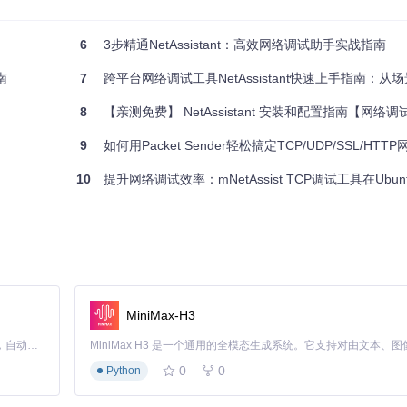
6
3步精通NetAssistant：高效网络调试助手实战指南
过监听特定端口，查看网络数据的传输情况，判断是网络连接问题、数据传输错
stant测试端口的连通性，确定是端口未开放还是服务未启动。
南
7
跨平台网络调试工具NetAssistant快速上手指南：从场景
8
【亲测免费】 NetAssistant 安装和配置指南【网络
9
如何用Packet Sender轻松搞定TCP/UDP/SSL/HTTP网络测试
buntu/CentOS等）或macOS操作系统；安装Qt5或更高版本的Qt框架；配
10
提升网络调试效率：mNetAssist TCP调试工具在Ubuntu 20.
t  
# 克隆项目仓库
MiniMax-H3
Claude Code 的开源替代方案。连接任意大模型，编辑代码，运行命令，自动验证 — 全自动执行。用 Rust 构建，极致性能。 ｜ An open-source alternative to Claude Code. Connect any LLM, edit code, run commands, and verify changes — autonomously. Built in Rust for speed. Get Started
0
0
Python