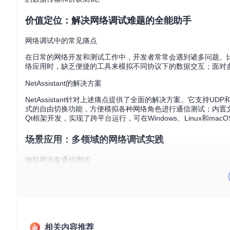
价值定位：解决网络调试难题的全能助手
网络调试中的常见痛点
在日常的网络开发和测试工作中，开发者常常会遇到诸多问题。
络应用时，缺乏便捷的工具来模拟不同协议下的数据交互；面对
NetAssistant的解决方案
NetAssistant针对上述痛点提供了全面的解决方案。它支持
式的自由切换功能，方便模拟各种网络角色进行通信测试；内置
Qt框架开发，实现了跨平台运行，可在Windows、Linux和m
场景应用：多领域的网络调试实践
物联网设备通信测试
在物联网项目开发中，设备之间的通信协议验证是关键环节。使用Ne
居设备的通信功能时，通过NetAssistant的TCP客户端模
网络应用开发调试
在开发基于TCP或UDP协议的网络应用时，NetAssistan
相关内容推荐
用NetAssistant的服务器模式模拟服务端，客户端应用连接后发