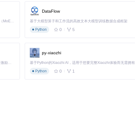
DataFlow
Kimi K3 是Kimi能力最强的模型：这是一个拥有 2.8 万亿参数的混合专家（MoE）模型，具备原生视觉理解能力，并支持 100 万 token 的上下文窗口。
基于大模型算子和工作流的高效文本大模型训练数据合成框架
0
5
Python
，且无错误提示信息。
py-xiaozhi
「源启盛夏」暑期校园开发者成长计划旨在激活校园开源力量，通过积分激励、认证扶持、资源倾斜等形式，引导高校组织和开发者完成「入驻 — 建项目 — 做贡献 — 获认证 — 得资源」的完整闭环。无论你是想带领社团入驻平台的组织者，还是希望用代码贡献证明自己的开发者，都能在这里找到属于你的成长路径。
”目录，包含“Chinese.qm”（中文语言包）和“English.qm”（英文语言包
0
1
Python
件后生效。
数；UDP客户端配置则需填写目标IP地址、目标端口号和本地绑定端口。
缓冲区大小、设置超时时间等，以提高数据传输效率。在安全方面，确保