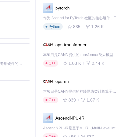
pytorch
作为 Ascend for PyTorch 社区的核心组件，TorchNPU 是昇腾专为 PyTorch 打造的深度学习适配插件，使 PyTorch 框架能够直接调用昇腾 NPU，为开发者提供昇腾 AI 处理器的超强算力。
835
1.26 K
Python
ops-transformer
本项目是CANN提供的transformer类大模型算子库，实现网络在NPU上加速计算。
1.03 K
2.44 K
C++
基于Python的Xiaozhi AI，适用于想要完整Xiaozhi体验而无需拥有专用硬件的用户。
）。在软件界面中，
ops-nn
本项目是CANN提供的神经网络类计算算子库，实现网络在NPU上加速计算。
839
1.67 K
C++
相关端口未被防
AscendNPU-IR
AscendNPU-IR是基于MLIR（Multi-Level Intermediate Representation）构建的，面向昇腾亲和算子编译时使用的中间表示，提供昇腾完备表达能力，通过编译优化提升昇腾AI处理器计算效率，支持通过生态框架使能昇腾AI处理器与深度调优
496
337
C++