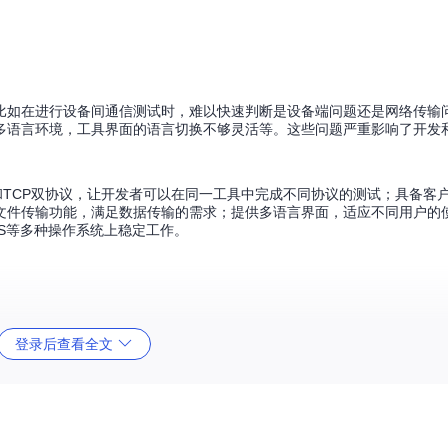
比如在进行设备间通信测试时，难以快速判断是设备端问题还是网络传输
多语言环境，工具界面的语言切换不够灵活等。这些问题严重影响了开发
UDP和TCP双协议，让开发者可以在同一工具中完成不同协议的测试；具备客
文件传输功能，满足数据传输的需求；提供多语言界面，适应不同用户的
acOS等多种操作系统上稳定工作。
tAssistant可以快速搭建测试环境，模拟设备发送和接收数据。例如
登录后查看全文
式连接设备，发送控制指令，观察设备的响应情况，从而快速定位通信问题。
t可以作为调试工具，帮助开发者验证应用的网络交互逻辑。比如在开发一个即时
送消息，通过NetAssistant查看消息是否正确接收，以及数据格式是否符