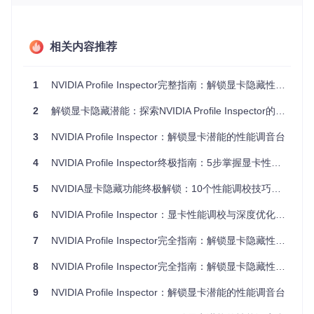
输入延迟降低18-32ms，操作响应更即时
谁需要这份调校指南？
无论是追求极致帧率的电竞选手，还是希望在中端硬件上流畅
相关内容推荐
运行3A大作的普通玩家，甚至是从事GPU加速工作的创意专
业人士，都能通过本指南掌握显卡性能调校的核心方法论。
1
NVIDIA Profile Inspector完整指南：解锁显卡隐藏性能的终极教程
图1：NVIDIA Profile Inspector主界面，展示"Sync and Refres
2
解锁显卡隐藏潜能：探索NVIDIA Profile Inspector的7个实用调优技巧
h"、"Antialiasing"和"Texture Filtering"三大核心调校模块，每
个模块包含多个可调节参数项
3
NVIDIA Profile Inspector：解锁显卡潜能的性能调音台
基础架构：理解显卡调校的"控制面板"
4
NVIDIA Profile Inspector终极指南：5步掌握显卡性能优化秘籍
5
NVIDIA显卡隐藏功能终极解锁：10个性能调校技巧完全指南
面对密密麻麻的参数选项，很多用户会感到无从下手。作为设
备调校工程师，我们首先需要理解这个工具的"控制面板"架
6
NVIDIA Profile Inspector：显卡性能调校与深度优化终极指南
构，才能进行精准有效的调校。
核心参数分类体系
7
NVIDIA Profile Inspector完全指南：解锁显卡隐藏性能的终极秘籍
NVIDIA Profile Inspector的参数组织遵循"功能模块化"原则，
8
NVIDIA Profile Inspector完全指南：解锁显卡隐藏性能的终极秘籍
主要分为五大核心模块：
9
NVIDIA Profile Inspector：解锁显卡潜能的性能调音台
同步与刷新率控制
：管理显卡与显示器之间的信号同步，