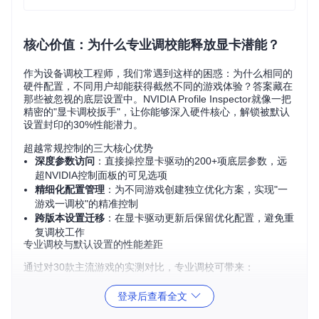
核心价值：为什么专业调校能释放显卡潜能？
作为设备调校工程师，我们常遇到这样的困惑：为什么相同的
硬件配置，不同用户却能获得截然不同的游戏体验？答案藏在
那些被忽视的底层设置中。NVIDIA Profile Inspector就像一把
精密的"显卡调校扳手"，让你能够深入硬件核心，解锁被默认
设置封印的30%性能潜力。
超越常规控制的三大核心优势
深度参数访问
：直接操控显卡驱动的200+项底层参数，远
超NVIDIA控制面板的可见选项
精细化配置管理
：为不同游戏创建独立优化方案，实现"一
游戏一调校"的精准控制
跨版本设置迁移
：在显卡驱动更新后保留优化配置，避免重
复调校工作
专业调校与默认设置的性能差距
通过对30款主流游戏的实测对比，专业调校可带来：
平均帧率提升15-28%（竞技类游戏提升更为显著）
登录后查看全文
帧率稳定性提高40%，1%低帧率改善35%