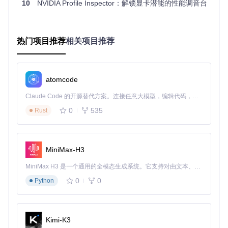
如同设备间的"通信协调员"
10
NVIDIA Profile Inspector：解锁显卡潜能的性能调音台
抗锯齿设置
：控制画面边缘平滑度，扮演"视觉优化师"的
角色
纹理过滤管理
：调整游戏纹理的清晰度和细节表现，相当
热门项目推荐
相关项目推荐
于"图像质量调节器"
性能优化选项
：直接影响显卡运算资源分配，是"性能调度
工程师"
兼容性设置
：解决特定游戏的兼容性问题，担任"系统兼容
atomcode
协调员"
界面元素解析
Claude Code 的开源替代方案。连接任意大模型，编辑代码，运行命令，自动验证 — 全自动执行。用 Rust 构建，极致性能。 ｜ An open-source alternative to Claude Code. Connect any LLM, edit code, run commands, and verify changes — autonomously. Built in Rust for speed. Get Started
配置文件选择区
：位于顶部，显示当前选中的游戏或应用程
序配置文件
0
535
Rust
参数调节区
：中央主区域，按功能模块分组显示可调节参数
参数值显示
：右侧数值列，同时显示当前值和十六进制代码
操作工具栏
：顶部功能按钮，包含配置文件管理和应用设置
MiniMax-H3
等功能
基础操作流程
MiniMax H3 是一个通用的全模态生成系统。它支持对由文本、图像、视频和音频组成的多模态上下文进行统一理解，并能生成分辨率高达 2K、时长可达 15 秒的带原生立体声音频的视频。得益于面向任务泛化的系统设计，H3 在预训练阶段就已具备广泛的多模态上下文理解与生成能力，能够出色地执行复杂的多模态指令。
从"Profiles"下拉菜单选择需要优化的游戏程序
在参数调节区找到目标参数组（如"Sync and Refresh"）
0
0
Python
点击参数值进行修改，部分参数提供下拉选择，部分需要
手动输入
完成设置后点击右上角"Apply changes"按钮应用配置
建议通过"Save"按钮保存自定义配置文件
Kimi-K3