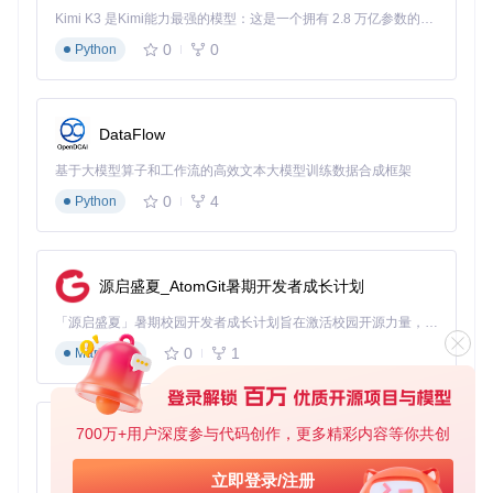
小贴士
：初次使用时，建议先通过"Export"功能备份默认配
Kimi K3 是Kimi能力最强的模型：这是一个拥有 2.8 万亿参数的混合专家（MoE）模型，具备原生视觉理解能力，并支持 100 万 token 的上下文窗口。
置，以便在设置出错时恢复原始状态。
0
0
Python
实战策略：三大核心调校方案
如何将理论知识转化为实际性能提升？我们将通过三个典型场
DataFlow
景，带你掌握专业调校工程师的实战方法。
基于大模型算子和工作流的高效文本大模型训练数据合成框架
竞技游戏低延迟方案
0
4
Python
适用场景
：《CS:GO》《Valorant》《Apex英雄》等对响应速
度要求极高的竞技游戏
实施步骤
：
源启盛夏_AtomGit暑期开发者成长计划
在"Sync and Refresh"模块设置：
「源启盛夏」暑期校园开发者成长计划旨在激活校园开源力量，通过积分激励、认证扶持、资源倾斜等形式，引导高校组织和开发者完成「入驻 — 建项目 — 做贡献 — 获认证 — 得资源」的完整闭环。无论你是想带领社团入驻平台的组织者，还是希望用代码贡献证明自己的开发者，都能在这里找到属于你的成长路径。
0
1
Markdown
Frame Rate Limiter V3：设为显示器刷新率+3（如144
Hz显示器设为147）
Maximum pre-rendered frames：调整为1
Ultra Low Latency：设为"Force on"
700万+用户深度参与代码创作，更多精彩内容等你共创
py-xiaozhi
在"Antialiasing"模块设置：
基于Python的Xiaozhi AI，适用于想要完整Xiaozhi体验而无需拥有专用硬件的用户。
立即登录/注册