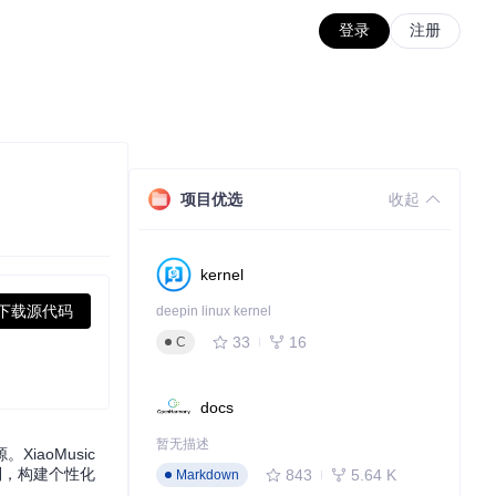
登录
注册
项目优选
收起
kernel
下载源代码
deepin linux kernel
33
16
C
docs
暂无描述
aoMusic
制，构建个性化
843
5.64 K
Markdown