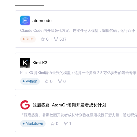
执行连通性测试
：在音乐源设备上运行
ping 音箱IP地址
命
验证端口可达性
：使用
telnet 音箱IP 8090
检查服务端口
分析文件系统权限配置
atomcode
即使网络通畅，权限设置不当也会导致播放失败。需要重点检查
NAS共享目录的读写权限设置
0
537
音乐文件的访问控制列表(ACL)
Rust
文件名中的特殊字符（如空格、中文、特殊符号）
Kimi-K3
实施递进式解决方案
运行自动诊断工具
0
0
Python
XiaoMusic内置了系统诊断功能，可快速定位常见问题：
访问web控制台，导航至「系统设置」→「故障诊断」
源启盛夏_AtomGit暑期开发者成长计划
点击「开始自动检测」按钮
等待30秒后查看诊断报告
0
1
Markdown
诊断报告解读
：绿色标识表示正常，黄色提示需要注意，红色则
执行一键修复命令