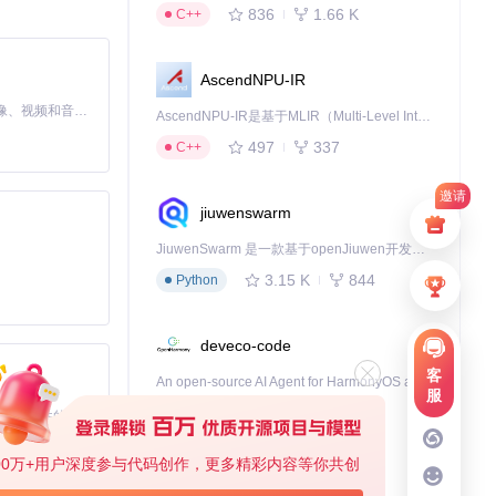
836
1.66 K
C++
AscendNPU-IR
MiniMax H3 是一个通用的全模态生成系统。它支持对由文本、图像、视频和音频组成的多模态上下文进行统一理解，并能生成分辨率高达 2K、时长可达 15 秒的带原生立体声音频的视频。得益于面向任务泛化的系统设计，H3 在预训练阶段就已具备广泛的多模态上下文理解与生成能力，能够出色地执行复杂的多模态指令。
AscendNPU-IR是基于MLIR（Multi-Level Intermediate Representation）构建的，面向昇腾亲和算子编译时使用的中间表示，提供昇腾完备表达能力，通过编译优化提升昇腾AI处理器计算效率，支持通过生态框架使能昇腾AI处理器与深度调优
497
337
C++
邀请
jiuwenswarm
JiuwenSwarm 是一款基于openJiuwen开发的智能AI Agent，它能够将大语言模型的强大能力，通过你日常使用的各类通讯应用，直接延伸至你的指尖。
3.15 K
844
Python
deveco-code
客
An open-source AI Agent for HarmonyOS applcation development.
服
455
137
TypeScript
基于Python的Xiaozhi AI，适用于想要完整Xiaozhi体验而无需拥有专用硬件的用户。
00万+用户深度参与代码创作，更多精彩内容等你共创
cann-learning-hub