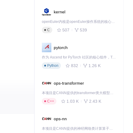
kernel
openEuler内核是openEuler操作系统的核心，既是系统性能与稳定性的基石，也是连接处理器、设备与服务的桥梁。
507
539
C
pytorch
作为 Ascend for PyTorch 社区的核心组件，TorchNPU 是昇腾专为 PyTorch 打造的深度学习适配插件，使 PyTorch 框架能够直接调用昇腾 NPU，为开发者提供昇腾 AI 处理器的超强算力。
832
1.26 K
Python
ops-transformer
本项目是CANN提供的transformer类大模型算子库，实现网络在NPU上加速计算。
1.03 K
2.43 K
C++
过以下步骤诊断
ops-nn
本项目是CANN提供的神经网络类计算算子库，实现网络在NPU上加速计算。