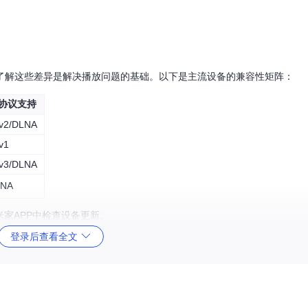
了解这些差异是解决播放问题的基础。以下是主流设备的兼容性矩阵：
协议支持
v2/DLNA
v1
v3/DLNA
NA
家APP中检查设备更新。
登录后查看全文
同楼栋的人，虽然都能出门，但如果没有正确的路径指引就无法相遇。通
设备（如NAS）的IP地址