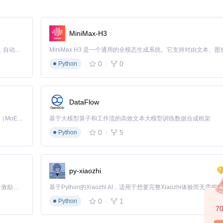
令
是否开放
MiniMax-H3
：
Claude Code 的开源替代方案。连接任意大模型，编辑代码，运行命令，自动验证 — 全自动执行。用 Rust 构建，极致性能。 ｜ An open-source alternative to Claude Code. Connect any LLM, edit code, run commands, and verify changes — autonomously. Built in Rust for speed. Get Started
0
0
Python
DataFlow
Kimi K3 是Kimi能力最强的模型：这是一个拥有 2.8 万亿参数的混合专家（MoE）模型，具备原生视觉理解能力，并支持 100 万 token 的上下文窗口。
基于大模型算子和工作流的高效文本大模型训练数据合成框架
0
5
Python
py-xiaozhi
「源启盛夏」暑期校园开发者成长计划旨在激活校园开源力量，通过积分激励、认证扶持、资源倾斜等形式，引导高校组织和开发者完成「入驻 — 建项目 — 做贡献 — 获认证 — 得资源」的完整闭环。无论你是想带领社团入驻平台的组织者，还是希望用代码贡献证明自己的开发者，都能在这里找到属于你的成长路径。
0
1
Python
表示存在严重问题。重点关注"网络连通性"和"媒体库索引"两项结果。
7