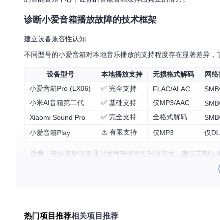
诊断小爱音箱播放故障的技术框架
建立设备兼容性认知
不同型号的小爱音箱对本地音乐播放的支持程度存在显著差异，
设备型号
本地播放支持
无损格式解码
网络
小爱音箱Pro (LX06)
✅ 完全支持
FLAC/ALAC
SMB
小米AI音箱第二代
✅ 基础支持
仅MP3/AAC
SMB
✅ 完全支持
全格式解码
Xiaomi Sound Pro
SMB
⚠️ 有限支持
小爱音箱Play
仅MP3
仅DL
注意
：部分老款设备通过固件升级可提升兼容性，建议定期在米
排查网络连通性问题
网络隔离是导致播放失败的常见原因，就像两个住在同一小区不
网络问题：
获取设备IP信息
：登录路由器管理界面，记录小爱音箱和音乐源
热门项目推荐
相关项目推荐