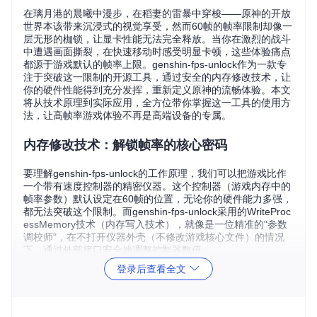
在璃月港的晨曦中漫步，在稻妻的雷暴中穿梭——原神的开放
世界本该带来沉浸式的视觉享受，然而60帧的帧率限制却像一
层无形的枷锁，让显卡性能无法完全释放。当你在激烈的战斗
中遭遇画面撕裂，在快速移动时感受明显卡顿，这些体验痛点
都源于游戏默认的帧率上限。genshin-fps-unlock作为一款专
注于突破这一限制的开源工具，通过安全的内存修改技术，让
你的硬件性能得到充分发挥，重新定义原神的流畅体验。本文
将从技术原理到实际应用，全方位带你掌握这一工具的使用方
法，让高帧率游戏体验不再是高端设备的专属。
内存修改技术：解锁帧率的核心密码
要理解genshin-fps-unlock的工作原理，我们可以把游戏比作
一个带有速度控制器的精密仪器。这个控制器（游戏内存中的
帧率参数）默认设定在60帧的位置，无论你的硬件能力多强，
都无法突破这个限制。而genshin-fps-unlock采用的WriteProc
essMemory技术（内存写入技术），就像是一位精准的"参数
调校师"，在不打开仪器外壳（不修改游戏核心文件）的情况
下，通过外部接口安全地调整控制器数值。
登录后查看全文
这种技术具有三大优势：首先，它采用外部注入方式，不会对
游戏本体文件造成任何修改，从根本上避免了触发反作弊系统
的风险；其次，工具基于.NET 8框架开发，确保了在不同Win
dows系统上的兼容性和运行效率；最后，整个修改过程实时