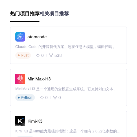
码编译：
热门项目推荐
相关项目推荐
Windows环境
：
安装Visual Studio 2022（社区版即可）
克隆仓库：
git clone https://gitcode.com/gh_mirr
atomcode
ors/ge/genshin-fps-unlock
打开unlockfps_nc.sln解决方案
Claude Code 的开源替代方案。连接任意大模型，编辑代码，运行命令，自动验证 — 全自动执行。用 Rust 构建，极致性能。 ｜ An open-source alternative to Claude Code. Connect any LLM, edit code, run commands, and verify changes — autonomously. Built in Rust for speed. Get Started
选择"发布"选项，配置目标平台后点击生成
0
538
Rust
Linux环境（交叉编译）
：
安装.NET 8 SDK和mingw-w64工具链：
sudo apt instal
l dotnet-sdk-8.0 mingw-w64
MiniMax-H3
克隆仓库：
git clone https://gitcode.com/gh_mirr
ors/ge/genshin-fps-unlock
MiniMax H3 是一个通用的全模态生成系统。它支持对由文本、图像、视频和音频组成的多模态上下文进行统一理解，并能生成分辨率高达 2K、时长可达 15 秒的带原生立体声音频的视频。得益于面向任务泛化的系统设计，H3 在预训练阶段就已具备广泛的多模态上下文理解与生成能力，能够出色地执行复杂的多模态指令。
进入项目目录，执行make命令：
cd genshin-fps-unloc
0
0
Python
k && make
方案三：Docker容器化部署（适合开发者）
对于希望在隔离环境中运行或进行二次开发的用户，Docker部
Kimi-K3
署提供了便利：
Kimi K3 是Kimi能力最强的模型：这是一个拥有 2.8 万亿参数的混合专家（MoE）模型，具备原生视觉理解能力，并支持 100 万 token 的上下文窗口。
安装Docker Desktop并启动服务