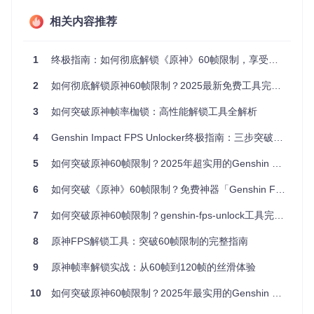
生效，无需重启游戏即可调整帧率参数。与传统的修改配置文
件或安装第三方驱动的方式相比，这种方法既安全又灵活，兼
相关内容推荐
容国服与国际服多个游戏版本。
知识点卡片
1
终极指南：如何彻底解锁《原神》60帧限制，享受丝滑游戏体验
核心技术
：WriteProcessMemory内存写入技术
开发框架
：.NET 8，兼顾性能与兼容性
2
如何彻底解锁原神60帧限制？2025最新免费工具完整教程
作用方式
：外部进程注入，不修改游戏核心文件
兼容性
：支持原神国服及国际服多版本
3
如何突破原神帧率枷锁：高性能解锁工具全解析
4
Genshin Impact FPS Unlocker终极指南：三步突破60帧限制
多平台部署方案：总有一款适合你
5
如何突破原神60帧限制？2025年超实用的Genshin FPS Unlocker免费工具推荐
获取genshin-fps-unlock工具的方式灵活多样，无论你是普通
玩家还是技术爱好者，都能找到适合自己的方案。
6
如何突破《原神》60帧限制？免费神器「Genshin FPS Unlocker」超简单使用指南 🚀
方案一：直接使用编译版本（推荐普通用户）
7
如何突破原神60帧限制？genshin-fps-unlock工具完整使用指南
访问项目仓库下载最新发布的二进制压缩包，解压后即可使
用。这种方式无需任何编程知识，适合大多数玩家。下载完成
8
原神FPS解锁工具：突破60帧限制的完整指南
后，你会得到一个包含可执行文件的文件夹，双击即可启动工
具。
9
原神帧率解锁实战：从60帧到120帧的丝滑体验
方案二：源码编译（适合技术爱好者）
10
如何突破原神60帧限制？2025年最实用的Genshin FPS Unlocker工具全攻略
如果你想深入了解工具原理或进行自定义修改，可以选择从源