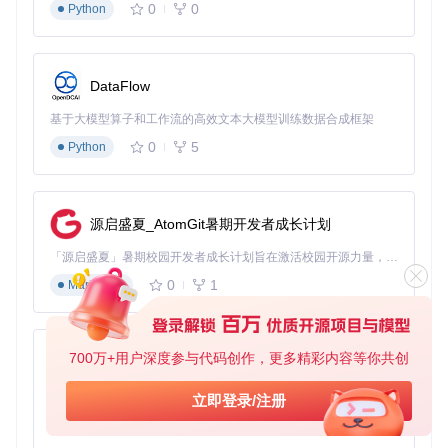
克隆仓库后进入项目目录
0
0
Python
构建镜像：
docker build -t genshin-fps-unlock .
运行容器：
docker run --rm -it --privileged gens
hin-fps-unlock
知识点卡片
DataFlow
部署门槛
：编译版本（低）、源码编译（中）、Docker部
基于大模型算子和工作流的高效文本大模型训练数据合成框架
署（高）
所需工具
：编译版本（无）、源码编译（VS2022/.NET SD
0
5
Python
K）、Docker部署（Docker环境）
适用场景
：普通使用（编译版本）、自定义修改（源码编
译）、开发测试（Docker部署）
源启盛夏_AtomGit暑期开发者成长计划
硬件适配检测：你的设备能跑多高帧率？
「源启盛夏」暑期校园开发者成长计划旨在激活校园开源力量，通过积分激励、认证扶持、资源倾斜等形式，引导高校组织和开发者完成「入驻 — 建项目 — 做贡献 — 获认证 — 得资源」的完整闭环。无论你是想带领社团入驻平台的组织者，还是希望用代码贡献证明自己的开发者，都能在这里找到属于你的成长路径。
在开始使用帧率解锁工具前，了解你的硬件能力至关重要。帧
0
1
Markdown
率提升虽然能带来更流畅的体验，但也会增加硬件负担，尤其
是显卡和CPU的占用率。以下是不同硬件配置的帧率建议：
700万+用户深度参与代码创作，更多精彩内容等你共创
推荐帧
py-xiaozhi
硬件配置
注意事项
率
基于Python的Xiaozhi AI，适用于想要完整Xiaozhi体验而无需拥有专用硬件的用户。
立即登录/注册
入门配置（GTX 1050Ti/i
建议降低部分画质
75-90
0
1
Python
帧
5-7500）
设置