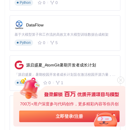
0
0
Python
DataFlow
基于大模型算子和工作流的高效文本大模型训练数据合成框架
0
5
Python
源启盛夏_AtomGit暑期开发者成长计划
「源启盛夏」暑期校园开发者成长计划旨在激活校园开源力量，通过积分激励、认证扶持、资源倾斜等形式，引导高校组织和开发者完成「入驻 — 建项目 — 做贡献 — 获认证 — 得资源」的完整闭环。无论你是想带领社团入驻平台的组织者，还是希望用代码贡献证明自己的开发者，都能在这里找到属于你的成长路径。
0
1
Markdown
700万+用户深度参与代码创作，更多精彩内容等你共创
py-xiaozhi
基于Python的Xiaozhi AI，适用于想要完整Xiaozhi体验而无需拥有专用硬件的用户。
立即登录/注册
0
1
Python