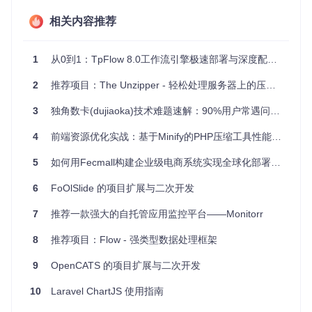
Assets 可广泛应用于任何PHP项目，无论是否使用框架。特别
相关内容推荐
适合于Laravel框架，尽管它的设计是框架无关的。在Laravel
环境中，您可以直接在视图和控制器中使用，无需额外配置。
1
从0到1：TpFlow 8.0工作流引擎极速部署与深度配置指南
项目特点
2
推荐项目：The Unzipper - 轻松处理服务器上的压缩文件
多框架兼容
：不仅适用于Laravel，也适用于其他PHP环
3
独角数卡(dujiaoka)技术难题速解：90%用户常遇问题实战指南
境。
一键安装
：通过Composer快速安装。
4
前端资源优化实战：基于Minify的PHP压缩工具性能提升方案
灵活配置
：通过配置文件进行详细定制，如预加载资产、
目录路径和管道选项等。
5
如何用Fecmall构建企业级电商系统实现全球化部署？5大核心优势深度解析
非静态接口
：除了方便的静态调用，还支持面向对象的方
式，满足更多场景需求。
6
FoOlSlide 的项目扩展与二次开发
例如，在视图中，可以使用以下方式引入CSS和JS：
7
推荐一款强大的自托管应用监控平台——Monitorr
8
推荐项目：Flow - 强类型数据处理框架
echo
Assets
::
css
echo
Assets
::
js
9
OpenCATS 的项目扩展与二次开发
在控制器中，添加和管理资源也很简便：
10
Laravel ChartJS 使用指南