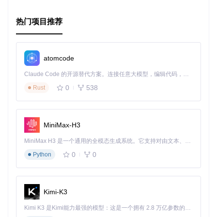
Assets
::
add
(
'filename'
Assets
::
add
([
'another/file.js'
, 
'one/more.css'
热门项目推荐
此外，Assets 提供了丰富的配置选项和API，使您可以自由地
调整资源处理方式，以适应您的项目需求。
atomcode
综上所述，Assets 是一个强大而轻便的资源管理工具，对于任
何希望优化前端性能的开发者来说，都是值得一试的选择。立
Claude Code 的开源替代方案。连接任意大模型，编辑代码，运行命令，自动验证 — 全自动执行。用 Rust 构建，极致性能。 ｜ An open-source alternative to Claude Code. Connect any LLM, edit code, run commands, and verify changes — autonomously. Built in Rust for speed. Get Started
即尝试Assets，让您的应用程序更上一层楼！
0
538
Rust
MiniMax-H3
MiniMax H3 是一个通用的全模态生成系统。它支持对由文本、图像、视频和音频组成的多模态上下文进行统一理解，并能生成分辨率高达 2K、时长可达 15 秒的带原生立体声音频的视频。得益于面向任务泛化的系统设计，H3 在预训练阶段就已具备广泛的多模态上下文理解与生成能力，能够出色地执行复杂的多模态指令。
0
0
Python
Kimi-K3
Kimi K3 是Kimi能力最强的模型：这是一个拥有 2.8 万亿参数的混合专家（MoE）模型，具备原生视觉理解能力，并支持 100 万 token 的上下文窗口。