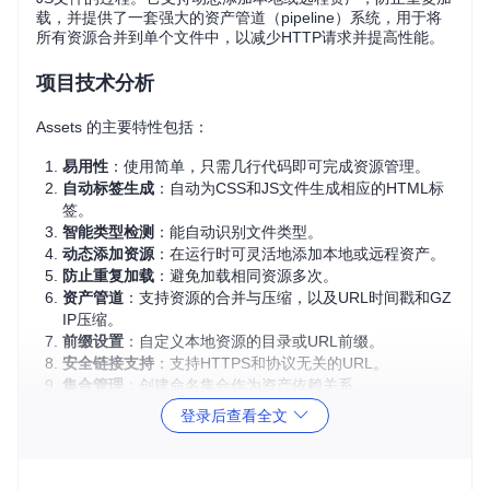
载，并提供了一套强大的资产管道（pipeline）系统，用于将
所有资源合并到单个文件中，以减少HTTP请求并提高性能。
项目技术分析
Assets 的主要特性包括：
易用性
：使用简单，只需几行代码即可完成资源管理。
自动标签生成
：自动为CSS和JS文件生成相应的HTML标
签。
智能类型检测
：能自动识别文件类型。
动态添加资源
：在运行时可灵活地添加本地或远程资产。
防止重复加载
：避免加载相同资源多次。
资产管道
：支持资源的合并与压缩，以及URL时间戳和GZ
IP压缩。
前缀设置
：自定义本地资源的目录或URL前缀。
安全链接支持
：支持HTTPS和协议无关的URL。
集合管理
：创建命名集合作为资产依赖关系。
多租户支持
（仅限Laravel 5.0以上版本）：针对不同组的
登录后查看全文
资产配置独立设置。
应用场景