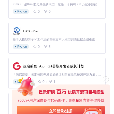
Kimi K3 是Kimi能力最强的模型：这是一个拥有 2.8 万亿参数的混合专家（MoE）模型，具备原生视觉理解能力，并支持 100 万 token 的上下文窗口。
0
0
Python
DataFlow
基于大模型算子和工作流的高效文本大模型训练数据合成框架
0
5
Python
源启盛夏_AtomGit暑期开发者成长计划
「源启盛夏」暑期校园开发者成长计划旨在激活校园开源力量，通过积分激励、认证扶持、资源倾斜等形式，引导高校组织和开发者完成「入驻 — 建项目 — 做贡献 — 获认证 — 得资源」的完整闭环。无论你是想带领社团入驻平台的组织者，还是希望用代码贡献证明自己的开发者，都能在这里找到属于你的成长路径。
0
1
Markdown
700万+用户深度参与代码创作，更多精彩内容等你共创
py-xiaozhi
基于Python的Xiaozhi AI，适用于想要完整Xiaozhi体验而无需拥有专用硬件的用户。
立即登录/注册