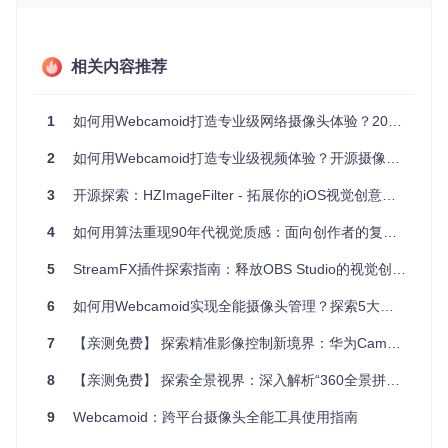
现个性化风采，提升用户体验。同时，在商业广告拍摄、远程
教育互动等场景下，实时的滤镜效果也能增添更多创意空间，
使得内容更加生动有趣。特别是与七牛云直播的整合特性，使
之成为了直播领域的一大利器，轻而易举地增加直播间的趣味
相关内容推荐
性和互动性。
项目特点
1
如何用Webcamoid打造专业级网络摄像头体验？2024超全指南 🎥
2
即插即用
如何用Webcamoid打造专业级视频体验？开源摄像头工具的创新用法
：简洁的集成步骤，快速为你的应用加入滤镜功
能。
3
开源探索：HZImageFilter - 拓展你的iOS视觉创意边界
多样滤镜
：内置多款滤镜，满足不同审美需求，且支持自定
义，激发无限创造力。
4
如何用算法重现90年代视觉质感：面向创作者的复古视频工具
兼容性强
：完美适配Android 4.0.3及以上版本，兼容七牛云
直播，拓展了更多的应用场景。
5
StreamFX插件探索指南：释放OBS Studio的视觉创造力
文档详尽
：附带示例代码和详细文档，即便是OpenGL ES
的新手也能迅速上手。
6
如何用Webcamoid实现全能摄像头管理？探索5大实用场景
活跃社区
：拥有支持QQ群和作者主页等交流渠道，确保开
发过程中问题及时解决。
7
【亲测免费】 探索精准影像控制新境界：华为Camera 100-HW定制化工具深度解析
结语
8
【亲测免费】 探索全景视界：深入解析“360全景拼接”开源项目
9
Webcamoid：跨平台摄像头全能工具使用指南
CameraFilters不仅是技术的集合，更是视觉艺术与编程智慧
的碰撞。如果你追求卓越的用户体验，渴望为你的应用程序注