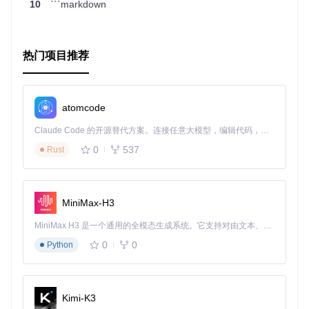
10
```markdown
入鲜活的视觉元素，那么CameraFilters无疑是你的理想选
择。现在就加入这个充满无限可能的技术世界，探索并创造属
于你的独特视觉语言吧！
热门项目推荐
本推荐文章旨在展示CameraFilters项目的魅力，鼓励开发者
探索其实现细节，并在自己的项目中创造性地应用这一工具。
希望CameraFilters能够为您的技术之旅添上浓墨重彩的一
笔！
atomcode
Claude Code 的开源替代方案。连接任意大模型，编辑代码，运行命令，自动验证 — 全自动执行。用 Rust 构建，极致性能。 ｜ An open-source alternative to Claude Code. Connect any LLM, edit code, run commands, and verify changes — autonomously. Built in Rust for speed. Get Started
0
537
Rust
MiniMax-H3
MiniMax H3 是一个通用的全模态生成系统。它支持对由文本、图像、视频和音频组成的多模态上下文进行统一理解，并能生成分辨率高达 2K、时长可达 15 秒的带原生立体声音频的视频。得益于面向任务泛化的系统设计，H3 在预训练阶段就已具备广泛的多模态上下文理解与生成能力，能够出色地执行复杂的多模态指令。
0
0
Python
Kimi-K3