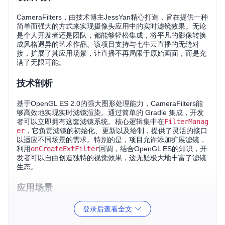
CameraFilters，由技术博主JessYan精心打造，旨在提供一种
简单而强大的方式来实现摄像头应用中的实时滤镜效果。无论
是个人开发者还是团队，都能够轻松集成，将平凡的影像转换
成风格迥异的艺术作品。该项目支持与七牛云直播的无缝对
接，扩展了其应用场景，让直播不再局限于原始画面，而是充
满了无限可能。
技术剖析
基于OpenGL ES 2.0的强大图形处理能力，CameraFilters能
够高效地实现实时滤镜渲染。通过简单的 Gradle 集成，开发
者可以立即拥有这套滤镜系统。核心逻辑集中在
FilterManag
er
，它负责滤镜的初始化、更新以及绘制，提供了灵活的接口
以适应不同场景的需求。特别的是，项目允许添加扩展滤镜，
利用
onCreateExtFilter
回调，结合OpenGL ES的知识，开
发者可以自由创造独特的视觉效果，这无疑极大地丰富了滤镜
生态。
应用场景
CameraFilters的应用场景广泛而多元。在日常社交App中，它
登录后查看全文
可以增强拍照或录像的乐趣；对于直播平台，它能助力主播展