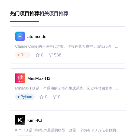
🏆 场景落地：三大行业的效率革命
热门项目推荐
相关项目推荐
创意工作者的素材库管理
用户案例
：平面设计师李明的工作转变
"过去整理摄影素材要花费半天时间，现在数字资产管家自动
atomcode
按拍摄日期、色调和主题分类，我的创作效率提升了40%。上
周客户紧急修改方案，我在30秒内就找到了半年前的参考素
Claude Code 的开源替代方案。连接任意大模型，编辑代码，运行命令，自动验证 — 全自动执行。用 Rust 构建，极致性能。 ｜ An open-source alternative to Claude Code. Connect any LLM, edit code, run commands, and verify changes — autonomously. Built in Rust for speed. Get Started
材。"
0
538
Rust
项目团队的协同中枢
市场部经理王芳分享："我们6人团队用数字资产管家管理所有
campaign 材料，系统自动跟踪版本变化，现在再也不会出现
MiniMax-H3
用错文件的尴尬。远程协作时，新人也能快速找到需要的资
料。"
MiniMax H3 是一个通用的全模态生成系统。它支持对由文本、图像、视频和音频组成的多模态上下文进行统一理解，并能生成分辨率高达 2K、时长可达 15 秒的带原生立体声音频的视频。得益于面向任务泛化的系统设计，H3 在预训练阶段就已具备广泛的多模态上下文理解与生成能力，能够出色地执行复杂的多模态指令。
0
0
Python
图：数字资产管家的团队协作界面，展示文件详情、版本历史
和操作记录，实现无缝团队协作
科研人员的知识管理系统
Kimi-K3
生物研究员张伟说："我的实验数据分散在Excel、PDF和原始
记录中，数字资产管家帮我建立了关联索引，现在分析数据时
Kimi K3 是Kimi能力最强的模型：这是一个拥有 2.8 万亿参数的混合专家（MoE）模型，具备原生视觉理解能力，并支持 100 万 token 的上下文窗口。
能快速调用相关文献和前期结果，论文撰写效率提高了一