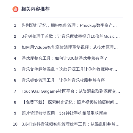
数字资产管家通过AI驱动的智能分类引擎，将传统文件管理带
相关内容推荐
入智能化时代。无需复杂设置，系统自动识别文件类型、内容
特征和使用频率，构建属于你的个性化数字资产管理体系。
1
告别混乱记忆，拥抱智能管理：Phockup数字资产整理全攻略
图：数字资产管家的多视图管理界面，支持文件分类、详情编
2
3分钟整理千首歌：让音乐库效率提升10倍的Music Tag Web神器
辑和批量操作，实现一站式数字资产管理
三步解锁高效管理新体验
3
如何用Vidupe智能高效清理重复视频：从技术原理到实战指南
第一步：智能扫描与自动分类
4
游戏库整合工具：如何让300款游戏井然有序？
上传文件后，系统通过深度学习算法自动识别内容特征，按文
档类型、项目属性和使用场景建立多层级分类体系。无论是工
5
音乐文件标签混乱？这款开源工具让你的收藏秒变专业级
作文档、创意素材还是个人文件，都能找到专属位置。
6
音乐标签管理工具：让你的音乐收藏井然有序
第二步：智能标签与快速检索
AI自动提取文件关键信息生成标签，并支持自定义标签体系。
7
TouchGal Galgame社区平台：从资源获取到深度交流的一站式解决方案
通过自然语言搜索，无需记忆文件名即可精准定位所需文件，
搜索效率提升80%。
8
【免费下载】 探索时光记忆：照片视频按拍摄时间智能重命名神器
第三步：批量处理与空间优化
9
照片管理移动应用：3分钟让手机相册重获新生
一键识别重复文件、压缩大文件、清理临时数据，智能释放存
储空间。支持跨设备同步，确保所有终端访问的都是最新版
10
3步打造抖音视频智能管理效率工具：从混乱到井然有序的蜕变
本。