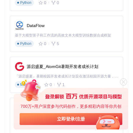
0
0
Python
倍。"
🌟 价值升华：从工具到数字资产管理哲学
DataFlow
数字资产管家不仅是文件管理工具，更是一种数字化生活方
式。它让你从繁琐的文件整理中解放出来，专注于创造真正有
基于大模型算子和工作流的高效文本大模型训练数据合成框架
价值的工作。当每一个文件都各得其所，每一次检索都精准高
0
5
Python
效，你将体验到前所未有的掌控感和创造力。
🚀 立即体验
源启盛夏_AtomGit暑期开发者成长计划
现在就开始你的数字资产管理蜕变之旅：
「源启盛夏」暑期校园开发者成长计划旨在激活校园开源力量，通过积分激励、认证扶持、资源倾斜等形式，引导高校组织和开发者完成「入驻 — 建项目 — 做贡献 — 获认证 — 得资源」的完整闭环。无论你是想带领社团入驻平台的组织者，还是希望用代码贡献证明自己的开发者，都能在这里找到属于你的成长路径。
克隆仓库：
git clone https://gitcode.com/gh_mir
0
1
Markdown
rors/mu/music-tag-web
按照文档指引完成部署
上传首批文件，见证AI智能分类的魔力
700万+用户深度参与代码创作，更多精彩内容等你共创
py-xiaozhi
让数字资产管家为你构建井然有序的数字世界，释放你的工作
潜能。从此，告别文件混乱，拥抱高效生活！
基于Python的Xiaozhi AI，适用于想要完整Xiaozhi体验而无需拥有专用硬件的用户。
立即登录/注册
0
1
Python