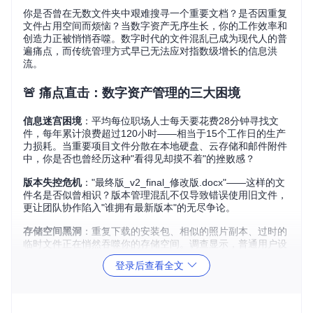
你是否曾在无数文件夹中艰难搜寻一个重要文档？是否因重复
文件占用空间而烦恼？当数字资产无序生长，你的工作效率和
创造力正被悄悄吞噬。数字时代的文件混乱已成为现代人的普
遍痛点，而传统管理方式早已无法应对指数级增长的信息洪
流。
🚨 痛点直击：数字资产管理的三大困境
信息迷宫困境
：平均每位职场人士每天要花费28分钟寻找文
件，每年累计浪费超过120小时——相当于15个工作日的生产
力损耗。当重要项目文件分散在本地硬盘、云存储和邮件附件
中，你是否也曾经历这种"看得见却摸不着"的挫败感？
版本失控危机
："最终版_v2_final_修改版.docx"——这样的文
件名是否似曾相识？版本管理混乱不仅导致错误使用旧文件，
更让团队协作陷入"谁拥有最新版本"的无尽争论。
存储空间黑洞
：重复下载的安装包、相似的照片副本、过时的
临时文件正在悄然吞噬你的存储空间。调查显示，普通用户设
备中30%的文件是重复或无用的，却因难以识别而被长期保
登录后查看全文
留。
💡 核心突破：智能数字资产管理解决方案