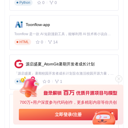
0
0
Python
三、场景化配置方案：四大使用情境的优化策略
1. 3A游戏场景优化
Toonflow-app
配置步骤
：
Toonflow 是一款 AI 短剧漫剧工具，能够利用 AI 技术将小说自动转化为剧本，并结合 AI 生成的图片和视频，实现高效的短剧创作。借助 Toonflow，可以轻松完成从文字到影像的全流程，让短剧制作变得更加智能与便捷。
选择"极速模式"性能预设
0
14
设置风扇曲线为激进模式
HTML
调整CPU功率限制至最高
开启GPU性能增强模式
原理简述
：通过提升硬件功率限制和风扇转速，确保高负
源启盛夏_AtomGit暑期开发者成长计划
载游戏时的性能稳定输出。
「源启盛夏」暑期校园开发者成长计划旨在激活校园开源力量，通过积分激励、认证扶持、资源倾斜等形式，引导高校组织和开发者完成「入驻 — 建项目 — 做贡献 — 获认证 — 得资源」的完整闭环。无论你是想带领社团入驻平台的组织者，还是希望用代码贡献证明自己的开发者，都能在这里找到属于你的成长路径。
2. 移动办公场景优化
0
1
Markdown
配置步骤
：
切换至"静音模式"
700万+用户深度参与代码创作，更多精彩内容等你共创
设置CPU功率限制为节能模式
AionUi
启用电池保护功能
免费、本地、开源的 24/7 全天候 Cowork 应用，以及适用于 Gemini CLI、Claude Code、Codex、OpenCode、Qwen Code、Goose CLI、Auggie 等的 OpenClaw | 🌟 喜欢就点star吧
立即登录/注册
关闭不必要的系统动画
0
6
TypeScript
原理简述
：降低硬件功耗和风扇转速，延长电池续航时