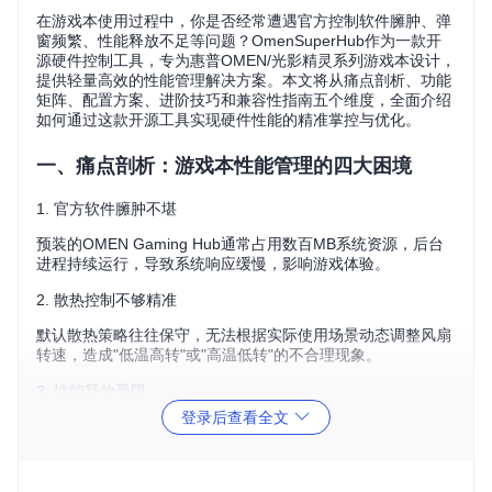
在游戏本使用过程中，你是否经常遭遇官方控制软件臃肿、弹
窗频繁、性能释放不足等问题？OmenSuperHub作为一款开
源硬件控制工具，专为惠普OMEN/光影精灵系列游戏本设计，
提供轻量高效的性能管理解决方案。本文将从痛点剖析、功能
矩阵、配置方案、进阶技巧和兼容性指南五个维度，全面介绍
如何通过这款开源工具实现硬件性能的精准掌控与优化。
一、痛点剖析：游戏本性能管理的四大困境
1. 官方软件臃肿不堪
预装的OMEN Gaming Hub通常占用数百MB系统资源，后台
进程持续运行，导致系统响应缓慢，影响游戏体验。
2. 散热控制不够精准
默认散热策略往往保守，无法根据实际使用场景动态调整风扇
转速，造成"低温高转"或"高温低转"的不合理现象。
3. 性能释放受限
登录后查看全文
官方固件通常限制了硬件的最大性能输出，无法充分发挥CPU
和GPU的潜力，尤其在高负载游戏场景下表现明显。
4. 功能冗余体验差