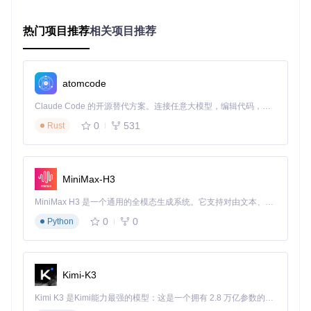
高
模式
戏
RPM
dB）
极速
大型3A
高（>45d
4500-6400
热门项目推荐
相关项目推荐
极高
模式
游戏
RPM
B）
2. 性能模式智能切换
atomcode
如何通过一键切换实现性能与功耗的动态平衡？该功能提供三
种预设模式，满足不同场景下的性能需求，通过优化硬件资源
Claude Code 的开源替代方案。连接任意大模型，编辑代码，运行命令，自动验证 — 全自动执行。用 Rust 构建，极致性能。 ｜ An open-source alternative to Claude Code. Connect any LLM, edit code, run commands, and verify changes — autonomously. Built in Rust for speed. Get Started
分配提升系统响应速度。
0
531
Rust
3. 功率限制精细调节
揭秘硬件功率控制的底层原理，允许用户精确调整CPU和GPU
的功率限制，在性能与温度之间找到最佳平衡点，避免不必要
MiniMax-H3
的功耗浪费。
MiniMax H3 是一个通用的全模态生成系统。它支持对由文本、图像、视频和音频组成的多模态上下文进行统一理解，并能生成分辨率高达 2K、时长可达 15 秒的带原生立体声音频的视频。得益于面向任务泛化的系统设计，H3 在预训练阶段就已具备广泛的多模态上下文理解与生成能力，能够出色地执行复杂的多模态指令。
4. 硬件状态实时监测
0
0
Python
解锁实时性能数据监控能力，持续追踪关键硬件指标，包括温
度、频率、占用率等，帮助用户全面了解设备运行状态。
5. 系统优化工具集
Kimi-K3
探索系统资源优化的实用技巧，通过禁用不必要的后台进程、
优化启动项等方式，提升系统整体响应速度和稳定性。
Kimi K3 是Kimi能力最强的模型：这是一个拥有 2.8 万亿参数的混合专家（MoE）模型，具备原生视觉理解能力，并支持 100 万 token 的上下文窗口。