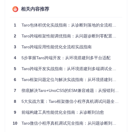
taro build --
type
相关内容推荐
该命令会生成交互式分析报告，显示各模块体积占比，支持按
大小排序和依赖关系查看。
1
Taro包体积优化实战指南：从诊断到落地的全流程解决方案
1.2 关键指标监测
2
Taro跨端框架性能调优指南：从问题诊断到零配置优化的实践之路
小程序标
React Native标
指标
H5标准
准
准
3
Taro跨端应用性能优化全流程实战指南
主包体积
≤2MB
-
-
4
5步掌握Taro跨端开发：从环境搭建到多平台适配
首屏加载时
≤3秒
≤2秒
≤2.5秒
间
5
Taro跨端开发实战指南：从环境搭建到多端调试全流程解析
≤300m
JS执行时间
≤500ms
≤400ms
s
6
Taro框架问题定位与解决实战指南：从环境搭建到深度优化
1.3 常见体积问题特征
7
彻底解决Taro+UnoCSS的ESM兼容难题：从报错到完美运行的实战指南
第三方依赖膨胀
：node_modules体积占比超过60%
代码冗余
：未使用组件和工具函数占比超过25%
8
5大实战方案：Taro框架微信小程序真机调试问题全解析
资源重复
：同一库的不同版本共存
静态资源未优化
：图片和字体文件未压缩
9
前端构建工具性能优化全指南：从诊断到治愈
10
Taro微信小程序真机调试完全指南：从问题诊断到深度优化
图1：Stylelint检测到的React Native不支持的CSS伪类警告，