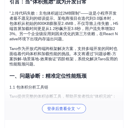
引言：当"体积焦虑"成为开发日常
"上传代码失败：主包体积超过2MB限制"——这是小程序开发
者最不愿见到的错误提示。某电商项目在迭代到3.0版本时，
包体积从初始的800KB膨胀至2.4MB，不仅导致上传失败，H5
端首屏加载时间更是从1.2秒飙升至3.8秒，用户流失率增加2
3%。另一个企业级应用则因未优化的第三方依赖，在React N
ative环境下出现内存溢出问题。
Taro作为开放式跨端跨框架解决方案，支持多端开发的同时也
面临着代码体积和加载性能的挑战。本文将通过"问题诊断-方
案拆解-场景落地-效果验证"四阶框架，系统化解决Taro应用的
性能瓶颈问题。
一、问题诊断：精准定位性能瓶颈
1.1 包体积分析工具链
Taro提供完整的体积诊断工具，帮助开发者找出"体积元凶"：
登录后查看全文
# 安装体积分析插件
npm install @tarojs/plugin-analyzer --save-dev

# 构建并生成分析报告