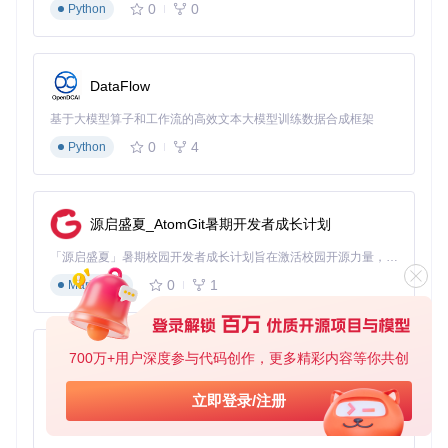
包体积减少20-30%
0
0
Python
构建时间缩短30%
2.2 代码分割：实现按需加载
开发痛点
：用户首次打开应用时，被迫加载所有页面代码，导
DataFlow
致首屏加载缓慢。
基于大模型算子和工作流的高效文本大模型训练数据合成框架
技术原理
：将代码按路由或组件拆分为多个chunk，仅加载当
前需要的部分。Taro支持两种分割模式：
0
4
Python
路由分割
：基于页面路由的按需加载
组件分割
：大型组件的动态导入
源启盛夏_AtomGit暑期开发者成长计划
实施Checklist
：
「源启盛夏」暑期校园开发者成长计划旨在激活校园开源力量，通过积分激励、认证扶持、资源倾斜等形式，引导高校组织和开发者完成「入驻 — 建项目 — 做贡献 — 获认证 — 得资源」的完整闭环。无论你是想带领社团入驻平台的组织者，还是希望用代码贡献证明自己的开发者，都能在这里找到属于你的成长路径。
✅ 配置路由级别的代码分割
0
1
Markdown
✅ 对非首屏大型组件使用动态导入
✅ 设置合理的加载占位符
✅ 处理分割模块的错误边界
700万+用户深度参与代码创作，更多精彩内容等你共创
py-xiaozhi
效果验证指标
：
基于Python的Xiaozhi AI，适用于想要完整Xiaozhi体验而无需拥有专用硬件的用户。
首屏加载时间减少40-50%
立即登录/注册
初始JS下载体积减少50-60%
0
1
Python
用户交互等待时间缩短35%