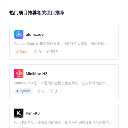
这类代码会增加无效体积
热门项目推荐
相关项目推荐
二、方案拆解：三大优化策略深度解析
2.1 Tree Shaking：智能剔除无用代码
atomcode
开发痛点
：引入大型UI库后，即使只使用10%的组件，仍会打
包整个库的代码。
Claude Code 的开源替代方案。连接任意大模型，编辑代码，运行命令，自动验证 — 全自动执行。用 Rust 构建，极致性能。 ｜ An open-source alternative to Claude Code. Connect any LLM, edit code, run commands, and verify changes — autonomously. Built in Rust for speed. Get Started
技术原理
：Tree Shaking基于ES6模块的静态结构，通过分析i
0
535
Rust
mport/export依赖关系，标记未引用代码（Dead Code），在
编译阶段予以剔除。Taro通过SWC插件实现高效的Tree Shaki
ng，比传统Babel方案快2-3倍。
MiniMax-H3
实施Checklist
：
MiniMax H3 是一个通用的全模态生成系统。它支持对由文本、图像、视频和音频组成的多模态上下文进行统一理解，并能生成分辨率高达 2K、时长可达 15 秒的带原生立体声音频的视频。得益于面向任务泛化的系统设计，H3 在预训练阶段就已具备广泛的多模态上下文理解与生成能力，能够出色地执行复杂的多模态指令。
✅ 确保使用Webpack5+或Vite构建工具
0
0
Python
✅ 配置
compiler: 'webpack5'
启用SWC编译
✅ 避免使用
require()
等CommonJS语法
✅ 检查babel配置，关闭ES模块转CommonJS
效果验证指标
：
Kimi-K3
Kimi K3 是Kimi能力最强的模型：这是一个拥有 2.8 万亿参数的混合专家（MoE）模型，具备原生视觉理解能力，并支持 100 万 token 的上下文窗口。
代码覆盖率提升15-25%