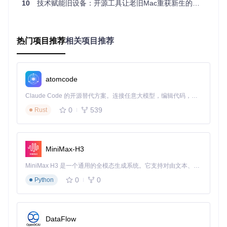
10
技术赋能旧设备：开源工具让老旧Mac重获新生的完整指南
OpenCore Legacy Patcher的核心价值在于其创新性的硬件适
配技术，不同于传统的系统修改方式，它通过构建底层硬件抽
象层，实现了老旧设备与新版macOS的深度兼容。这种技术
热门项目推荐
相关项目推荐
路径不仅保证了系统稳定性，还能最大限度保留新系统的功能
完整性。
核心技术对比表
atomcode
OpenCore Legacy P
技术维度
传统系统修改方法
atcher
Claude Code 的开源替代方案。连接任意大模型，编辑代码，运行命令，自动验证 — 全自动执行。用 Rust 构建，极致性能。 ｜ An open-source alternative to Claude Code. Connect any LLM, edit code, run commands, and verify changes — autonomously. Built in Rust for speed. Get Started
修改系统文件直接
构建硬件抽象层实现间
适配原理
0
539
Rust
注入驱动
接适配
系统更新
更新后需重新修
自动适配系统更新，长
兼容性
改，维护成本高
期稳定
MiniMax-H3
硬件支持
局限于特定驱动兼
广泛支持各类老旧CP
范围
容的硬件
U、显卡和外设
MiniMax H3 是一个通用的全模态生成系统。它支持对由文本、图像、视频和音频组成的多模态上下文进行统一理解，并能生成分辨率高达 2K、时长可达 15 秒的带原生立体声音频的视频。得益于面向任务泛化的系统设计，H3 在预训练阶段就已具备广泛的多模态上下文理解与生成能力，能够出色地执行复杂的多模态指令。
稳定性表
易出现系统崩溃和
接近原生系统的稳定性
0
0
Python
现
功能异常
和可靠性
可能绕过系统安全
保持系统安全架构完整
安全性
机制
性
DataFlow
硬件限制突破原理