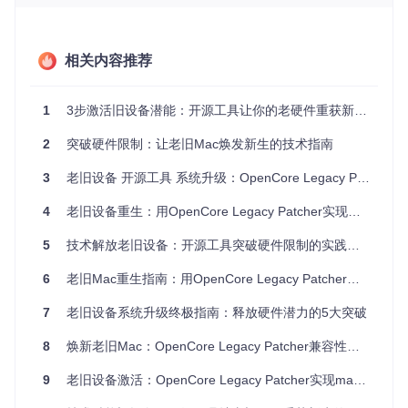
核对官方支持列表确认基础兼容性
重点关注2012-2015年间生产的MacBook Pro、iMac及
Mac mini系列
相关内容推荐
硬件配置核查
1
3步激活旧设备潜能：开源工具让你的老硬件重获新生——基于OpenCore Legacy Patcher的系统升级技术指南
内存容量需达到4GB及以上（建议8GB以获得流畅体
验）
2
突破硬件限制：让老旧Mac焕发新生的技术指南
存储空间至少预留64GB可用空间
确认现有系统版本为macOS 10.13或更高
3
老旧设备 开源工具 系统升级：OpenCore Legacy Patcher焕新指南
准备条件验证
4
老旧设备重生：用OpenCore Legacy Patcher实现Mac系统焕新方案
准备16GB以上容量的USB存储设备（建议USB 3.0接
5
技术解放老旧设备：开源工具突破硬件限制的实践指南
口）
完成重要数据备份（推荐使用Time Machine全量备份）
6
老旧Mac重生指南：用OpenCore Legacy Patcher实现系统升级与性能提升
确保设备电量充足或连接电源适配器
7
老旧设备系统升级终极指南：释放硬件潜力的5大突破
8
焕新老旧Mac：OpenCore Legacy Patcher兼容性突破与性能优化指南
OpenCore Legacy Patcher主菜单界面，提供硬件适配、系统
安装和补丁管理等核心功能入口，支持设备兼容性自动检测
9
老旧设备激活：OpenCore Legacy Patcher实现macOS跨版本适配与硬件驱动优化指南
二、性能激活价值解析：核心技术架构对比