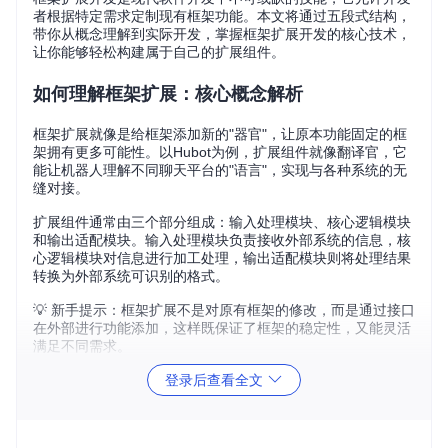
者根据特定需求定制现有框架功能。本文将通过五段式结构，
带你从概念理解到实际开发，掌握框架扩展开发的核心技术，
让你能够轻松构建属于自己的扩展组件。
如何理解框架扩展：核心概念解析
框架扩展就像是给框架添加新的"器官"，让原本功能固定的框
架拥有更多可能性。以Hubot为例，扩展组件就像翻译官，它
能让机器人理解不同聊天平台的"语言"，实现与各种系统的无
缝对接。
扩展组件通常由三个部分组成：输入处理模块、核心逻辑模块
和输出适配模块。输入处理模块负责接收外部系统的信息，核
心逻辑模块对信息进行加工处理，输出适配模块则将处理结果
转换为外部系统可识别的格式。
💡 新手提示：框架扩展不是对原有框架的修改，而是通过接口
在外部进行功能添加，这样既保证了框架的稳定性，又能灵活
满足不同需求。
登录后查看全文
扩展开发的场景价值：解决实际问题
在实际开发中，框架扩展能帮助我们解决很多棘手问题。比
如，当我们需要将Hubot机器人接入企业内部的即时通讯工具