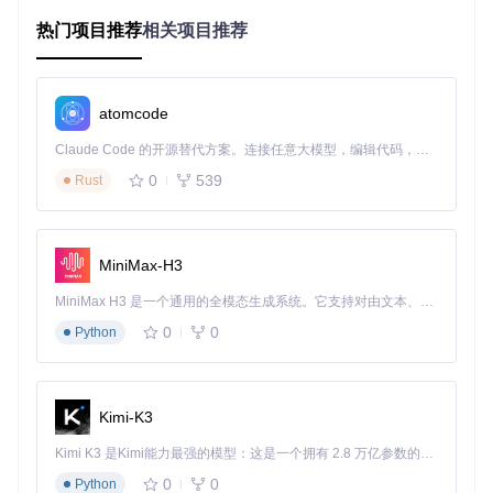
时，通过开发对应的扩展组件，就能让Hubot在新的环境中正
热门项目推荐
相关项目推荐
常工作。
扩展开发还能提升开发效率。以数据处理为例，开发一个通用
的数据转换扩展，可以在多个项目中复用，避免重复劳动。此
atomcode
外，扩展组件还能帮助我们快速集成第三方服务，如支付系
统、地图服务等。
Claude Code 的开源替代方案。连接任意大模型，编辑代码，运行命令，自动验证 — 全自动执行。用 Rust 构建，极致性能。 ｜ An open-source alternative to Claude Code. Connect any LLM, edit code, run commands, and verify changes — autonomously. Built in Rust for speed. Get Started
💡 新手提示：在开发扩展前，先明确需求场景，思考这个扩展
0
539
Rust
能解决什么问题，避免为了扩展而扩展。
扩展开发实战：从零开始构建扩展组件
MiniMax-H3
环境准备与验证
MiniMax H3 是一个通用的全模态生成系统。它支持对由文本、图像、视频和音频组成的多模态上下文进行统一理解，并能生成分辨率高达 2K、时长可达 15 秒的带原生立体声音频的视频。得益于面向任务泛化的系统设计，H3 在预训练阶段就已具备广泛的多模态上下文理解与生成能力，能够出色地执行复杂的多模态指令。
首先，确保你的开发环境已经准备就绪。克隆Hubot仓库：
gi
0
0
Python
t clone https://gitcode.com/gh_mirrors/hub/hubo
t
，然后安装依赖：
npm install
。
环境验证步骤：
Kimi-K3
运行
npm test
检查基础测试是否通过
启动示例机器人
./bin/hubot
，确认基础功能正常
Kimi K3 是Kimi能力最强的模型：这是一个拥有 2.8 万亿参数的混合专家（MoE）模型，具备原生视觉理解能力，并支持 100 万 token 的上下文窗口。
检查Node.js版本是否符合项目要求（建议v14+）
0
0
Python