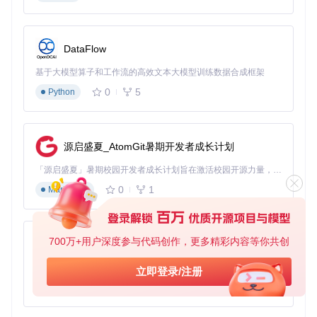
思考点：为什么环境验证如此重要？因为扩展开发需要依赖框
架的基础功能，如果基础环境有问题，后续开发会遇到各种难
以预料的错误。
DataFlow
扩展组件开发步骤
基于大模型算子和工作流的高效文本大模型训练数据合成框架
其次，开始编写扩展组件。创建扩展组件的基本结构，包括配
0
5
Python
置文件、核心逻辑文件和测试文件。以消息处理扩展为例：
创建扩展目录
src/extensions/message-processor
在目录下创建
index.mjs
作为入口文件
源启盛夏_AtomGit暑期开发者成长计划
实现核心处理逻辑，如消息过滤、格式转换等功能
编写配置文件，定义扩展的可配置参数
「源启盛夏」暑期校园开发者成长计划旨在激活校园开源力量，通过积分激励、认证扶持、资源倾斜等形式，引导高校组织和开发者完成「入驻 — 建项目 — 做贡献 — 获认证 — 得资源」的完整闭环。无论你是想带领社团入驻平台的组织者，还是希望用代码贡献证明自己的开发者，都能在这里找到属于你的成长路径。
核心接口实现：
0
1
Markdown
export
default
class
MessageProcessor
 {

constructor
(
robot
) {

700万+用户深度参与代码创作，更多精彩内容等你共创
py-xiaozhi
this
.
robot
 = robot;

this
.
initialize
();

基于Python的Xiaozhi AI，适用于想要完整Xiaozhi体验而无需拥有专用硬件的用户。
立即登录/注册
  }

0
1
Python
initialize
(
) {

// 初始化逻辑