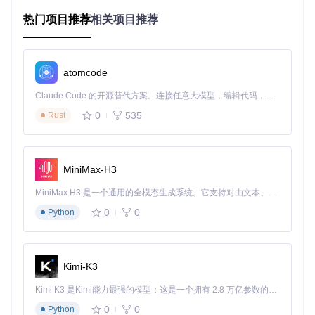
Nuxt 3 的服务端渲染（SSR）和服务器路由功能，为 AI 集成
热门项目推荐
相关项目推荐
提供了理想环境。通过服务器 API 路由，可安全管理 API 密
钥，避免客户端暴露敏感信息。同时，Nuxt 的响应式系统与 A
I SDK 的 Vue 集成方案无缝衔接，实现数据双向绑定和实时更
新，提升用户体验。
atomcode
Claude Code 的开源替代方案。连接任意大模型，编辑代码，运行命令，自动验证 — 全自动执行。用 Rust 构建，极致性能。 ｜ An open-source alternative to Claude Code. Connect any LLM, edit code, run commands, and verify changes — autonomously. Built in Rust for speed. Get Started
0
535
Rust
flowchart LR

    A[多模型兼容] --> B[统一API抽象]

    C[流式响应] --> D[内置SSE处理]

    E[状态管理] --> F[自动状态追踪]

MiniMax-H3
    G[错误处理] --> H[重试与回退机制]

MiniMax H3 是一个通用的全模态生成系统。它支持对由文本、图像、视频和音频组成的多模态上下文进行统一理解，并能生成分辨率高达 2K、时长可达 15 秒的带原生立体声音频的视频。得益于面向任务泛化的系统设计，H3 在预训练阶段就已具备广泛的多模态上下文理解与生成能力，能够出色地执行复杂的多模态指令。
0
0
Python
如何用 Vercel AI SDK 实现典型业务场景
客户服务聊天机器人如何提升用户体验？
Kimi-K3
在电商平台中，智能客服需要实时响应用户咨询，解答产品问
题和处理订单查询。使用 Vercel AI SDK 可快速构建流式聊天
Kimi K3 是Kimi能力最强的模型：这是一个拥有 2.8 万亿参数的混合专家（MoE）模型，具备原生视觉理解能力，并支持 100 万 token 的上下文窗口。
功能，用户输入问题后立即获得逐步响应，减少等待感。相比
0
0
Python