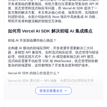
开发者面临的重要挑战。传统方案往往需要处理复杂的 API 对
接、状态管理和流式响应等问题，而 Vercel AI SDK 提供了一
套完整的解决方案。本文将从核心价值、场景应用、实现路径
到进阶优化，全面介绍如何在 Nuxt 项目中高效集成 AI 功能，
帮助开发者构建流畅的智能交互体验。
如何用 Vercel AI SDK 解决前端 AI 集成痛点
前端 AI 开发面临哪些核心挑战？
在构建 AI 驱动的前端应用时，开发者通常需要解决三大问
题：多模型 API 兼容性、实时流式响应处理、状态管理与错误
处理。传统实现方式中，每个 AI 模型都有独立的 API 规范，
流式响应需要手动处理 SSE 或 WebSocket，状态管理则依赖
复杂的前端逻辑，这些都增加了开发复杂度和维护成本。
Vercel AI SDK 的核心价值是什么？
Vercel AI SDK 通过统一 API 抽象、内置流式处理和状态管
理，解决了上述痛点。它提供跨模型的一致接口，支持 Open
AI、Anthropic 等主流 AI 提供商，同时原生支持流式响应，无
登录后查看全文
需手动处理底层通信。此外，SDK 内置的状态管理和错误处理
机制，大幅减少了前端代码量，提升了开发效率。
为什么选择 Nuxt 作为集成框架？