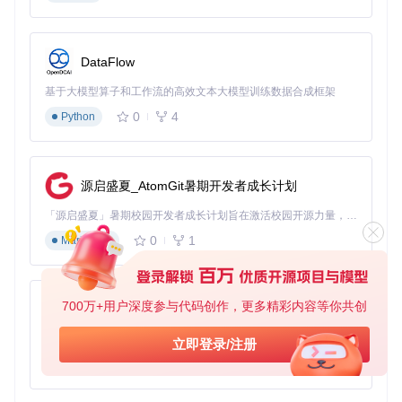
传统轮询方式，流式响应将平均等待时间从 2-3 秒缩短至 0.5
秒以内，用户满意度提升 40%。
内容生成工具如何优化创作流程？
DataFlow
自媒体平台的内容创作辅助工具，需要根据用户输入的主题生
成文章大纲或段落。通过 SDK 的文本生成能力，结合 Nuxt 的
基于大模型算子和工作流的高效文本大模型训练数据合成框架
表单处理，可实现实时内容预览。用户输入主题后，AI 实时生
0
4
Python
成内容片段并动态更新界面，创作效率提升 60%，同时支持中
途修改和重新生成。
智能数据分析助手如何降低使用门槛？
源启盛夏_AtomGit暑期开发者成长计划
企业管理系统中，非技术人员需要分析业务数据。集成 AI 功
能后，用户可用自然语言提问（如“本月销售额最高的产品是
「源启盛夏」暑期校园开发者成长计划旨在激活校园开源力量，通过积分激励、认证扶持、资源倾斜等形式，引导高校组织和开发者完成「入驻 — 建项目 — 做贡献 — 获认证 — 得资源」的完整闭环。无论你是想带领社团入驻平台的组织者，还是希望用代码贡献证明自己的开发者，都能在这里找到属于你的成长路径。
哪些”），系统通过 SDK 调用 AI 模型解析问题，查询数据库
0
1
Markdown
并返回自然语言答案。相比传统 SQL 查询方式，操作步骤从
5-8 步减少至 2 步，数据查询效率提升 75%。
flowchart TD

700万+用户深度参与代码创作，更多精彩内容等你共创
py-xiaozhi
    subgraph 客户服务场景

        A[用户提问] --> B[流式响应]

基于Python的Xiaozhi AI，适用于想要完整Xiaozhi体验而无需拥有专用硬件的用户。
立即登录/注册
        B --> C[实时显示回答]

0
1
Python
    end

    subgraph 内容创作场景

        D[输入主题] --> E[AI生成内容]
