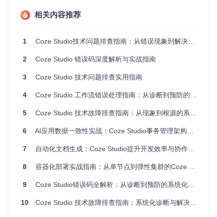
缺少必填参
720702
低
api
v1.0.0
002
数
相关内容推荐
720702
无效参数
低
api
v1.0.0
001
1
Coze Studio技术问题排查指南：从错误现象到解决方案的系统方法论
720700
stora
数据库错误
高
v1.0.0
801
ge
2
Coze Studio 错误码深度解析与实战指南
720700
Redis错误
高
cache
v1.1.0
803
3
Coze Studio 技术问题排查实用指南
4
Coze Studio 工作流错误处理指南：从诊断到预防的系统化方案
典型错误案例分析
5
Coze Studio 技术故障排查指南：从现象到根源的系统解决方法论
案例一：工作流未发布（720702011）
典型场景描述
6
AI应用数据一致性实战：Coze Studio事务管理架构与实践指南
执行已保存但未发布的工作流时触发的基础错误
7
自动化文档生成：Coze Studio提升开发效率与协作质量的实践指南
错误表现特征
控制台显示"Workflow not published"错误
8
容器化部署实战指南：从单节点到弹性集群的Coze Studio落地手册
工作流列表中状态标记为"草稿"
9
Coze Studio错误码全解析：从诊断到预防的系统化实践
API返回403 Forbidden状态码
前端执行按钮呈现灰色不可点击状态
10
Coze Studio 技术故障排查指南：系统化诊断与解决方案
排查流程图