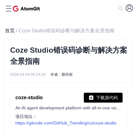
首页
/ Coze Studio错误码诊断与解决方案全景指南
Coze Studio错误码诊断与解决方案
全景指南
2026-04-09 09:24:34
作者：蔡怀权
coze-studio
下载源代码
An AI agent development platform with all-in-one visual tools, simplifying agent creation, debugging, and deployment like never before. Coze your way to AI Agent creation.
项目地址：
https://gitcode.com/GitHub_Trending/co/coze-studio