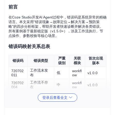
前言
在Coze Studio开发AI Agent过程中，错误码是系统异常的精确
语言。本文采用"错误现象→故障定位→解决方案→预防策
略"的四步分析框架，帮助开发者快速诊断并解决各类错误。
所有案例基于最新稳定版（v1.5.0+），涉及工作流执行、节
点操作、参数校验等核心场景。
错误码映射关系总表
严重
关联
首次出现
错误码
错误类型
级别
模块
版本
工作流未发
720702
workfl
低
v1.0.0
011
布
ow
工作流不存
720702
workfl
中
v1.0.0
004
在
ow
777777
节点超时
中
node
v1.2.0
登录后查看全文
776
节点输出解
720712
中
node
v1.1.0
023
析失败