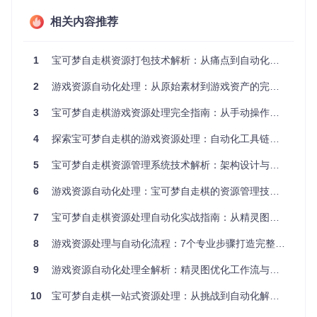
官方安装程序
官方安装程序
纹理打包
Packer
相关内容推荐
Image
choco install im
brew install im
图片处理
Magick
agemagick
agemagick
1
宝可梦自走棋资源打包技术解析：从痛点到自动化解决方案
环境验证检查点
：安装完成后，在终端执行以下命令验证环境
配置是否正确：
2
游戏资源自动化处理：从原始素材到游戏资产的完整工作流
# 检查Node.js版本
3
宝可梦自走棋游戏资源处理完全指南：从手动操作到自动化工具链的高效转型
# 检查TexturePacker是否可用
4
探索宝可梦自走棋的游戏资源处理：自动化工具链与视觉优化实践
# 检查ImageMagick
5
宝可梦自走棋资源管理系统技术解析：架构设计与实现指南
6
游戏资源自动化处理：宝可梦自走棋的资源管理技术指南
预期输出应显示所有工具的版本信息，无错误提示。
7
宝可梦自走棋资源处理自动化实战指南：从精灵图到游戏加载的全流程解析
资源文件组织的3个最佳实践
8
游戏资源处理与自动化流程：7个专业步骤打造完整解决方案
混乱的资源文件结构会导致后续处理困难，特别是当项目规模
增长时。宝可梦自走棋采用以下文件组织结构：
9
游戏资源自动化处理全解析：精灵图优化工作流与实践指南
10
宝可梦自走棋一站式资源处理：从挑战到自动化解决方案
assets/

├── raw/           # 原始资源
