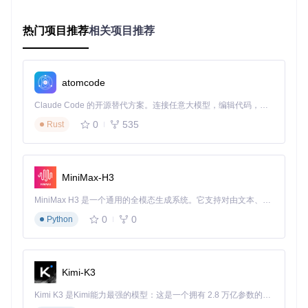
│   ├── sprites/   # 精灵图

│   ├── portraits/ # 肖像图

热门项目推荐
相关项目推荐
│   └── effects/   # 特效资源

├── processed/     # 处理后的资源

atomcode
关键实践
：
Claude Code 的开源替代方案。连接任意大模型，编辑代码，运行命令，自动验证 — 全自动执行。用 Rust 构建，极致性能。 ｜ An open-source alternative to Claude Code. Connect any LLM, edit code, run commands, and verify changes — autonomously. Built in Rust for speed. Get Started
按资源类型分离
：不同类型资源使用独立子目录
0
535
版本化命名
Rust
：重要资源添加版本号，如
charizard_v2.p
ng
元数据伴随
：每个资源目录包含对应的配置文件
MiniMax-H3
图1：精灵图资源组织示例 - 包含多种姿态和动作的宝可梦精
灵图集合
MiniMax H3 是一个通用的全模态生成系统。它支持对由文本、图像、视频和音频组成的多模态上下文进行统一理解，并能生成分辨率高达 2K、时长可达 15 秒的带原生立体声音频的视频。得益于面向任务泛化的系统设计，H3 在预训练阶段就已具备广泛的多模态上下文理解与生成能力，能够出色地执行复杂的多模态指令。
0
0
Python
处理阶段：自动化精灵图拆分与转换
精灵图拆分：解决动画帧提取效率问题
Kimi-K3
手动拆分精灵图不仅耗时，还容易出现帧顺序错误。宝可梦自
走棋项目通过
SpriteSheetProcessor
类实现了精灵图的自
Kimi K3 是Kimi能力最强的模型：这是一个拥有 2.8 万亿参数的混合专家（MoE）模型，具备原生视觉理解能力，并支持 100 万 token 的上下文窗口。
动化拆分。