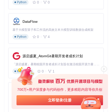
0
0
Python
核心代码实现
：
// 精灵图拆分核心逻辑
DataFlow
class
SpriteSheetProcessor
 {

async
splitSpriteSheet
(
sheetPath
: 
string
, 
configPath
: 
s
基于大模型算子和工作流的高效文本大模型训练数据合成框架
// 读取精灵图配置文件
0
4
const
 config = 
await
this
.
readXmlConfig
(configPath);

Python
// 遍历每个动画帧配置
for
 (
const
 frame 
of
 config.
frames
) {

// 提取单个帧
源启盛夏_AtomGit暑期开发者成长计划
await
this
.
extractFrame
(sheetPath, {

x
: frame.
x
,

「源启盛夏」暑期校园开发者成长计划旨在激活校园开源力量，通过积分激励、认证扶持、资源倾斜等形式，引导高校组织和开发者完成「入驻 — 建项目 — 做贡献 — 获认证 — 得资源」的完整闭环。无论你是想带领社团入驻平台的组织者，还是希望用代码贡献证明自己的开发者，都能在这里找到属于你的成长路径。
y
: frame.
y
,

0
1
Markdown
width
: frame.
width
,

height
: frame.
height
,

output
: 
`processed/
${config.name}
_
${frame.index}
.
      });

700万+用户深度参与代码创作，更多精彩内容等你共创
py-xiaozhi
    }

  }

基于Python的Xiaozhi AI，适用于想要完整Xiaozhi体验而无需拥有专用硬件的用户。
立即登录/注册
0
1
Python
检查点
：拆分完成后，验证
processed
目录下是否生成了正确