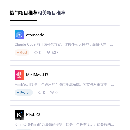
增量下载
：通过数据库记录已下载内容，如同图书馆的借阅
系统，避免重复劳动
热门项目推荐
相关项目推荐
智能过滤
：按时间、主题、质量等多维度筛选内容，精准获
取所需素材
多源适配
：支持视频、音频、图片等多种内容类型，满足多
atomcode
样化需求
Claude Code 的开源替代方案。连接任意大模型，编辑代码，运行命令，自动验证 — 全自动执行。用 Rust 构建，极致性能。 ｜ An open-source alternative to Claude Code. Connect any LLM, edit code, run commands, and verify changes — autonomously. Built in Rust for speed. Get Started
批量下载执行界面，实时显示进度和状态信息
0
537
Rust
释放内容管理新价值
适用场景矩阵
MiniMax-H3
不同用户群体可根据需求定制使用策略：
MiniMax H3 是一个通用的全模态生成系统。它支持对由文本、图像、视频和音频组成的多模态上下文进行统一理解，并能生成分辨率高达 2K、时长可达 15 秒的带原生立体声音频的视频。得益于面向任务泛化的系统设计，H3 在预训练阶段就已具备广泛的多模态上下文理解与生成能力，能够出色地执行复杂的多模态指令。
0
0
Python
用户类
核心需求
推荐功能
效率提升
型
内容创
素材收集与
全量下载+增
节省85%时间
作者
备份
量更新
Kimi-K3
运营分
竞品监测与
定时下载+多
提升60%数据
Kimi K3 是Kimi能力最强的模型：这是一个拥有 2.8 万亿参数的混合专家（MoE）模型，具备原生视觉理解能力，并支持 100 万 token 的上下文窗口。
析师
趋势研究
账号对比
完整性