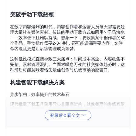
突破手动下载瓶颈
在数字内容爆炸的时代，内容创作者和运营人员每天都需要处
理大量社交媒体素材。传统的手动下载方式如同用勺子舀海水
——效率低下且难以持续。想象一下，要收集某个创作者的50
个作品，手动操作需要2-3小时，还可能遗漏重要内容，文件
命名混乱更是让后续管理成为噩梦。
这种低效模式直接导致三大痛点：时间成本高企、内容收集不
完整、素材管理混乱。当面对瞬息万变的社交媒体趋势时，这
种滞后可能意味着错失最佳创作时机或市场响应窗口。
构建智能下载解决方案
异步架构：效率提升的技术基石
现代批量下载工具采用异步非阻塞架构，就像餐厅的多线程厨
房系统——不再是一个厨师从头做到尾，而是切菜、烹饪、装
盘等环节并行处理。基于asyncio + aiohttp技术栈构建的系
登录后查看全文
统，能够同时发起多个下载请求，智能分配网络资源，实
现"下载-解析-存储"的流水线作业。