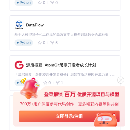
0
0
Python
教育工
教学案例收
主题筛选+分
减少70%整理
作者
集
类存储
时间
自媒体
多平台内容
格式转换+元
提高50%发布
团队
分发
数据导出
效率
DataFlow
双路径操作指南
基于大模型算子和工作流的高效文本大模型训练数据合成框架
0
5
Python
新手路径（3分钟上手）
：
环境准备：
git 
clone
源启盛夏_AtomGit暑期开发者成长计划
cd
 douyin-downloader

「源启盛夏」暑期校园开发者成长计划旨在激活校园开源力量，通过积分激励、认证扶持、资源倾斜等形式，引导高校组织和开发者完成「入驻 — 建项目 — 做贡献 — 获认证 — 得资源」的完整闭环。无论你是想带领社团入驻平台的组织者，还是希望用代码贡献证明自己的开发者，都能在这里找到属于你的成长路径。
基础配置：复制config.example.yml为config.yml并填入基
0
1
Markdown
本信息
开始下载：
python downloader.py -u 
"用户主页链接"
700万+用户深度参与代码创作，更多精彩内容等你共创
py-xiaozhi
基于Python的Xiaozhi AI，适用于想要完整Xiaozhi体验而无需拥有专用硬件的用户。
进阶路径（自定义工作流）
：
立即登录/注册
0
1
Python
高级配置：调整并发数、下载间隔和过滤规则