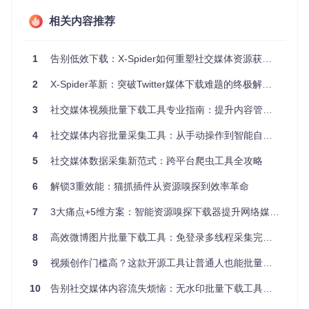
工具命令行参数配置界面，支持多种下载选项自定义
相关内容推荐
这种架构带来三个核心优势：资源利用率提升300%、下载速
度提高5-8倍、系统稳定性显著增强。实际测试显示，50个视
1
告别低效下载：X-Spider如何重塑社交媒体资源获取？
频的批量下载从传统方式的2.5小时缩短至8分钟，效率提升近
20倍。
2
X-Spider革新：突破Twitter媒体下载难题的终极解决方案
分层设计：模块化的系统架构
3
社交媒体视频批量下载工具专业指南：提升内容管理效率的技术方案
工具采用四层架构设计，如同精密的瑞士军刀，每个模块既独
立工作又协同配合：
4
社交媒体内容批量采集工具：从手动操作到智能自动化的效率革命
认证层
：Cookie管理系统如同数字钥匙，安全存储和验证
5
社交媒体数据采集新范式：跨平台爬虫工具全攻略
用户身份信息
业务层
：URL解析器和下载器工厂像智能分拣中心，识别
6
解锁3重效能：猫抓插件从资源嗅探到效率革命
不同类型内容并分配相应处理策略
控制层
：速率限制和重试机制如同交通管制系统，确保下
7
3大痛点+5维方案：智能资源嗅探下载器提升网络媒体获取效率指南
载过程平稳有序
8
高效微博图片批量下载工具：免登录多线程采集完整指南
存储层
：文件管理和数据库记录系统像智能档案馆，自动
分类和索引下载内容
9
视频创作门槛高？这款开源工具让普通人也能批量产出专业内容
智能特性：超越简单下载
现代批量下载工具已超越单纯的"保存文件"功能，进化为内容
10
告别社交媒体内容流失烦恼：无水印批量下载工具让珍贵内容永久保存
管理系统：