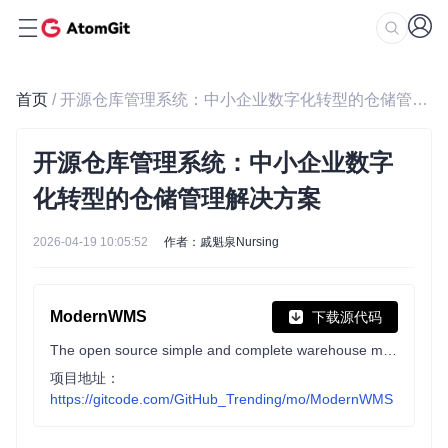
首页
/ 开源仓库管理系统：中小企业数字化转型的仓储管理解决方案
开源仓库管理系统：中小企业数字
化转型的仓储管理解决方案
2026-04-19 10:05:52
作者：戚魁泉Nursing
ModernWMS
下载源代码
The open source simple and complete warehouse management system is derived from our many years of experience in implementing erp projects. We stripped the original commercial system wms function and opened it up for free, hoping to help the majority of small and medium-sized enterprises. At present, the system supports cross-platform。
项目地址：
https://gitcode.com/GitHub_Trending/mo/ModernWMS