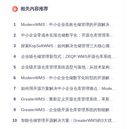
优化库存水平，降低资金占用
相关内容推荐
「库存周转率：指在一定时期内库存商品周转的次数，是衡量
库存管理效率的重要指标」。开源仓库管理系统提供的库存分
析功能，帮助企业准确把握库存水平，避免过多的库存积压或
1
ModernWMS：中小企业高效仓储管理的开源解决方案
库存不足。通过设置合理的库存预警机制，系统能够及时提醒
管理人员补充库存或处理积压商品，从而优化库存结构，降低
2
中小企业零成本实现仓储数字化：开源仓库管理系统ModernWMS全攻略
资金占用，提高资金使用效率。
3
探索KopSoftWMS：如何解决仓储管理三大核心痛点？
增强供应链协同能力
4
企业级仓储管理新范式：ZEQP WMS开源仓库系统全解析
在现代商业环境中，供应链各环节的协同至关重要。开源仓库
管理系统能够与采购、销售等系统无缝集成，实现信息共享和
5
企业级开源仓库管理系统选型与落地：从技术架构到场景实践
业务流程的自动化。供应商可以实时了解库存状况，及时安排
补货；销售部门可以准确掌握库存信息，更好地满足客户需
6
ModernWMS：中小企业仓储数字化转型的开源解决方案
求。这种协同能力的提升，有助于企业构建更高效、更灵活的
供应链体系。
7
如何用开源方案解决中小企业仓库管理痛点：ModernWMS高效管理指南
8
GreaterWMS：重新定义开源仓库管理系统，革新智能仓储解决方案
场景适配：开源仓库管理系统在不同行业的应用
9
GreaterWMS：企业级开源仓库管理系统的智能解决方案
开源仓库管理系统具有高度的灵活性和可定制性，能够适应不
10
智能仓储管理开源解决方案：GreaterWMS的3大优势与落地实践
同行业的仓储管理需求。以下是几个典型行业的应用场景。