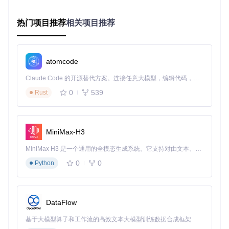
电商行业：应对订单高峰，提高发货效率
热门项目推荐
相关项目推荐
电商行业的仓储管理面临着订单量大、波动频繁的挑战。特别
是在促销活动期间，订单量会急剧增加，传统的仓储管理方式
难以应对。开源仓库管理系统通过以下方式解决这些问题：
订单自动分配：系统根据订单信息和库存情况，自动将订单
atomcode
分配给合适的拣货人员和发货区域，提高订单处理效率。
Claude Code 的开源替代方案。连接任意大模型，编辑代码，运行命令，自动验证 — 全自动执行。用 Rust 构建，极致性能。 ｜ An open-source alternative to Claude Code. Connect any LLM, edit code, run commands, and verify changes — autonomously. Built in Rust for speed. Get Started
波次拣货：将多个订单合并为一个波次进行拣货，减少拣货
路径，提高拣货效率。
0
539
Rust
发货自动化：与物流系统对接，实现快递单打印、物流信息
自动上传等功能，加快发货速度。
制造业：原材料与成品的精细化管理
MiniMax-H3
制造业的仓储管理涉及原材料、半成品和成品等多种类型的物
品，管理复杂度高。开源仓库管理系统通过「批次管理：指对
MiniMax H3 是一个通用的全模态生成系统。它支持对由文本、图像、视频和音频组成的多模态上下文进行统一理解，并能生成分辨率高达 2K、时长可达 15 秒的带原生立体声音频的视频。得益于面向任务泛化的系统设计，H3 在预训练阶段就已具备广泛的多模态上下文理解与生成能力，能够出色地执行复杂的多模态指令。
商品按生产/入库批次进行全生命周期追踪的管理模式」，实现
0
0
对原材料和成品的精细化管理：
Python
原材料追溯：记录原材料的采购批次、供应商信息等，便于
质量追溯和问题排查。
DataFlow
成品批次管理：跟踪成品的生产批次、生产日期、有效期等
信息，确保产品质量和合规性。
基于大模型算子和工作流的高效文本大模型训练数据合成框架
生产物料管理：根据生产计划，准确管理生产所需物料的库